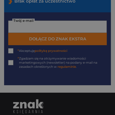
Brak opłat za uczestnictwo
Twój e-mail
DOŁĄCZ DO ZNAK EKSTRA
*
Akceptuję
politykę prywatności
*
Zgadzam się na otrzymywanie wiadomości
marketingowych (newsletter) na podany
e-mail
na
zasadach określonych w
regulaminie
.