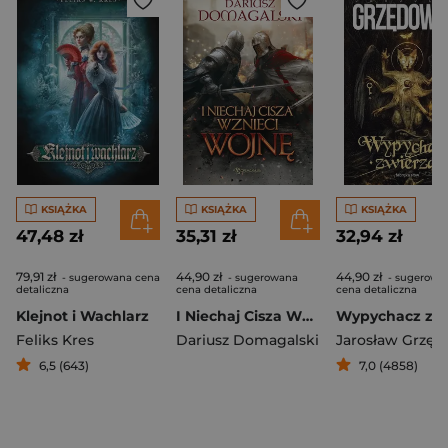
KSIĄŻKA
KSIĄŻKA
KSIĄŻKA
47,48 zł
35,31 zł
32,94 zł
79,91 zł
44,90 zł
44,90 zł
- sugerowana cena
- sugerowana
- sugerowa
detaliczna
cena detaliczna
cena detaliczna
Klejnot i Wachlarz
I Niechaj Cisza Wznieci Wojnę
Feliks Kres
Dariusz Domagalski
6,5 (643)
7,0 (4858)