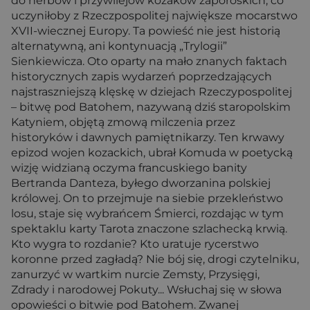
do herbów i przywilejów kozaków zaporoskich, co
uczyniłoby z Rzeczpospolitej największe mocarstwo
XVII-wiecznej Europy. Ta powieść nie jest historią
alternatywną, ani kontynuacją „Trylogii”
Sienkiewicza. Oto oparty na mało znanych faktach
historycznych zapis wydarzeń poprzedzających
najstraszniejszą klęskę w dziejach Rzeczypospolitej
– bitwę pod Batohem, nazywaną dziś staropolskim
Katyniem, objętą zmową milczenia przez
historyków i dawnych pamiętnikarzy. Ten krwawy
epizod wojen kozackich, ubrał Komuda w poetycką
wizję widzianą oczyma francuskiego banity
Bertranda Danteza, byłego dworzanina polskiej
królowej. On to przejmuje na siebie przekleństwo
losu, staje się wybrańcem Śmierci, rozdając w tym
spektaklu karty Tarota znaczone szlachecką krwią.
Kto wygra to rozdanie? Kto uratuje rycerstwo
koronne przed zagładą? Nie bój się, drogi czytelniku,
zanurzyć w wartkim nurcie Zemsty, Przysięgi,
Zdrady i narodowej Pokuty... Wsłuchaj się w słowa
opowieści o bitwie pod Batohem. Zwanej