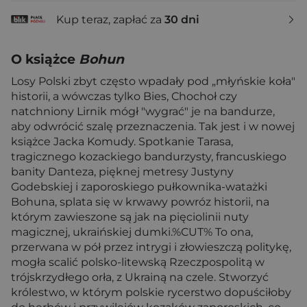
Kup teraz, zapłać za
30 dni
O książce
Bohun
Losy Polski zbyt często wpadały pod „młyńskie koła"
historii, a wówczas tylko Bies, Chochoł czy
natchniony Lirnik mógł "wygrać" je na bandurze,
aby odwrócić szalę przeznaczenia. Tak jest i w nowej
książce Jacka Komudy. Spotkanie Tarasa,
tragicznego kozackiego bandurzysty, francuskiego
banity Danteza, pięknej metresy Justyny
Godebskiej i zaporoskiego pułkownika-watażki
Bohuna, splata się w krwawy powróz historii, na
którym zawieszone są jak na pięciolinii nuty
magicznej, ukraińskiej dumki.%CUT% To ona,
przerwana w pół przez intrygi i złowieszczą politykę,
mogła scalić polsko-litewską Rzeczpospolitą w
trójskrzydłego orła, z Ukrainą na czele. Stworzyć
królestwo, w którym polskie rycerstwo dopuściłoby