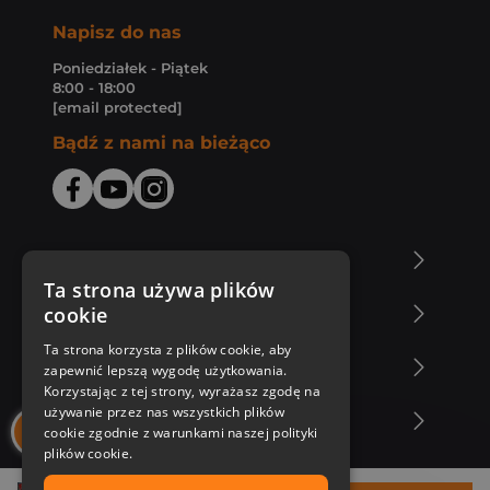
Napisz do nas
Poniedziałek - Piątek
8:00 - 18:00
[email protected]
Bądź z nami na bieżąco
O Księgarni Znak
Ta strona używa plików
cookie
Zakupy u nas
Ta strona korzysta z plików cookie, aby
Nasza oferta
zapewnić lepszą wygodę użytkowania.
Korzystając z tej strony, wyrażasz zgodę na
używanie przez nas wszystkich plików
Nasi autorzy
cookie zgodnie z warunkami naszej polityki
plików cookie.