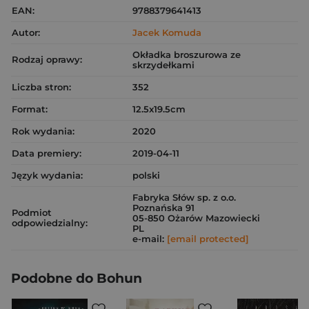
EAN:
9788379641413
Autor:
Jacek Komuda
Okładka broszurowa ze
Rodzaj oprawy:
skrzydełkami
Liczba stron:
352
Format:
12.5x19.5cm
Rok wydania:
2020
Data premiery:
2019-04-11
Język wydania:
polski
Fabryka Słów sp. z o.o.
Poznańska 91
Podmiot
05-850 Ożarów Mazowiecki
odpowiedzialny:
PL
e-mail:
[email protected]
Podobne do Bohun