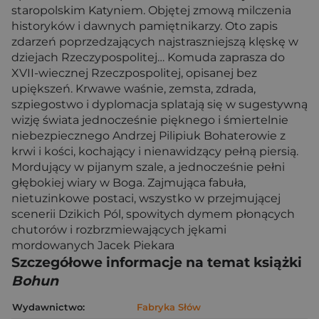
staropolskim Katyniem. Objętej zmową milczenia
historyków i dawnych pamiętnikarzy. Oto zapis
zdarzeń poprzedzających najstraszniejszą klęskę w
dziejach Rzeczypospolitej… Komuda zaprasza do
XVII-wiecznej Rzeczpospolitej, opisanej bez
upiększeń. Krwawe waśnie, zemsta, zdrada,
szpiegostwo i dyplomacja splatają się w sugestywną
wizję świata jednocześnie pięknego i śmiertelnie
niebezpiecznego Andrzej Pilipiuk Bohaterowie z
krwi i kości, kochający i nienawidzący pełną piersią.
Mordujący w pijanym szale, a jednocześnie pełni
głębokiej wiary w Boga. Zajmująca fabuła,
nietuzinkowe postaci, wszystko w przejmującej
scenerii Dzikich Pól, spowitych dymem płonących
chutorów i rozbrzmiewających jękami
mordowanych Jacek Piekara
Szczegółowe informacje na temat książki
Bohun
Wydawnictwo:
Fabryka Słów