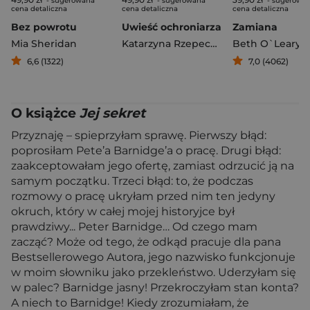
- sugerowana
- sugerowana
- sugerowa
cena detaliczna
cena detaliczna
cena detaliczna
Bez powrotu
Uwieść ochroniarza
Zamiana
Mia Sheridan
Katarzyna Rzepecka
Beth O`Leary
6,6 (1322)
7,0 (4062)
O książce
Jej sekret
Przyznaję – spieprzyłam sprawę. Pierwszy błąd:
poprosiłam Pete’a Barnidge’a o pracę. Drugi błąd:
zaakceptowałam jego ofertę, zamiast odrzucić ją na
samym początku. Trzeci błąd: to, że podczas
rozmowy o pracę ukryłam przed nim ten jedyny
okruch, który w całej mojej historyjce był
prawdziwy... Peter Barnidge… Od czego mam
zacząć? Może od tego, że odkąd pracuje dla pana
Bestsellerowego Autora, jego nazwisko funkcjonuje
w moim słowniku jako przekleństwo. Uderzyłam się
w palec? Barnidge jasny! Przekroczyłam stan konta?
A niech to Barnidge! Kiedy zrozumiałam, że