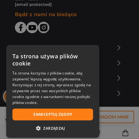
[email protected]
Bądź z nami na bieżąco
O Księgarni Znak
Ta strona używa plików
cookie
Zakupy u nas
Ta strona korzysta z plików cookie, aby
Nasza oferta
zapewnić lepszą wygodę użytkowania.
Korzystając z tej strony, wyrażasz zgodę na
używanie przez nas wszystkich plików
Nasi autorzy
cookie zgodnie z warunkami naszej polityki
plików cookie.
ZAAKCEPTUJ ZGODY
26,18 zł
POWIADOM MNIE
ZARZĄDZAJ