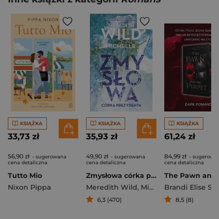
KSIĄŻKA
KSIĄŻKA
KSIĄŻKA
33,73 zł
35,93 zł
61,24 zł
56,90 zł
49,90 zł
84,99 zł
- sugerowana
- sugerowana
- sugerowa
cena detaliczna
cena detaliczna
cena detaliczna
Tutto Mio
Zmysłowa córka prezydenta
Nixon Pippa
Meredith Wild
,
Michelle Mia
Brandi Elise Sz
6,3 (470)
8,5 (8)