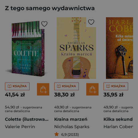
Z tego samego wydawnictwa
KSIĄŻKA
KSIĄŻKA
KSIĄŻKA
41,54 zł
38,30 zł
35,95 zł
54,90 zł
49,90 zł
49,90 zł
- sugerowana
- sugerowana
- sugerowa
cena detaliczna
cena detaliczna
cena detaliczna
Colette (ilustrowane brzegi)
Kraina marzeń
Valerie Perrin
Nicholas Sparks
Harlan Coben
6,9 (2033)