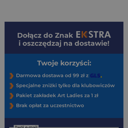
Dołącz do
Znak
i oszczędzaj na dostawie!
Twoje korzyści:
Darmowa dostawa od 99 zł z
Specjalne zniżki tylko dla klubowiczów
Pakiet zakładek Art Ladies za 1 zł
Brak opłat za uczestnictwo
Twój e-mail