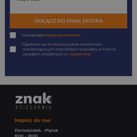
DOŁĄCZ DO ZNAK EKSTRA
*
Akceptuję
politykę prywatności
*
Zgadzam się na otrzymywanie wiadomości
marketingowych (newsletter) na podany
e-mail
na
zasadach określonych w
regulaminie
.
Napisz do nas
Poniedziałek - Piątek
8:00 - 18:00