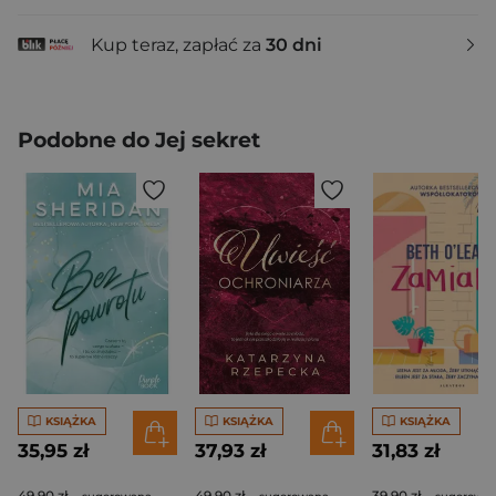
Kup teraz, zapłać za
30 dni
Podobne do Jej sekret
KSIĄŻKA
KSIĄŻKA
KSIĄŻKA
35,95 zł
37,93 zł
31,83 zł
49,90 zł
49,90 zł
39,90 zł