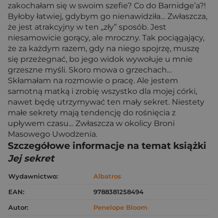
zakochałam się w swoim szefie? Co do Barnidge’a?!
Byłoby łatwiej, gdybym go nienawidziła… Zwłaszcza,
że jest atrakcyjny w ten „zły” sposób. Jest
niesamowicie gorący, ale mroczny. Tak pociągający,
że za każdym razem, gdy na niego spojrzę, muszę
się przeżegnać, bo jego widok wywołuje u mnie
grzeszne myśli. Skoro mowa o grzechach…
Skłamałam na rozmowie o pracę. Ale jestem
samotną matką i zrobię wszystko dla mojej córki,
nawet będę utrzymywać ten mały sekret. Niestety
małe sekrety mają tendencję do rośnięcia z
upływem czasu… Zwłaszcza w okolicy Broni
Masowego Uwodzenia.
Szczegółowe informacje na temat książki
Jej sekret
Wydawnictwo:
Albatros
EAN:
9788381258494
Autor:
Penelope Bloom