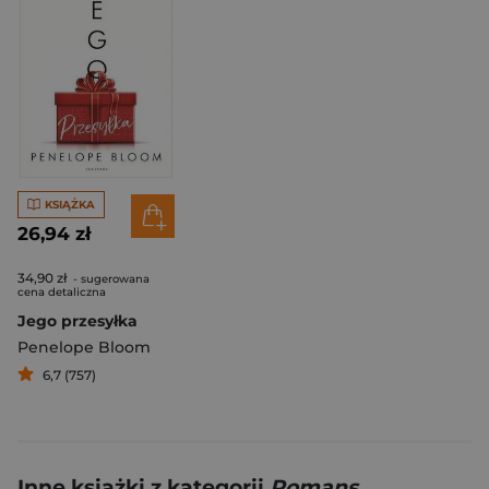
KSIĄŻKA
26,94 zł
34,90 zł
- sugerowana
cena detaliczna
Jego przesyłka
Penelope Bloom
6,7 (757)
Inne książki z kategorii
Romans