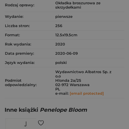
Okładka broszurowa ze
Rodzaj oprawy:
skrzydełkami
Wydanie:
pierwsze
Liczba stron:
256
Format:
12.5x19.5cm
Rok wydania:
2020
Data premiery:
2020-06-09
Język wydania:
polski
Wydawnictwo Albatros Sp. z
o.o
Podmiot
Hlonda 2a/25
odpowiedzialny:
02-972 Warszawa
PL
e-mail:
[email protected]
Inne książki
Penelope Bloom