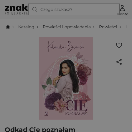
Czego szukasz?
Konto
Katalog
Powieści i opowiadania
Powieści
Li
Odkąd Cię poznałam