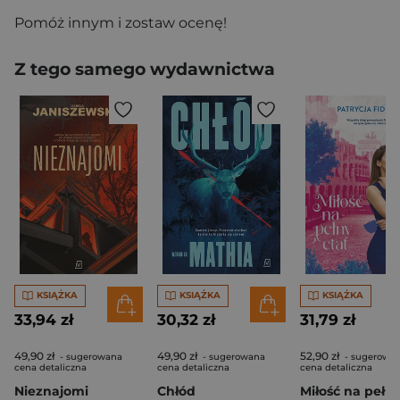
Pomóż innym i zostaw ocenę!
Z tego samego wydawnictwa
KSIĄŻKA
KSIĄŻKA
KSIĄŻKA
33,94 zł
30,32 zł
31,79 zł
49,90 zł
49,90 zł
52,90 zł
- sugerowana
- sugerowana
- sugerowa
cena detaliczna
cena detaliczna
cena detaliczna
Nieznajomi
Chłód