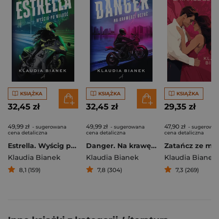
KSIĄŻKA
KSIĄŻKA
KSIĄŻKA
32,45 zł
32,45 zł
29,35 zł
49,99 zł
49,99 zł
47,90 zł
- sugerowana
- sugerowana
- sugerowa
cena detaliczna
cena detaliczna
cena detaliczna
Estrella. Wyścig po miłość
Danger. Na krawędzi uczuć
Zatańcz ze mn
Klaudia Bianek
Klaudia Bianek
Klaudia Bianek
8,1 (159)
7,8 (304)
7,3 (269)