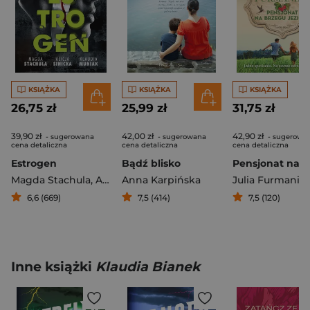
KSIĄŻKA
KSIĄŻKA
KSIĄŻKA
26,75 zł
25,99 zł
31,75 zł
39,90 zł
42,00 zł
42,90 zł
- sugerowana
- sugerowana
- sugerowa
cena detaliczna
cena detaliczna
cena detaliczna
Estrogen
Bądź blisko
Magda Stachula
,
Alicja Sinicka
Anna Karpińska
,
Klaudia Muniak
Julia Furmania
6,6 (669)
7,5 (414)
7,5 (120)
Inne książki
Klaudia Bianek