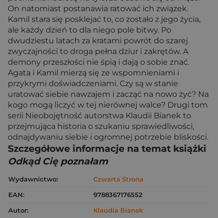
On natomiast postanawia ratować ich związek.
Kamil stara się posklejać to, co zostało z jego życia,
ale każdy dzień to dla niego pole bitwy. Po
dwudziestu latach za kratami powrót do szarej
zwyczajności to droga pełna dziur i zakrętów. A
demony przeszłości nie śpią i dają o sobie znać.
Agata i Kamil mierzą się ze wspomnieniami i
przykrymi doświadczeniami. Czy są w stanie
uratować siebie nawzajem i zacząć na nowo żyć? Na
kogo mogą liczyć w tej nierównej walce? Drugi tom
serii Nieobojętność autorstwa Klaudii Bianek to
przejmująca historia o szukaniu sprawiedliwości,
odnajdywaniu siebie i ogromnej potrzebie bliskości.
Szczegółowe informacje na temat książki
Odkąd Cię poznałam
Wydawnictwo:
Czwarta Strona
EAN:
9788367176552
Autor:
Klaudia Bianek