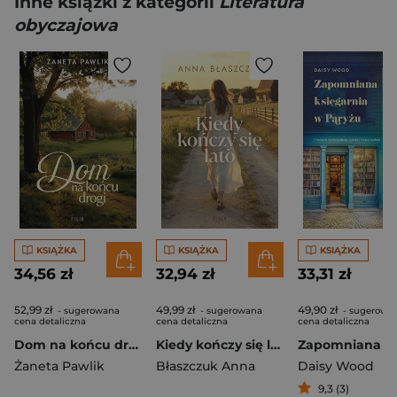
Inne książki z kategorii
Literatura
obyczajowa
KSIĄŻKA
KSIĄŻKA
KSIĄŻKA
34,56 zł
32,94 zł
33,31 zł
52,99 zł
49,99 zł
49,90 zł
- sugerowana
- sugerowana
- sugerowa
cena detaliczna
cena detaliczna
cena detaliczna
Dom na końcu drogi
Kiedy kończy się lato
Żaneta Pawlik
Błaszczuk Anna
Daisy Wood
9,3 (3)