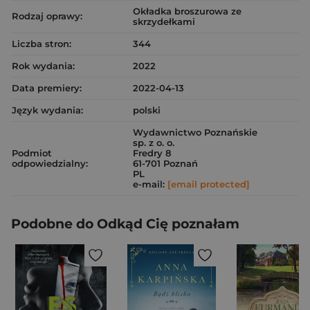
Okładka broszurowa ze
Rodzaj oprawy:
skrzydełkami
Liczba stron:
344
Rok wydania:
2022
Data premiery:
2022-04-13
Język wydania:
polski
Wydawnictwo Poznańskie
sp. z o. o.
Podmiot
Fredry 8
odpowiedzialny:
61-701 Poznań
PL
e-mail:
[email protected]
Podobne do Odkąd Cię poznałam