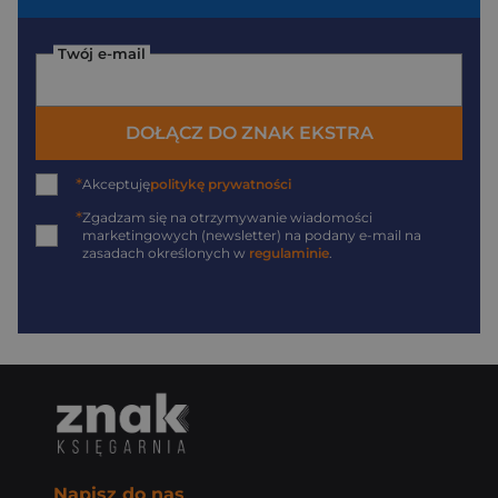
Twój e-mail
DOŁĄCZ DO ZNAK EKSTRA
*
Akceptuję
politykę prywatności
*
Zgadzam się na otrzymywanie wiadomości
marketingowych (newsletter) na podany
e-mail
na
zasadach określonych w
regulaminie
.
Napisz do nas