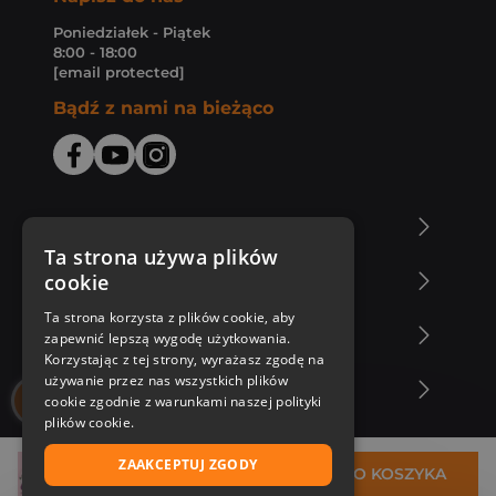
Poniedziałek - Piątek
8:00 - 18:00
[email protected]
Bądź z nami na bieżąco
O Księgarni Znak
Ta strona używa plików
cookie
Zakupy u nas
Ta strona korzysta z plików cookie, aby
Nasza oferta
zapewnić lepszą wygodę użytkowania.
Korzystając z tej strony, wyrażasz zgodę na
używanie przez nas wszystkich plików
Nasi autorzy
cookie zgodnie z warunkami naszej polityki
plików cookie.
ZAAKCEPTUJ ZGODY
30,99 zł
DO KOSZYKA