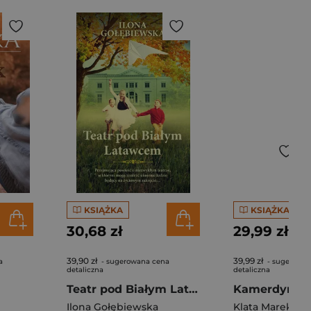
KSIĄŻKA
KSIĄŻKA
30,68 zł
29,99 zł
39,90 zł
39,99 zł
a
- sugerowana cena
- sugerowan
detaliczna
detaliczna
Teatr pod Białym Latawcem
Kamerdyner
Ilona Gołębiewska
Klata Marek
,
Kra