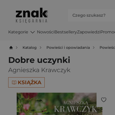
Kategorie
Nowości
Bestsellery
Zapowiedzi
Promo
Katalog
Powieści i opowiadania
Powieśc
Dobre uczynki
Agnieszka Krawczyk
KSIĄŻKA