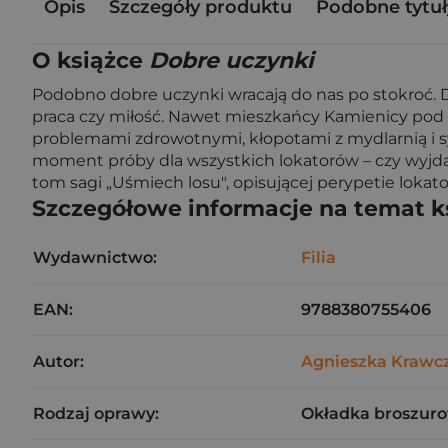
Opis
Szczegóły produktu
Podobne tytuł
O książce
Dobre uczynki
Podobno dobre uczynki wracają do nas po stokroć. D
praca czy miłość. Nawet mieszkańcy Kamienicy pod S
problemami zdrowotnymi, kłopotami z mydlarnią i syt
moment próby dla wszystkich lokatorów – czy wyjdą 
tom sagi „Uśmiech losu", opisującej perypetie loka
Szczegółowe informacje na temat k
Wydawnictwo:
Filia
EAN:
9788380755406
Autor:
Agnieszka Krawc
Rodzaj oprawy:
Okładka broszuro