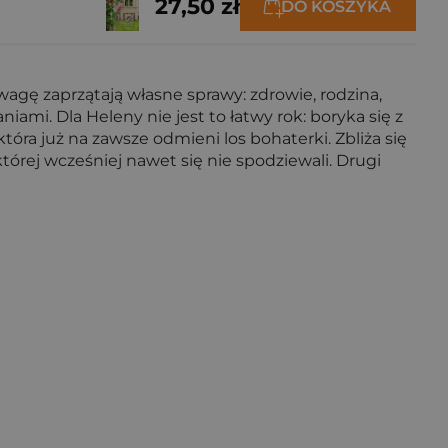
27,50 zł
DO KOSZYKA
agę zaprzątają własne sprawy: zdrowie, rodzina,
i. Dla Heleny nie jest to łatwy rok: boryka się z
óra już na zawsze odmieni los bohaterki. Zbliża się
órej wcześniej nawet się nie spodziewali. Drugi