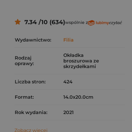
7.34 /10 (634)
wspólnie z
Wydawnictwo:
Filia
Okładka
Rodzaj
broszurowa ze
oprawy:
skrzydełkami
Liczba stron:
424
Format:
14.0x20.0cm
Rok wydania:
2021
Zobacz więcej