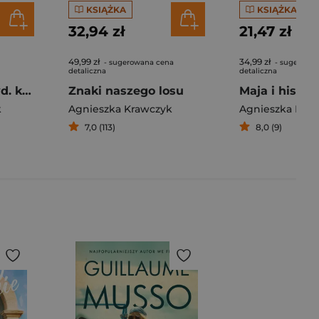
KSIĄŻKA
KSIĄŻKA
32,94 zł
21,47 zł
49,99 zł
34,99 zł
- sugerowana cena
- sugerowa
detaliczna
detaliczna
Róża wiatrów wyd. kieszonkowe
Znaki naszego losu
k
Agnieszka Krawczyk
Agnieszka Kra
7,0 (113)
8,0 (9)