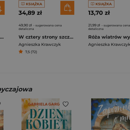
KSIĄŻKA
KSIĄŻKA
34,89 zł
13,70 zł
49,90 zł
21,99 zł
- sugerowana cena
- sugerowana cena
detaliczna
detaliczna
Rumunia. Albastru, ciorba i wino
W cztery strony szczęścia
Agnieszka Krawczyk
Agnieszka Krawczy
7,5 (72)
obyczajowa