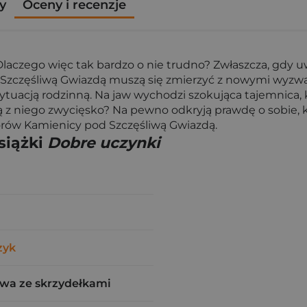
y
Oceny i recenzje
laczego więc tak bardzo o nie trudno? Zwłaszcza, gdy uw
zczęśliwą Gwiazdą muszą się zmierzyć z nowymi wyzwaniam
uacją rodzinną. Na jaw wychodzi szokująca tajemnica, kt
z niego zwycięsko? Na pewno odkryją prawdę o sobie, kt
torów Kamienicy pod Szczęśliwą Gwiazdą.
siążki
Dobre uczynki
zyk
wa ze skrzydełkami