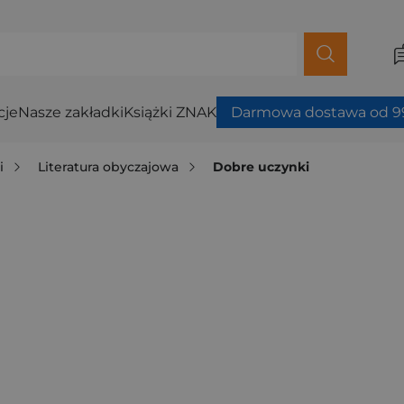
cje
Nasze zakładki
Książki ZNAK
Darmowa dostawa od 99
i
Literatura obyczajowa
Dobre uczynki