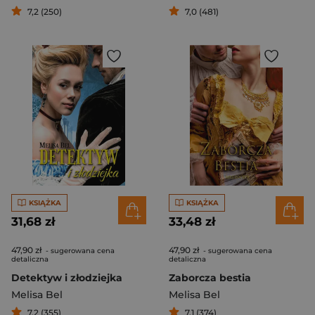
7,2 (250)
7,0 (481)
KSIĄŻKA
KSIĄŻKA
31,68 zł
33,48 zł
47,90 zł
47,90 zł
- sugerowana cena
- sugerowana cena
detaliczna
detaliczna
Detektyw i złodziejka
Zaborcza bestia
Melisa Bel
Melisa Bel
7,2 (355)
7,1 (374)