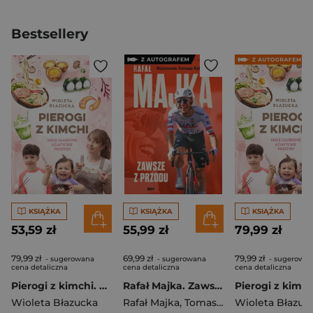
Bestsellery
KSIĄŻKA
KSIĄŻKA
KSIĄŻKA
53,59 zł
55,99 zł
79,99 zł
79,99 zł
69,99 zł
79,99 zł
- sugerowana
- sugerowana
- sugerowa
cena detaliczna
cena detaliczna
cena detaliczna
Pierogi z kimchi. Moje ulubione azjatyckie przepisy
Rafał Majka. Zawsze z przodu. Rozmawia Tomasz Kalemba - książka z autografem
Wioleta Błazucka
Rafał Majka
,
Tomasz Kalemba
Wioleta Błazuc