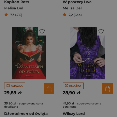
Kapitan Ross
W paszczy Lwa
Melisa Bel
Melisa Bel
7,3 (415)
7,2 (644)
KSIĄŻKA
KSIĄŻKA
29,89 zł
28,90 zł
39,90 zł
47,90 zł
- sugerowana cena
- sugerowana cena
detaliczna
detaliczna
Dżentelmen od święta
Wilczy Lord