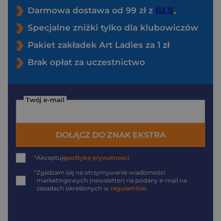
Darmowa dostawa od 99 zł z
Specjalne zniżki tylko dla klubowiczów
Pakiet zakładek Art Ladies za 1 zł
Brak opłat za uczestnictwo
Twój e-mail
DOŁĄCZ DO ZNAK EKSTRA
*
Akceptuję
politykę prywatności
*
Zgadzam się na otrzymywanie wiadomości
marketingowych (newsletter) na podany
e-mail
na
zasadach określonych w
regulaminie
.