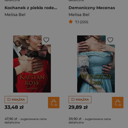
detaliczna
detaliczna
Kochanek z piekła rodem Co to za para Tom 4
Demoniczny Mecenas
Melisa Bel
Melisa Bel
7,1 (220)
KSIĄŻKA
KSIĄŻKA
33,48 zł
29,89 zł
47,90 zł
39,90 zł
- sugerowana cena
- sugerowana cena
detaliczna
detaliczna