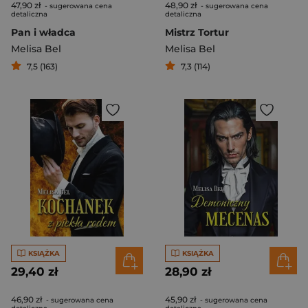
47,90 zł
48,90 zł
- sugerowana cena
- sugerowana cena
detaliczna
detaliczna
Pan i władca
Mistrz Tortur
Melisa Bel
Melisa Bel
7,5 (163)
7,3 (114)
KSIĄŻKA
KSIĄŻKA
29,40 zł
28,90 zł
46,90 zł
45,90 zł
- sugerowana cena
- sugerowana cena