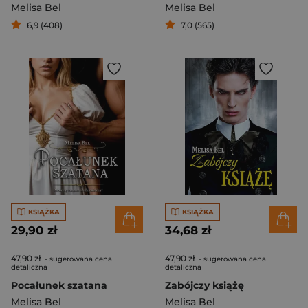
Melisa Bel
Melisa Bel
6,9 (408)
7,0 (565)
KSIĄŻKA
KSIĄŻKA
29,90 zł
34,68 zł
47,90 zł
47,90 zł
- sugerowana cena
- sugerowana cena
detaliczna
detaliczna
Pocałunek szatana
Zabójczy książę
Melisa Bel
Melisa Bel