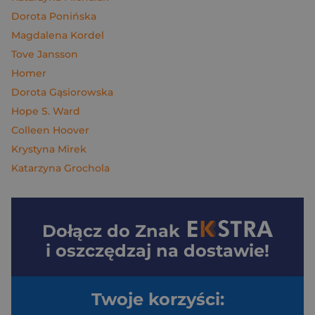
Dorota Ponińska
Magdalena Kordel
Tove Jansson
Homer
Dorota Gąsiorowska
Hope S. Ward
Colleen Hoover
Krystyna Mirek
Katarzyna Grochola
Dołącz do
Znak
i oszczędzaj na dostawie!
Twoje korzyści: