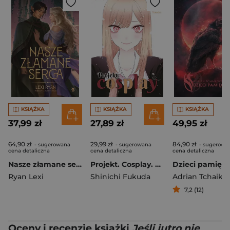
KSIĄŻKA
KSIĄŻKA
KSIĄŻKA
37,99 zł
27,89 zł
49,95 zł
64,90 zł
29,99 zł
84,90 zł
- sugerowana
- sugerowana
- sugerowa
cena detaliczna
cena detaliczna
cena detaliczna
Nasze złamane serca. Nasze puste przysięgi
Projekt. Cosplay. Tom 14
Dzieci pamięci
Ryan Lexi
Shinichi Fukuda
Adrian Tchaiko
7,2 (12)
Oceny i recenzje książki
Jeśli jutro nie