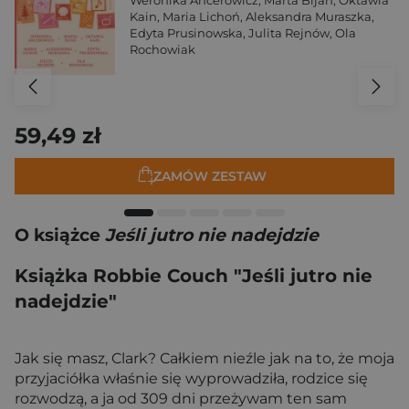
Weronika Ancerowicz
,
Marta Bijan
,
Oktawia
Kain
,
Maria Lichoń
,
Aleksandra Muraszka
,
Edyta Prusinowska
,
Julita Rejnów
,
Ola
Rochowiak
59,49 zł
ZAMÓW ZESTAW
O książce
Jeśli jutro nie nadejdzie
Książka Robbie Couch "Jeśli jutro nie
nadejdzie"
Jak się masz, Clark? Całkiem nieźle jak na to, że moja
przyjaciółka właśnie się wyprowadziła, rodzice się
rozwodzą, a ja od 309 dni przeżywam ten sam