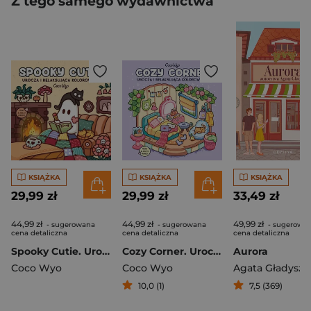
Z tego samego wydawnictwa
KSIĄŻKA
KSIĄŻKA
KSIĄŻKA
29,99 zł
29,99 zł
33,49 zł
44,99 zł
44,99 zł
49,99 zł
- sugerowana
- sugerowana
- sugerowa
cena detaliczna
cena detaliczna
cena detaliczna
Spooky Cutie. Urocza i relaksująca kolorowanka
Cozy Corner. Urocza i relaksująca kolorowanka
Aurora
Coco Wyo
Coco Wyo
Agata Gładysz
10,0 (1)
7,5 (369)