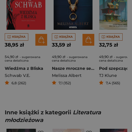
KSIĄŻKA
KSIĄŻKA
KSIĄŻKA
38,95 zł
33,59 zł
32,75 zł
54,90 zł
49,90 zł
49,90 zł
- sugerowana
- sugerowana
- sugerowa
cena detaliczna
cena detaliczna
cena detaliczna
Wiedźma z Bliska
Nasze mroczne serca
Schwab V.E.
Melissa Albert
TJ Klune
6,8 (262)
7,1 (152)
7,4 (565)
Inne książki z kategorii
Literatura
młodzieżowa