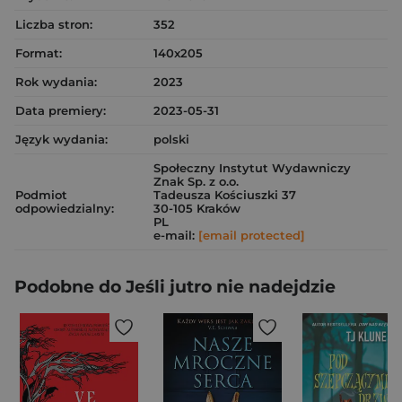
Liczba stron:
352
Format:
140x205
Rok wydania:
2023
Data premiery:
2023-05-31
Język wydania:
polski
Społeczny Instytut Wydawniczy
Znak Sp. z o.o.
Podmiot
Tadeusza Kościuszki 37
odpowiedzialny:
30-105 Kraków
PL
e-mail:
[email protected]
Podobne do Jeśli jutro nie nadejdzie