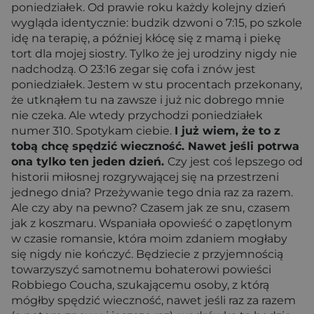
poniedziałek. Od prawie roku każdy kolejny dzień
wygląda identycznie: budzik dzwoni o 7:15, po szkole
idę na terapię, a później kłócę się z mamą i piekę
tort dla mojej siostry. Tylko że jej urodziny nigdy nie
nadchodzą. O 23:16 zegar się cofa i znów jest
poniedziałek. Jestem w stu procentach przekonany,
że utknąłem tu na zawsze i już nic dobrego mnie
nie czeka. Ale wtedy przychodzi poniedziałek
numer 310. Spotykam ciebie.
I już wiem, że to z
tobą chcę spędzić wieczność. Nawet jeśli potrwa
ona tylko ten jeden dzień.
Czy jest coś lepszego od
historii miłosnej rozgrywającej się na przestrzeni
jednego dnia? Przeżywanie tego dnia raz za razem.
Ale czy aby na pewno? Czasem jak ze snu, czasem
jak z koszmaru. Wspaniała opowieść o zapętlonym
w czasie romansie, która moim zdaniem mogłaby
się nigdy nie kończyć. Będziecie z przyjemnością
towarzyszyć samotnemu bohaterowi powieści
Robbiego Coucha, szukającemu osoby, z którą
mógłby spędzić wieczność, nawet jeśli raz za razem