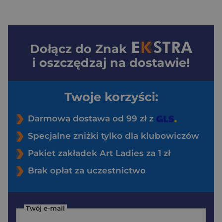
Dołącz do
Znak
i oszczędzaj na dostawie!
Twoje korzyści:
Darmowa dostawa od 99 zł z
Specjalne zniżki tylko dla klubowiczów
Pakiet zakładek Art Ladies za 1 zł
Brak opłat za uczestnictwo
Twój e-mail