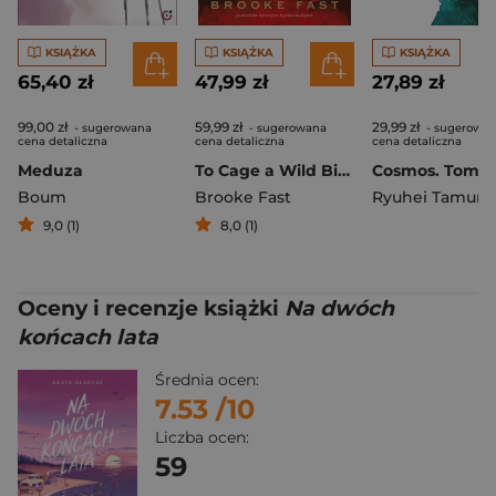
KSIĄŻKA
KSIĄŻKA
KSIĄŻKA
65,40 zł
47,99 zł
27,89 zł
99,00 zł
59,99 zł
29,99 zł
- sugerowana
- sugerowana
- sugerowa
cena detaliczna
cena detaliczna
cena detaliczna
Meduza
To Cage a Wild Bird
Cosmos. Tom 2
Boum
Brooke Fast
Ryuhei Tamura
9,0 (1)
8,0 (1)
Oceny i recenzje książki
Na dwóch
końcach lata
Średnia ocen:
7.53
/10
Liczba ocen:
59