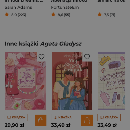
In Your Dreams. W twoich marzeniach
Aberracja mroku
Śmierć na osie
Sarah Adams
FortunateEm
8,0 (223)
8,6 (55)
7,5 (71)
Inne książki
Agata Gładysz
KSIĄŻKA
KSIĄŻKA
KSIĄŻKA
29,90 zł
33,49 zł
33,49 zł