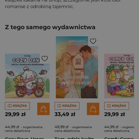
romanse z odrobiną tajemnic.
Z tego samego wydawnictwa
KSIĄŻKA
KSIĄŻKA
KSIĄŻKA
29,99 zł
33,49 zł
29,99 zł
44,99 zł
49,99 zł
44,99 zł
- sugerowana
- sugerowana
- sugerowa
cena detaliczna
cena detaliczna
cena detaliczna
Cozy Days. Urocza i relaksująca kolorowanka
Tam, gdzie kwitną niezapominajki