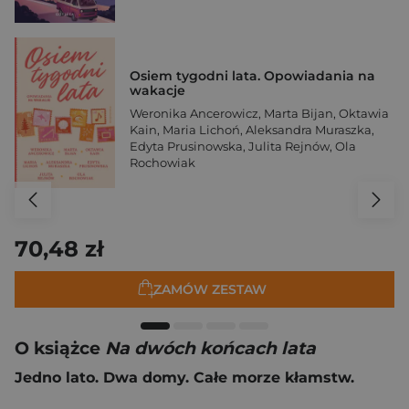
Osiem tygodni lata. Opowiadania na
wakacje
Weronika Ancerowicz
,
Marta Bijan
,
Oktawia
Kain
,
Maria Lichoń
,
Aleksandra Muraszka
,
Edyta Prusinowska
,
Julita Rejnów
,
Ola
Rochowiak
70,48 zł
ZAMÓW ZESTAW
O książce
Na dwóch końcach lata
Jedno lato. Dwa domy. Całe morze kłamstw.