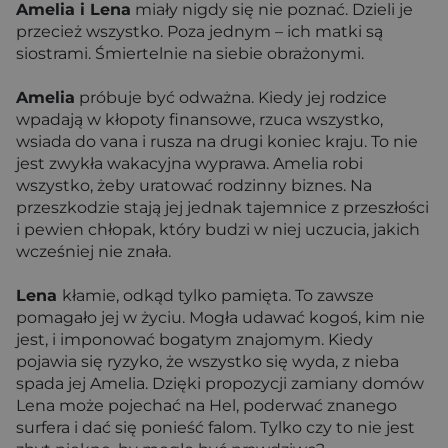
Amelia i Lena
miały nigdy się nie poznać. Dzieli je
przecież wszystko. Poza jednym – ich matki są
siostrami. Śmiertelnie na siebie obrażonymi.
Amelia
próbuje być odważna. Kiedy jej rodzice
wpadają w kłopoty finansowe, rzuca wszystko,
wsiada do vana i rusza na drugi koniec kraju. To nie
jest zwykła wakacyjna wyprawa. Amelia robi
wszystko, żeby uratować rodzinny biznes. Na
przeszkodzie stają jej jednak tajemnice z przeszłości
i pewien chłopak, który budzi w niej uczucia, jakich
wcześniej nie znała.
Lena
kłamie, odkąd tylko pamięta. To zawsze
pomagało jej w życiu. Mogła udawać kogoś, kim nie
jest, i imponować bogatym znajomym. Kiedy
pojawia się ryzyko, że wszystko się wyda, z nieba
spada jej Amelia. Dzięki propozycji zamiany domów
Lena może pojechać na Hel, poderwać znanego
surfera i dać się ponieść falom. Tylko czy to nie jest