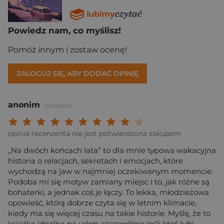
Powiedz nam, co myślisz!
Pomóż innym i zostaw ocenę!
ZALOGUJ SIĘ, ABY DODAĆ OPINIĘ
anonim
22/06/2026
Twoja ocena: Beznadziejna 1/10"
Twoja ocena: Bardzo słaba 2/10"
Twoja ocena: Słaba 3/10"
Twoja ocena: Może być 4/10"
Twoja ocena: Przeciętna 5/10"
Twoja ocena: Dobra 6/10"
Twoja ocena: Bardzo dobra 7/10"
Twoja ocena: Rewelacyjna 8/10
Twoja ocena: Wybitna 9/10
Twoja ocena: Arcydzieło
opinia recenzenta nie jest potwierdzona zakupem
„Na dwóch końcach lata” to dla mnie typowa wakacyjna
historia o relacjach, sekretach i emocjach, które
wychodzą na jaw w najmniej oczekiwanym momencie.
Podoba mi się motyw zamiany miejsc i to, jak różne są
bohaterki, a jednak coś je łączy. To lekka, młodzieżowa
opowieść, którą dobrze czyta się w letnim klimacie,
kiedy ma się więcej czasu na takie historie. Myślę, że to
książka idealna na urlop, szczególnie jeśli ktoś lubi