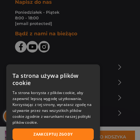
Napisz do nas
Poniedziałek - Piątek
8:00 - 18:00
[email protected]
Bądź z nami na bieżąco
O Księgarni Znak
Ta strona używa plików
cookie
Zakupy u nas
Ta strona korzysta z plików cookie, aby
Nasza oferta
zapewnić lepszą wygodę użytkowania.
Korzystając z tej strony, wyrażasz zgodę na
używanie przez nas wszystkich plików
Nasi autorzy
cookie zgodnie z warunkami naszej polityki
plików cookie.
ZAAKCEPTUJ ZGODY
33,49 zł
DO KOSZYKA