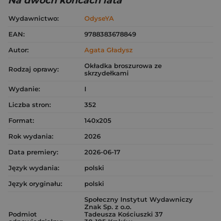
Na dwóch końcach lata
Wydawnictwo:
OdyseYA
EAN:
9788383678849
Autor:
Agata Gładysz
Okładka broszurowa ze
Rodzaj oprawy:
skrzydełkami
Wydanie:
I
Liczba stron:
352
Format:
140x205
Rok wydania:
2026
Data premiery:
2026-06-17
Język wydania:
polski
Język oryginału:
polski
Społeczny Instytut Wydawniczy
Znak Sp. z o.o.
Podmiot
Tadeusza Kościuszki 37