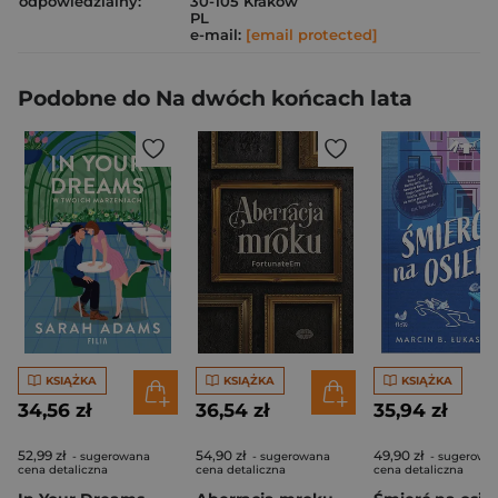
odpowiedzialny:
30-105 Kraków
PL
e-mail:
[email protected]
Podobne do Na dwóch końcach lata
KSIĄŻKA
KSIĄŻKA
KSIĄŻKA
34,56 zł
36,54 zł
35,94 zł
52,99 zł
54,90 zł
49,90 zł
- sugerowana
- sugerowana
- sugerowa
cena detaliczna
cena detaliczna
cena detaliczna