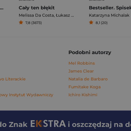
gi z kimchi. Moje ulubione azjatyckie przepisy - książka z autografem
Cały ten błękit
Bestseller. Spise
Melissa Da Costa
,
Łukasz Müller
Katarzyna Michalak
7,8 (3673)
8,1 (20)
Podobni autorzy
Mel Robbins
James Clear
 Literackie
Natalia de Barbaro
Fumitake Koga
wy Instytut Wydawniczy
Ichiro Kishimi
 do
Znak
i oszczędzaj na 