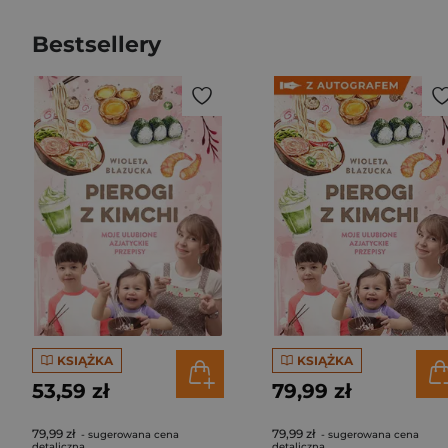
Bestsellery
KSIĄŻKA
KSIĄŻKA
53,59 zł
79,99 zł
79,99 zł
79,99 zł
- sugerowana cena
- sugerowana cena
detaliczna
detaliczna