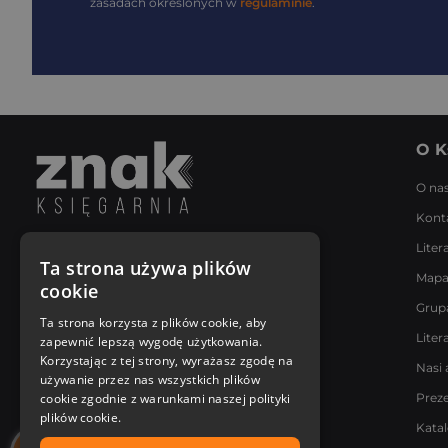
zasadach określonych w
regulaminie
.
O K
O na
Kont
Liter
Napisz do nas
Ta strona używa plików
Mapa
Poniedziałek - Piątek
cookie
8:00 - 18:00
Grup
[email protected]
Ta strona korzysta z plików cookie, aby
Liter
zapewnić lepszą wygodę użytkowania.
Bądź z nami na bieżąco
Korzystając z tej strony, wyrażasz zgodę na
Nasi 
używanie przez nas wszystkich plików
cookie zgodnie z warunkami naszej polityki
Prez
plików cookie.
Kata