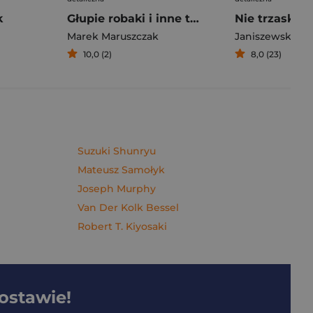
k
Głupie robaki i inne takie Polski
Marek Maruszczak
Janiszewska M
10,0 (2)
8,0 (23)
Suzuki Shunryu
Mateusz Samołyk
Joseph Murphy
Van Der Kolk Bessel
Robert T. Kiyosaki
dostawie!