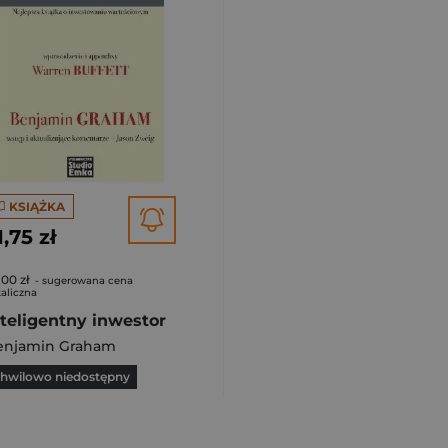
KSIĄŻKA
1,75 zł
,00 zł
- sugerowana cena
aliczna
nteligentny inwestor
enjamin Graham
hwilowo niedostępny