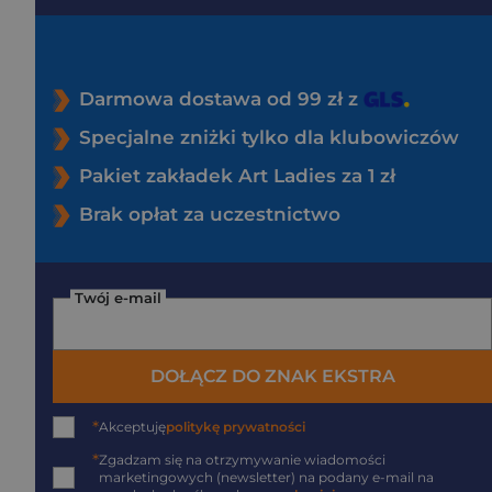
Darmowa dostawa od 99 zł z
Specjalne zniżki tylko dla klubowiczów
Pakiet zakładek Art Ladies za 1 zł
Brak opłat za uczestnictwo
Twój e-mail
DOŁĄCZ DO ZNAK EKSTRA
*
Akceptuję
politykę prywatności
*
Zgadzam się na otrzymywanie wiadomości
marketingowych (newsletter) na podany
e-mail
na