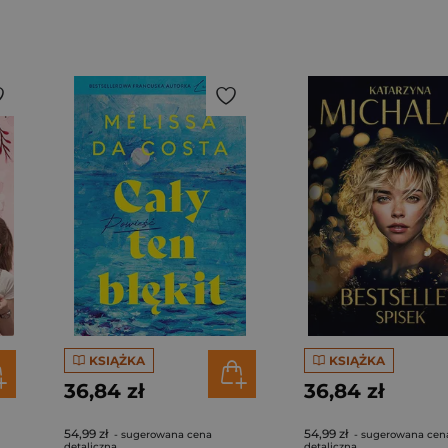
KSIĄŻKA
KSIĄŻKA
36,84 zł
36,84 zł
54,99 zł
54,99 zł
- sugerowana cena
- sugerowana cen
detaliczna
detaliczna