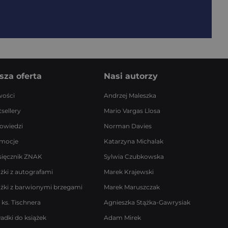
sza oferta
Nasi autorzy
ości
Andrzej Maleszka
sellery
Mario Vargas Llosa
owiedzi
Norman Davies
mocje
Katarzyna Michalak
sięcznik ZNAK
Sylwia Czubkowska
ążki z autografami
Marek Krajewski
ążki z barwionymi brzegami
Marek Maruszczak
 ks. Tischnera
Agnieszka Stążka-Gawrysiak
ładki do książek
Adam Mirek