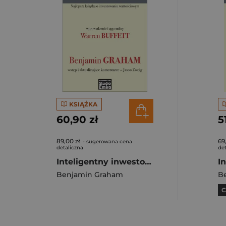
KSIĄŻKA
60,90 zł
5
89,00 zł
69
- sugerowana cena
detaliczna
det
Inteligentny inwestor Najlepsza książka o inwestowaniu wartościowym
I
Benjamin Graham
B
C