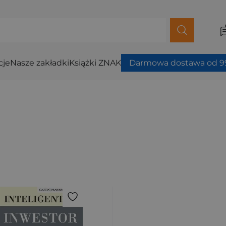
cje
Nasze zakładki
Książki ZNAK
Darmowa dostawa od 99