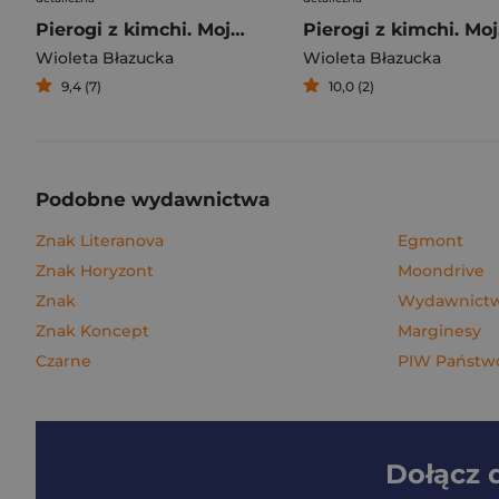
Pierogi z kimchi. Moje ulubione azjatyckie przepisy
Piero
Wioleta Błazucka
Wioleta Błazucka
9,4 (7)
10,0 (2)
Podobne wydawnictwa
Znak Literanova
Egmont
Znak Horyzont
Moondrive
Znak
Wydawnictwo
Znak Koncept
Marginesy
Czarne
PIW Państwo
Dołącz