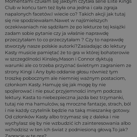
Momentami czułam się jakbym czytała serie Elite Kings
Club w końcu tam też była ona jedna i cała zgraja
napalonych facetów.I wiecie co? Takich akcji jak tutaj
się nie spodziewałam.Nawet w najśmielszych
oczekiwaniach nie sądziłam że po lekturze tej książki
zadam sobie pytanie czy ja właśnie naprawdę
przeczytałam to co przeczytałam ? Czy to naprawdę
stworzyły nasze polskie autorki?Zasiadając do lektury
Kasty musicie pamiętać że to gra w której bohaterowie
w szczególności Kinsley,Mason i Connor dyktują
warunki ale co trzeba przyznać świetnym zagraniem ze
strony Kingi i Any było oddanie głosu również tym
troszkę pobocznym ale niemniej ważnym postaciom,
członkom Kasty. Hamuję się jak mogę by nie
spojlerować i nie psuć przyjemności innym podczas
lektury. Kasta to niebezpieczna jazda bez trzymanki,
tutaj nie ma hamulców, są mroczne fantazje, strach, ból
i nie każdy czytelnik będzie na taką mieszankę gotowy.
Od członków Kasty albo trzymasz się z daleka i nie
wychylasz się by nie wzbudzić ich zainteresowania albo
wchodzisz w ten ich świat z podniesioną głową.To jak?
Zagracie w tę grę?