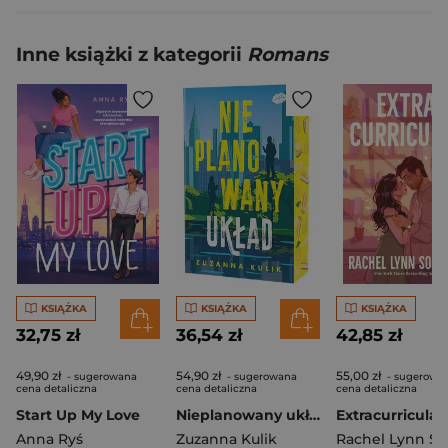
Inne książki z kategorii
Romans
KSIĄŻKA
KSIĄŻKA
KSIĄŻKA
32,75 zł
36,54 zł
42,85 zł
49,90 zł
54,90 zł
55,00 zł
- sugerowana
- sugerowana
- sugerowa
cena detaliczna
cena detaliczna
cena detaliczna
Start Up My Love
Nieplanowany układ (ilustrowane brzegi)
Extracurricular
Anna Ryś
Zuzanna Kulik