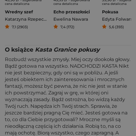
- sugerowana
- sugerowana
- sugerowa
cena detaliczna
cena detaliczna
cena detaliczna
Wredny szef
Echo przeszłości
Pokusa
Katarzyna Rzepecka
Ewelina Nawara
Edyta Folwarsk
7,1 (2903)
7,4 (172)
5,6 (393)
O książce
Kasta Granice pokusy
Rozbudź wszystkie zmysły. Miej oczy dookoła głowy.
Bądź gotowa na wszystko. NADCHODZI KASTA Nikt
nie jest bezpieczny, gdy oni są w pobliżu. A jeśli
jesteś obiektem ich zainteresowania i mrocznych
fantazji, możesz być pewna, że nic nie jest w stanie
ich powstrzymać. Zagraj w grę, w której oni
wyznaczają zasady. Bądź ostrożna, bo widzą każdy
Twój ruch. Napędza ich Twój strach. Sprawia, że
jeszcze bardziej pragną Cię mieć. Jesteś gotowa na
to, co dla Ciebie przygotowali? Mroczne myśli są
nieodłączną częścią ich działania. Robią to, na co
mają ochotę. Biorą wszystko, czego zapragną. A