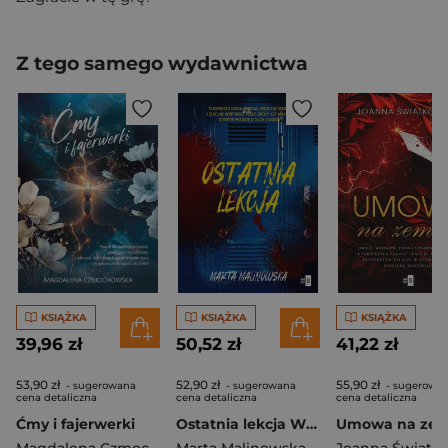
Z tego samego wydawnictwa
KSIĄŻKA
KSIĄŻKA
KSIĄŻKA
39,96 zł
50,52 zł
41,22 zł
53,90 zł
52,90 zł
55,90 zł
- sugerowana
- sugerowana
- sugerowa
cena detaliczna
cena detaliczna
cena detaliczna
Ćmy i fajerwerki
Ostatnia lekcja Wielkie Litery
Umowa na zem