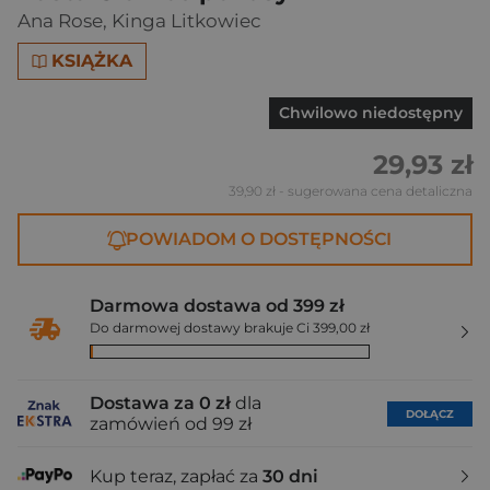
Ana Rose
,
Kinga Litkowiec
KSIĄŻKA
Chwilowo niedostępny
29,93 zł
39,90 zł
- sugerowana cena detaliczna
POWIADOM O DOSTĘPNOŚCI
Darmowa dostawa od 399 zł
Do darmowej dostawy brakuje Ci 399,00 zł
Dostawa za 0 zł
dla
DOŁĄCZ
zamówień od 99 zł
Kup teraz, zapłać za
30 dni