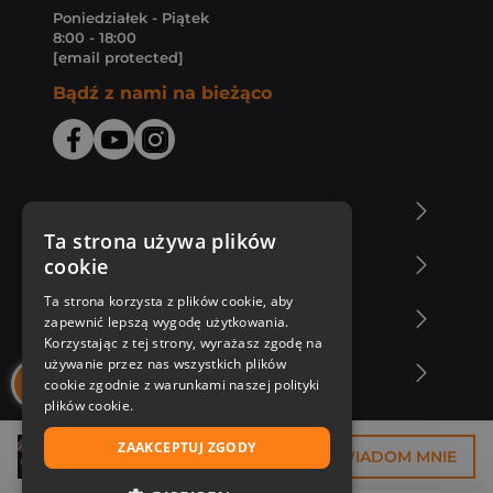
Poniedziałek - Piątek
8:00 - 18:00
[email protected]
Bądź z nami na bieżąco
O Księgarni Znak
Ta strona używa plików
cookie
Zakupy u nas
Ta strona korzysta z plików cookie, aby
Nasza oferta
zapewnić lepszą wygodę użytkowania.
Korzystając z tej strony, wyrażasz zgodę na
używanie przez nas wszystkich plików
Nasi autorzy
cookie zgodnie z warunkami naszej polityki
plików cookie.
ZAAKCEPTUJ ZGODY
29,93 zł
POWIADOM MNIE