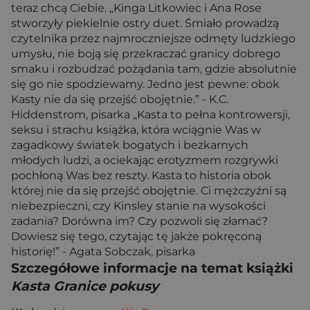
teraz chcą Ciebie. „Kinga Litkowiec i Ana Rose
stworzyły piekielnie ostry duet. Śmiało prowadzą
czytelnika przez najmroczniejsze odmęty ludzkiego
umysłu, nie boją się przekraczać granicy dobrego
smaku i rozbudzać pożądania tam, gdzie absolutnie
się go nie spodziewamy. Jedno jest pewne: obok
Kasty nie da się przejść obojętnie.” - K.C.
Hiddenstrom, pisarka „Kasta to pełna kontrowersji,
seksu i strachu książka, która wciągnie Was w
zagadkowy światek bogatych i bezkarnych
młodych ludzi, a ociekając erotyzmem rozgrywki
pochłoną Was bez reszty. Kasta to historia obok
której nie da się przejść obojętnie. Ci mężczyźni są
niebezpieczni, czy Kinsley stanie na wysokości
zadania? Dorówna im? Czy pozwoli się złamać?
Dowiesz się tego, czytając tę jakże pokręconą
historię!” - Agata Sobczak, pisarka
Szczegółowe informacje na temat książki
Kasta Granice pokusy