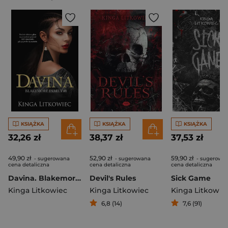
KSIĄŻKA
KSIĄŻKA
KSIĄŻKA
32,26 zł
38,37 zł
37,53 zł
49,90 zł
52,90 zł
59,90 zł
- sugerowana
- sugerowana
- sugerowa
cena detaliczna
cena detaliczna
cena detaliczna
Davina. Blakemore Family. Tom 8
Devil's Rules
Sick Game
Kinga Litkowiec
Kinga Litkowiec
Kinga Litkowie
6,8 (14)
7,6 (91)