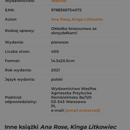
Wydawnictwo:
WasPos
EAN:
9788366754072
Autor:
Ana Rose
,
Kinga Litkowiec
Okładka broszurowa ze
Rodzaj oprawy:
skrzydełkami
Wydanie:
pierwsze
Liczba stron:
400
Format:
14.3x20.5cm
Rok wydania:
2021
Język wydania:
polski
Wydawnictwo WasPos
Agnieszka Przyłucka
Podmiot
Rembielińska 8a/120
odpowiedzialny:
03-343 Warszawa
PL
e-mail:
[email protected]
Inne książki
Ana Rose, Kinga Litkowiec