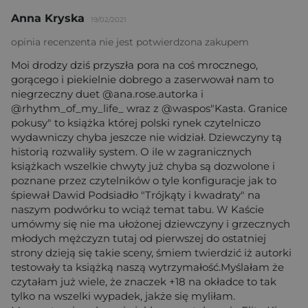
Anna Kryska
19/02/2021
opinia recenzenta nie jest potwierdzona zakupem
Moi drodzy dziś przyszła pora na coś mrocznego,
gorącego i piekielnie dobrego a zaserwował nam to
niegrzeczny duet @ana.rose.autorka i
@rhythm_of_my_life_ wraz z @waspos"Kasta. Granice
pokusy" to książka której polski rynek czytelniczo
wydawniczy chyba jeszcze nie widział. Dziewczyny tą
historią rozwaliły system. O ile w zagranicznych
książkach wszelkie chwyty już chyba są dozwolone i
poznane przez czytelników o tyle konfiguracje jak to
śpiewał Dawid Podsiadło "Trójkąty i kwadraty" na
naszym podwórku to wciąż temat tabu. W Kaście
umówmy się nie ma ułożonej dziewczyny i grzecznych
młodych mężczyzn tutaj od pierwszej do ostatniej
strony dzieją się takie sceny, śmiem twierdzić iż autorki
testowały ta książką naszą wytrzymałość.Myślałam że
czytałam już wiele, że znaczek +18 na okładce to tak
tylko na wszelki wypadek, jakże się myliłam.