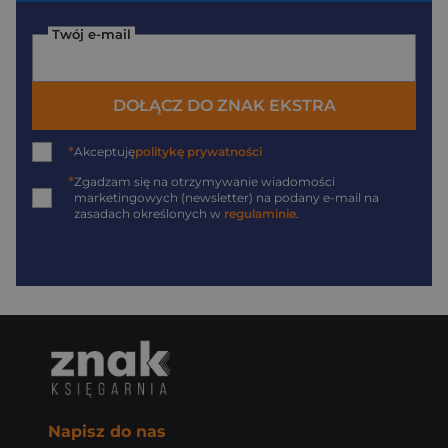
Twój e-mail
DOŁĄCZ DO ZNAK EKSTRA
*
Akceptuję
politykę prywatności
*
Zgadzam się na otrzymywanie wiadomości
marketingowych (newsletter) na podany
e-mail
na
zasadach określonych w
regulaminie
.
Napisz do nas