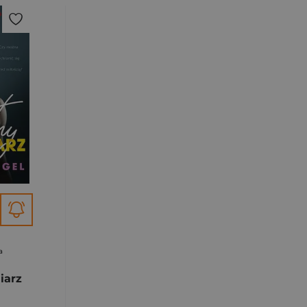
a
iarz