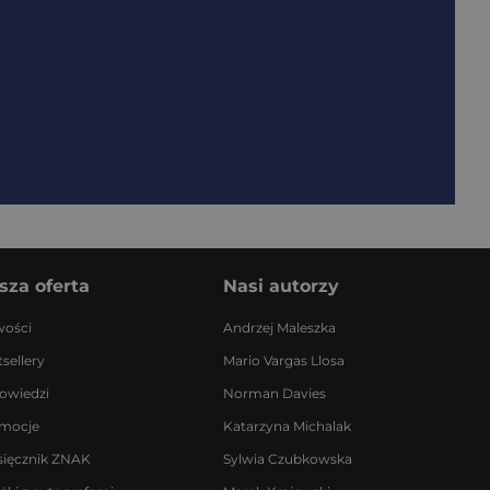
sza oferta
Nasi autorzy
ości
Andrzej Maleszka
sellery
Mario Vargas Llosa
owiedzi
Norman Davies
mocje
Katarzyna Michalak
sięcznik ZNAK
Sylwia Czubkowska