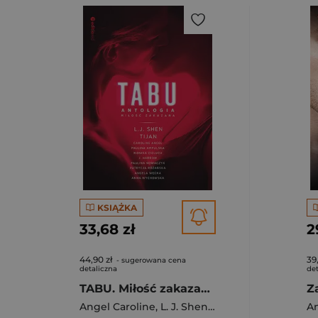
KSIĄŻKA
33,68 zł
2
44,90 zł
39
- sugerowana cena
detaliczna
det
TABU. Miłość zakazana. Antologia
Z
Angel Caroline
,
L. J. Shen
,
Tijan
,
Monika Cieluc
An