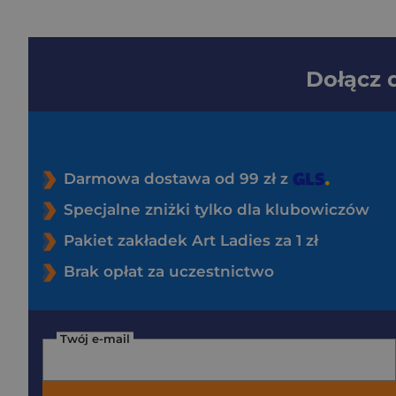
Dołącz
Darmowa dostawa od 99 zł z
Specjalne zniżki tylko dla klubowiczów
Pakiet zakładek Art Ladies za 1 zł
Brak opłat za uczestnictwo
Twój e-mail