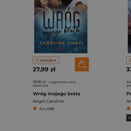
KSIĄŻKA
27,99 zł
3
39,90 zł
44
- sugerowana cena
detaliczna
det
Wróg mojego brata
P
Angel Caroline
An
6,4 (496)
C