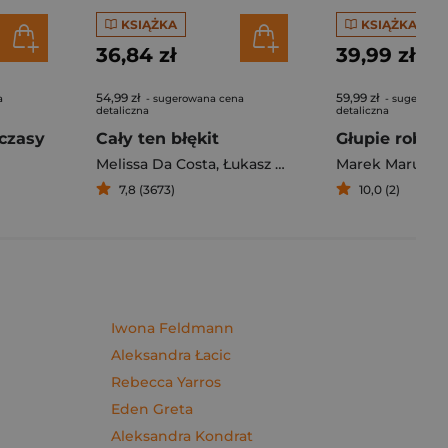
KSIĄŻKA
KSIĄŻKA
36,84 zł
39,99 zł
54,99 zł
59,99 zł
a
- sugerowana cena
- sugerowan
detaliczna
detaliczna
czasy
Cały ten błękit
Melissa Da Costa
,
Łukasz Müller
Marek Maruszc
7,8 (3673)
10,0 (2)
Iwona Feldmann
Aleksandra Łacic
Rebecca Yarros
Eden Greta
Aleksandra Kondrat