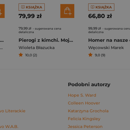
KSIĄŻKA
KSIĄŻKA
79,99 zł
66,80 zł
79,99 zł
99,99 zł
- sugerowana cena
- sugerowana cen
detaliczna
detaliczna
Rafał Majka. Zawsze z przodu. Rozmawia Tomasz Kalemba - książka z autografem
Pierogi z kimchi. Moje ulubione azjatyckie przepisy - książka z autografem
Homer na nasze 
Wioleta Błazucka
Węcowski Marek
10,0 (2)
9,0 (9)
Podobni autorzy
Hope S. Ward
Colleen Hoover
 Literackie
Katarzyna Grochola
Felicia Kingsley
o W.A.B.
Jessica Peterson