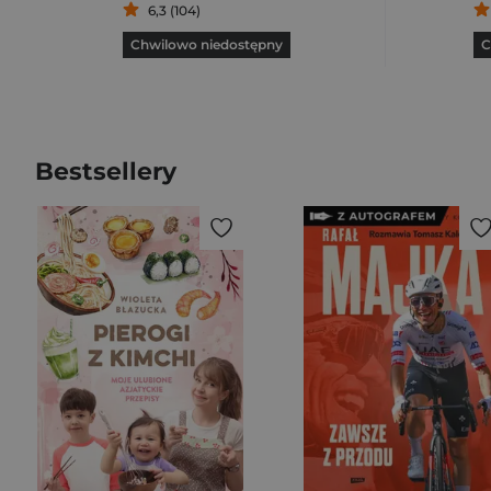
6,3 (104)
Chwilowo niedostępny
C
Bestsellery