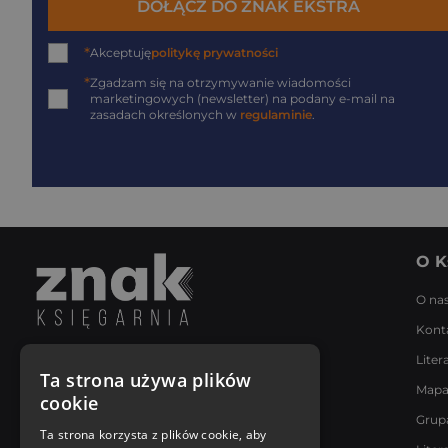
DOŁĄCZ DO ZNAK EKSTRA
*
Akceptuję
politykę prywatności
*
Zgadzam się na otrzymywanie wiadomości
marketingowych (newsletter) na podany
e-mail
na
zasadach określonych w
regulaminie
.
O K
O na
Kont
Liter
Napisz do nas
Ta strona używa plików
Mapa
Poniedziałek - Piątek
cookie
8:00 - 18:00
Grup
[email protected]
Ta strona korzysta z plików cookie, aby