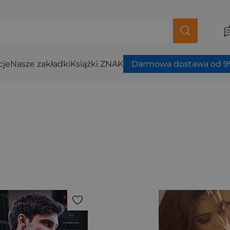
cje
Nasze zakładki
Książki ZNAK
Darmowa dostawa od 99