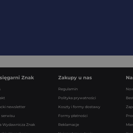
sięgarni Znak
Zakupy u nas
Na
s
Regulamin
Now
akt
Polityka prywatności
Best
acki newsletter
Koszty i formy dostawy
Zap
 serwisu
Formy płatności
Pro
a Wydawnicza Znak
Reklamacje
Mie