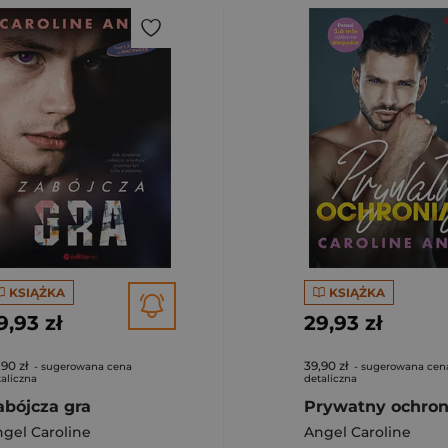
KSIĄŻKA
KSIĄŻKA
9,93 zł
29,93 zł
,90 zł
39,90 zł
- sugerowana cena
- sugerowana cen
aliczna
detaliczna
abójcza gra
Prywatny ochron
h
gel Caroline
,
Różańska Patrycja
Angel Caroline