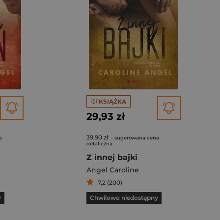
KSIĄŻKA
29,93 zł
39,90 zł
a
- sugerowana cena
detaliczna
Z innej bajki
Angel Caroline
7,2 (200)
y
Chwilowo niedostępny