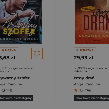
KSIĄŻKA
KSIĄŻKA
3,68 zł
29,93 zł
,90 zł
39,90 zł
- sugerowana cena
- sugerowana cen
aliczna
detaliczna
rywatny szofer
Istny drań
gel Caroline
Angel Caroline
7,1 (149)
7,4 (176)
hwilowo niedostępny
Chwilowo niedostępn