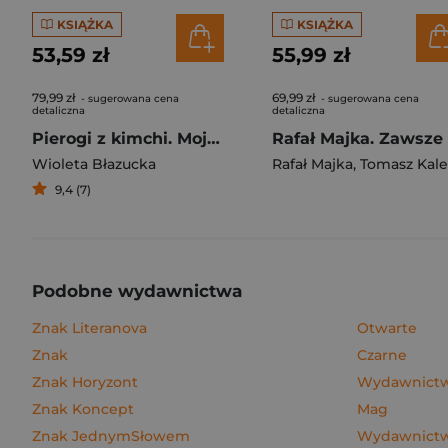
KSIĄŻKA
KSIĄŻKA
53,59 zł
55,99 zł
79,99 zł
69,99 zł
- sugerowana cena
- sugerowana cena
detaliczna
detaliczna
Pierogi z kimchi. Moje ulubione azjatyckie przepisy
Wioleta Błazucka
Rafał Majka
,
Tomasz Kalemba
9,4 (7)
Podobne wydawnictwa
Znak Literanova
Otwarte
Znak
Czarne
Znak Horyzont
Wydawnictwo
Znak Koncept
Mag
Znak JednymSłowem
Wydawnictw