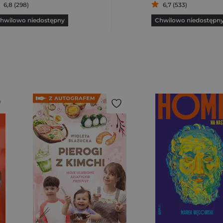
6,8 (298)
6,7 (533)
hwilowo niedostępny
Chwilowo niedostępn