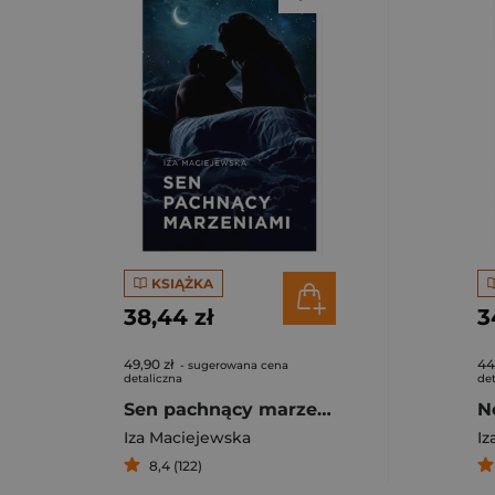
KSIĄŻKA
38,44 zł
3
49,90 zł
44
- sugerowana cena
detaliczna
det
Sen pachnący marzeniami
Iza Maciejewska
Iz
8,4 (122)