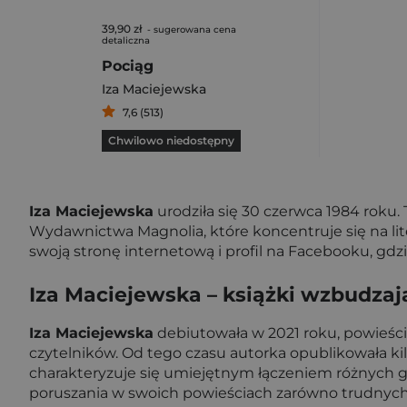
39,90 zł
- sugerowana cena
detaliczna
Pociąg
Iza Maciejewska
7,6 (513)
Chwilowo niedostępny
Iza Maciejewska
urodziła się 30 czerwca 1984 roku. T
Wydawnictwa Magnolia, które koncentruje się na lit
swoją stronę internetową i profil na Facebooku, gdzie
Iza Maciejewska – książki wzbudza
Iza Maciejewska
debiutowała w 2021 roku, powieści
czytelników. Od tego czasu autorka opublikowała kilk
charakteryzuje się umiejętnym łączeniem różnych gat
poruszania w swoich powieściach zarówno trudnych, 