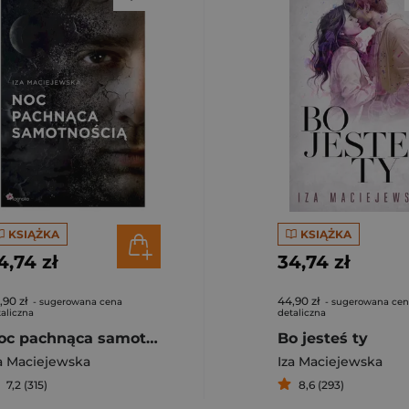
KSIĄŻKA
KSIĄŻKA
4,74 zł
34,74 zł
,90 zł
44,90 zł
- sugerowana cena
- sugerowana ce
aliczna
detaliczna
Noc pachnąca samotnością
Bo jesteś ty
a Maciejewska
Iza Maciejewska
7,2 (315)
8,6 (293)