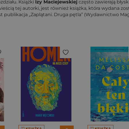
zdziału. Książki
Izy Maciejewskiej
często zawierają błysko
ścią tej autorki, jest również książka, która wydana zos
est publikacja „Zaplątani. Druga pętla” (Wydawnictwo Ma
KSIĄŻKA
KSIĄŻKA