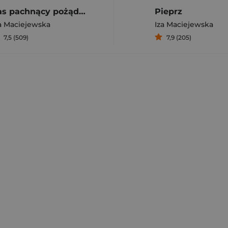
Las pachnący pożądaniem
Pieprz
a Maciejewska
Iza Maciejewska
7,5 (509)
7,9 (205)