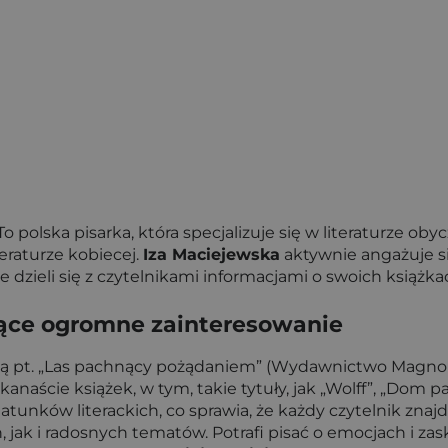
o polska pisarka, która specjalizuje się w literaturze ob
eraturze kobiecej.
Iza Maciejewska
aktywnie angażuje 
 dzieli się z czytelnikami informacjami o swoich książkac
jące ogromne zainteresowanie
ą pt. „Las pachnący pożądaniem” (Wydawnictwo Magnolia)
anaście książek, w tym, takie tytuły, jak „Wolff”, „Dom p
unków literackich, co sprawia, że każdy czytelnik znajdz
jak i radosnych tematów. Potrafi pisać o emocjach i zas