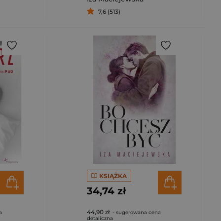
7,6 (513)
KSIĄŻKA
34,74 zł
44,90 zł
a
- sugerowana cena
detaliczna