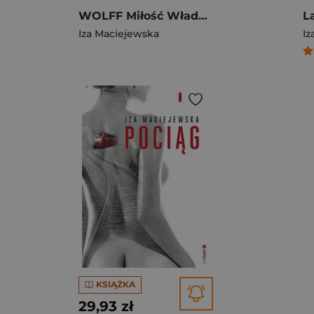
WOLFF Miłość Władza Epilepsja
Iza Maciejewska
Iz
KSIĄŻKA
29,93 zł