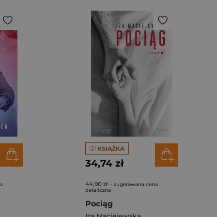
KSIĄŻKA
34,74 zł
44,90 zł
na
- sugerowana cena
detaliczna
Pociąg
Iza Maciejewska