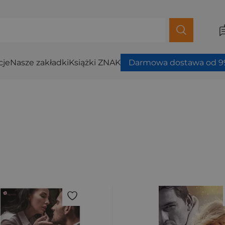
cje
Nasze zakładki
Książki ZNAK
Darmowa dostawa od 99