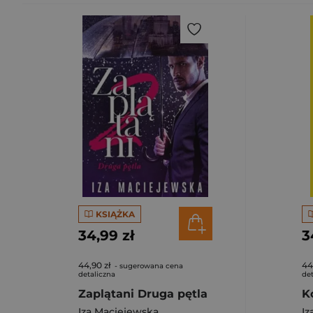
KSIĄŻKA
34,99 zł
3
44,90 zł
44
- sugerowana cena
detaliczna
det
Zaplątani Druga pętla
K
Iza Maciejewska
Iz