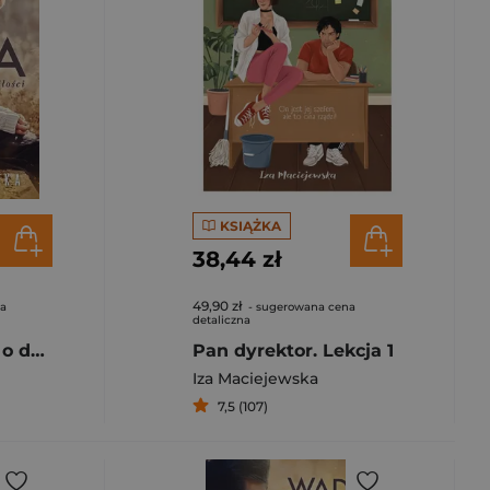
KSIĄŻKA
38,44 zł
49,90 zł
na
- sugerowana cena
detaliczna
Wada. Opowieść o doskonałej miłości
Pan dyrektor. Lekcja 1
Iza Maciejewska
7,5 (107)