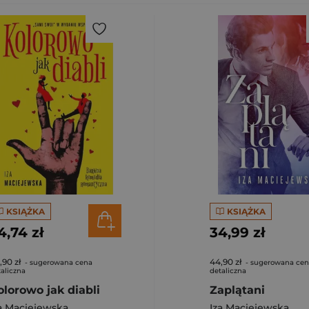
KSIĄŻKA
KSIĄŻKA
4,74 zł
34,99 zł
,90 zł
44,90 zł
- sugerowana cena
- sugerowana ce
aliczna
detaliczna
olorowo jak diabli
Zaplątani
a Maciejewska
Iza Maciejewska