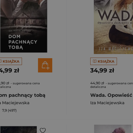
KSIĄŻKA
KSIĄŻKA
4,99 zł
34,99 zł
,90 zł
44,90 zł
- sugerowana cena
- sugerowana ce
aliczna
detaliczna
om pachnący tobą
a Maciejewska
Iza Maciejewska
7,9 (497)