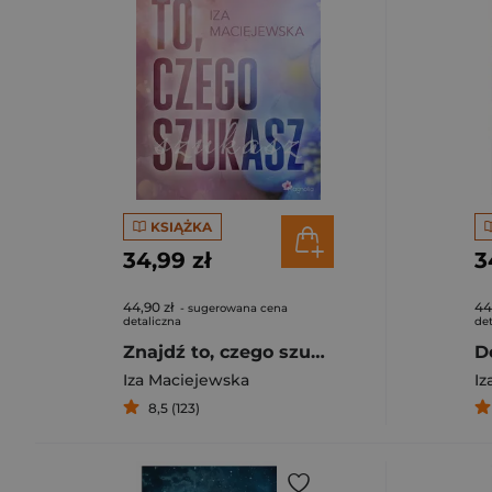
KSIĄŻKA
34,99 zł
3
44,90 zł
44
- sugerowana cena
detaliczna
det
Znajdź to, czego szukasz
D
Iza Maciejewska
Iz
8,5 (123)