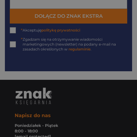
DOŁĄCZ DO ZNAK EKSTRA
*
Akceptuję
politykę prywatności
*
Zgadzam się na otrzymywanie wiadomości
marketingowych (newsletter) na podany
e-mail
na
zasadach określonych w
regulaminie
.
Napisz do nas
Poniedziałek - Piątek
8:00 - 18:00
[email protected]