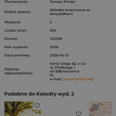
Tłumaczenie:
Tomasz Pindel
Okładka broszurowa ze
Rodzaj oprawy:
skrzydełkami
Wydanie:
2
Liczba stron:
360
Format:
123x195
Rok wydania:
2026
Data premiery:
2026-05-13
Sonia Draga Sp. z o.o
ul. Fitelberga 1
Podmiot
40-588 Katowice
odpowiedzialny:
PL
e-mail:
[email protected]
Podobne do Katedry wyd. 2