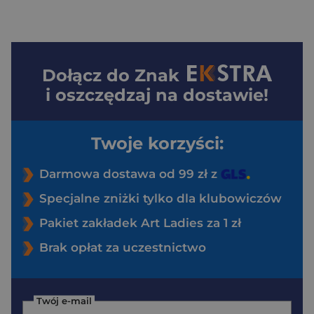
Dołącz do
Znak
i oszczędzaj na dostawie!
Twoje korzyści:
Darmowa dostawa od 99 zł z
Specjalne zniżki tylko dla klubowiczów
Pakiet zakładek Art Ladies za 1 zł
Brak opłat za uczestnictwo
Twój e-mail