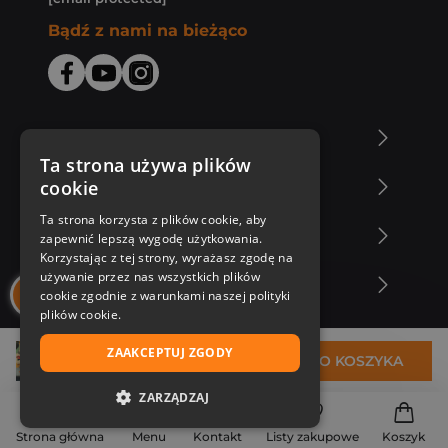
Bądź z nami na bieżąco
O Księgarni Znak
Ta strona używa plików
cookie
Zakupy u nas
Ta strona korzysta z plików cookie, aby
Nasza oferta
zapewnić lepszą wygodę użytkowania.
Korzystając z tej strony, wyrażasz zgodę na
używanie przez nas wszystkich plików
Nasi autorzy
cookie zgodnie z warunkami naszej polityki
plików cookie.
ZAAKCEPTUJ ZGODY
33,24 zł
DO KOSZYKA
ZARZĄDZAJ
NIEZBĘDNE
Strona główna
Menu
Kontakt
Listy zakupowe
Koszyk