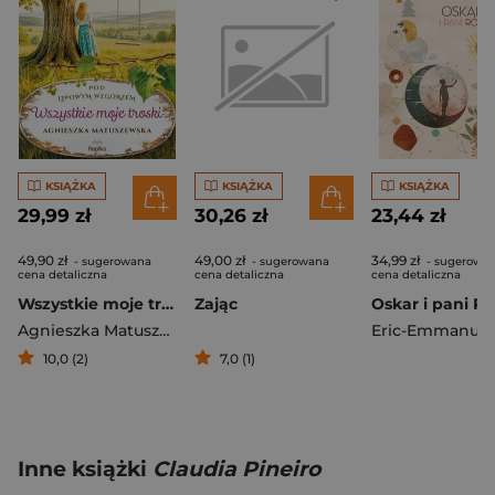
KSIĄŻKA
KSIĄŻKA
KSIĄŻKA
29,99 zł
30,26 zł
23,44 zł
49,90 zł
49,00 zł
34,99 zł
- sugerowana
- sugerowana
- sugerowa
cena detaliczna
cena detaliczna
cena detaliczna
Wszystkie moje troski
Zając
Agnieszka Matuszewska
10,0 (2)
7,0 (1)
Inne książki
Claudia Pineiro