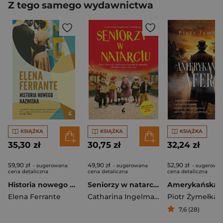
Z tego samego wydawnictwa
KSIĄŻKA
KSIĄŻKA
KSIĄŻKA
35,30 zł
30,75 zł
32,24 zł
59,90 zł
49,90 zł
52,90 zł
- sugerowana
- sugerowana
- sugerowa
cena detaliczna
cena detaliczna
cena detaliczna
Historia nowego nazwiska. Cykl neapolitański. Tom 2 wyd. 2025
Seniorzy w natarciu. Emerycka szajka. Tom 1 wyd. 2026
Amerykańska a
Elena Ferrante
Catharina Ingelman-Sundberg
Piotr Żymełka
7,6 (28)