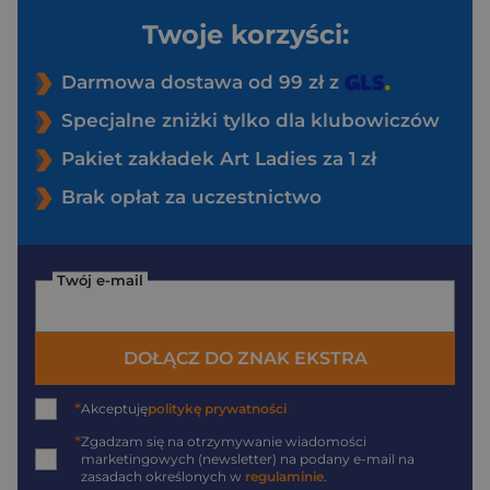
Twoje korzyści:
Darmowa dostawa od 99 zł z
Specjalne zniżki tylko dla klubowiczów
Pakiet zakładek Art Ladies za 1 zł
Brak opłat za uczestnictwo
Twój e-mail
DOŁĄCZ DO ZNAK EKSTRA
*
Akceptuję
politykę prywatności
*
Zgadzam się na otrzymywanie wiadomości
marketingowych (newsletter) na podany
e-mail
na
zasadach określonych w
regulaminie
.