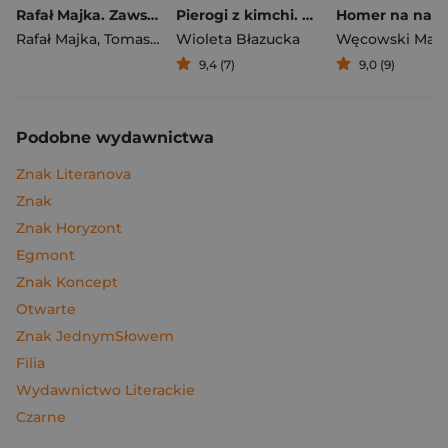
Rafał Majka. Zawsze z przodu. Rozmawia Tomasz Kalemba - książka z autografem
Pierogi z kimchi. Moje ulubione azjatyckie przepisy
Rafał Majka
,
Tomasz Kalemba
Wioleta Błazucka
Węcowski Mar
9,4 (7)
9,0 (9)
Podobne wydawnictwa
Znak Literanova
Znak
Znak Horyzont
Egmont
Znak Koncept
Otwarte
Znak JednymSłowem
Filia
Wydawnictwo Literackie
Czarne