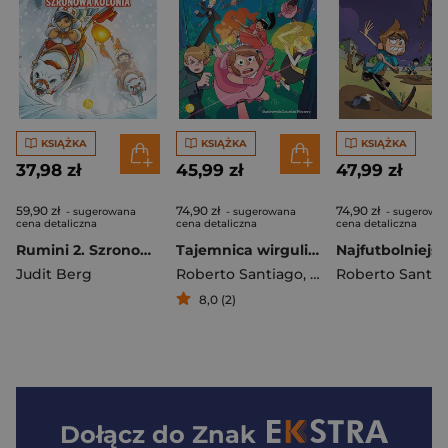
KSIĄŻKA
KSIĄŻKA
KSIĄŻKA
37,98 zł
45,99 zł
47,99 zł
59,90 zł
74,90 zł
74,90 zł
- sugerowana
- sugerowana
- sugerowa
cena detaliczna
cena detaliczna
cena detaliczna
Rumini 2. Szronowa kolonia
Tajemnica wirguliny nieśmiertelności. Zbuntowane Księżniczki
Judit Berg
Roberto Santiago
,
Angela Armero
Roberto Santia
8,0 (2)
Dołącz do
Znak