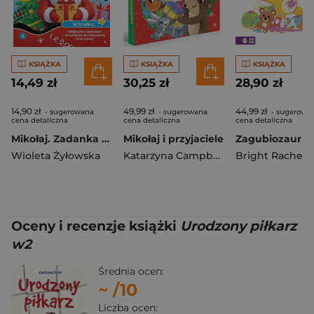
KSIĄŻKA
KSIĄŻKA
KSIĄŻKA
14,49 zł
30,25 zł
28,90 zł
14,90 zł
49,99 zł
44,99 zł
- sugerowana
- sugerowana
- sugerowa
cena detaliczna
cena detaliczna
cena detaliczna
Mikołaj. Zadanka & rzepiki
Mikołaj i przyjaciele
Zagubiozaur
Wioleta Żyłowska
Katarzyna Campbell
Bright Rachel
Oceny i recenzje książki
Urodzony piłkarz
w2
Średnia ocen:
~
/10
Liczba ocen: