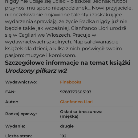
nigdy nie udaje się uciec – o szkole! Jednak futbol
przynosi mu sporo niespodzianek... Nowi przyjaciele,
nieoczekiwanie objawione talenty i zaskakujące
wydarzenia sprawiają, że życie Radka nigdy już nie
będzie takie jak wcześniej. Gianfranco Liori urodził
się w Cagliari we Włoszech. Pracuje w
wydawnictwach szkolnych. Napisał dwanaście
książek dla dzieci, a kilka z nich poświęcił swoim
pasjom: muzyce i komiksom.
Szczegółowe informacje na temat książki
Urodzony piłkarz w2
Wydawnictwo:
Finebooks
EAN:
9788373505193
Autor:
Gianfranco Liori
Okładka broszurowa
Rodzaj oprawy:
(miękka)
Wydanie:
drugie
Liczba stron:
192