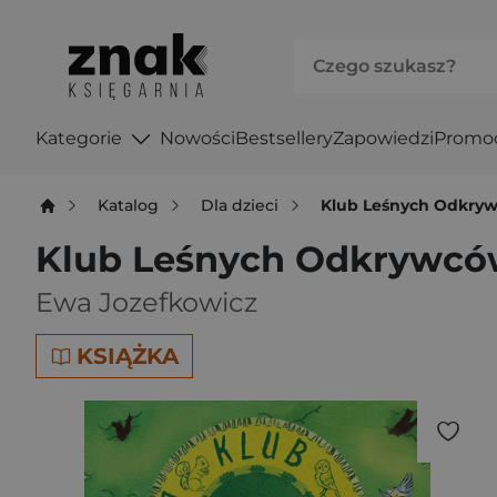
Kategorie
Nowości
Bestsellery
Zapowiedzi
Promo
Katalog
Dla dzieci
Klub Leśnych Odkryw
Klub Leśnych Odkrywcó
Ewa Jozefkowicz
KSIĄŻKA