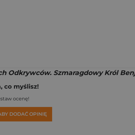
ch Odkrywców. Szmaragdowy Król Ben
 co myślisz!
ostaw ocenę!
 ABY DODAĆ OPINIĘ