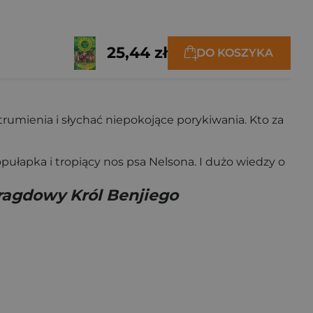
25,44 zł
DO KOSZYKA
trumienia i słychać niepokojące porykiwania. Kto za
pułapka i tropiący nos psa Nelsona. I dużo wiedzy o
agdowy Król Benjiego