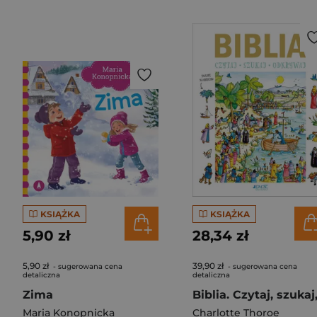
KSIĄŻKA
KSIĄŻKA
5,90 zł
28,34 zł
5,90 zł
39,90 zł
- sugerowana cena
- sugerowana cena
detaliczna
detaliczna
Zima
Maria Konopnicka
Charlotte Thoroe