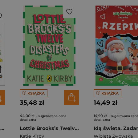
KSIĄŻKA
KSIĄŻKA
35,48 zł
14,49 zł
44,00 zł
14,90 zł
- sugerowana cena
- sugerowana cen
detaliczna
detaliczna
Biblia. Czytaj, szukaj, odkrywaj
Lottie Brooks’s Twelve Disasters of Christmas
Katie Kirby
Wioleta Żyłowska