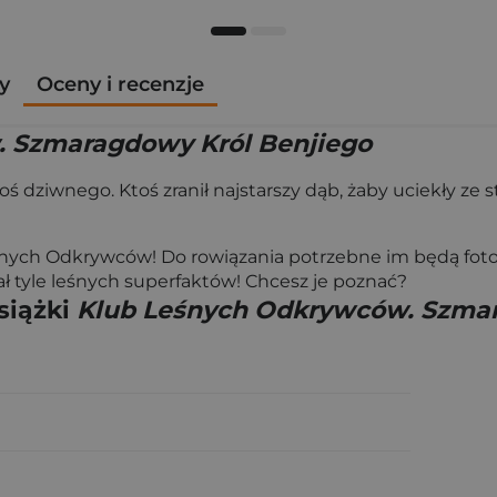
y
Oceny i recenzje
 Szmaragdowy Król Benjiego
 dziwnego. Ktoś zranił najstarszy dąb, żaby uciekły ze s
eśnych Odkrywców! Do rowiązania potrzebne im będą foto
ał tyle leśnych superfaktów! Chcesz je poznać?
siążki
Klub Leśnych Odkrywców. Szmar