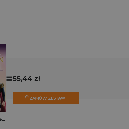
=
55,44 zł
ZAMÓW ZESTAW
K-popowe łowczynie demonów. Mój golden journal. Oficjalny dziennik