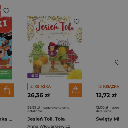
KSIĄŻKA
KSIĄŻKA
26,36 zł
12,72 zł
39,99 zł
12,00 zł
a
- sugerowana cena
- sugerowan
detaliczna
detaliczna
Idą święta. Zadanka & rzepiki
Jesień Toli. Tola
Święty Mikoł
Anna Włodarkiewicz