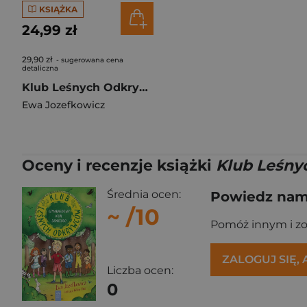
KSIĄŻKA
24,99 zł
29,90 zł
- sugerowana cena
detaliczna
Klub Leśnych Odkrywców Tajemna Sieć Shyli
Ewa Jozefkowicz
Oceny i recenzje książki
Klub Leśny
Średnia ocen:
Powiedz nam,
~
/10
Pomóż innym i z
ZALOGUJ SIĘ,
Liczba ocen:
0