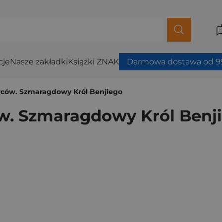
cje
Nasze zakładki
Książki ZNAK
Darmowa dostawa od 99
ców. Szmaragdowy Król Benjiego
w. Szmaragdowy Król Benj