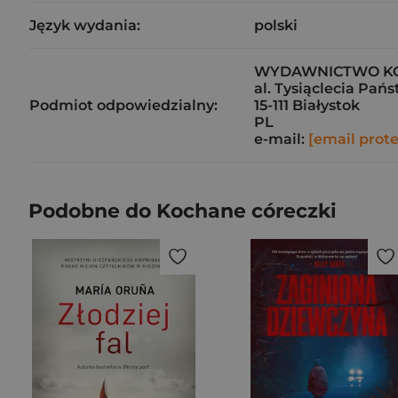
Język wydania:
polski
WYDAWNICTWO KOBI
al. Tysiąclecia Pań
Podmiot odpowiedzialny:
15-111 Białystok
PL
e-mail:
[email prot
Podobne do Kochane córeczki