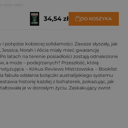
34,54 zł
DO KOSZYKA
 potędze kobiecej solidarności. Zawsze słyszały, jak
essica, Norah i Alicia miały mieć gwarancję
o latach na terenie posiadłości zostają odnalezione
ów, a może – podejrzanych? Przeszłość, którą
tyzująca. – Kirkus Reviews Mistrzowska. – Booklist
a fabuła odsłania bolączki australijskiego systemu
stawia historię każdej z bohaterek, pokazując, jak
ztałtowała je w dorosłym życiu. Zaskakujący zwrot