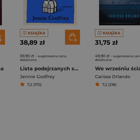
KSIĄŻKA
KSIĄŻKA
38,89 zł
31,75 zł
59,90 zł
49,90 zł
- sugerowana cena
- sugerowana cen
detaliczna
detaliczna
na
Lista podejrzanych spraw
Jennie Godfrey
Carissa Orlando
7,2 (170)
7,2 (218)