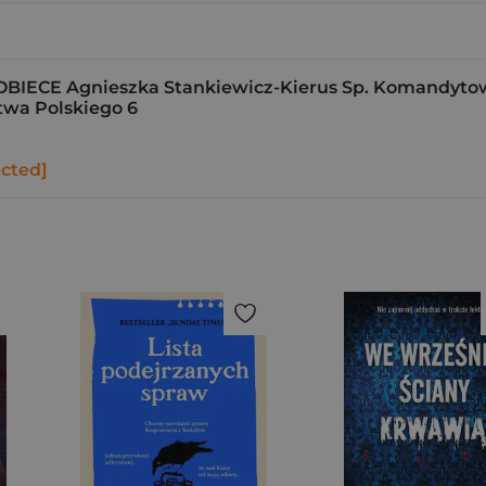
ECE Agnieszka Stankiewicz-Kierus Sp. Komandyto
stwa Polskiego 6
ected]