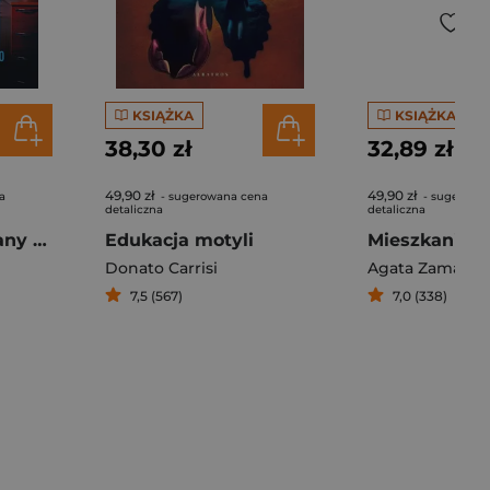
KSIĄŻKA
KSIĄŻKA
38,30 zł
32,89 zł
49,90 zł
49,90 zł
a
- sugerowana cena
- sugerowa
detaliczna
detaliczna
We wrześniu ściany krwawią
Edukacja motyli
Donato Carrisi
Agata Zamarsk
7,5 (567)
7,0 (338)