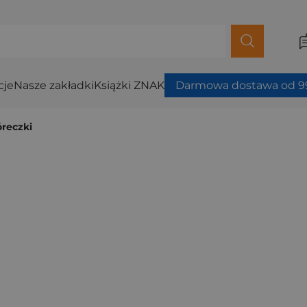
cje
Nasze zakładki
Książki ZNAK
Darmowa dostawa od 99
reczki