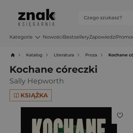
Kategorie
Nowości
Bestsellery
Zapowiedzi
Promo
Katalog
Literatura
Proza
Kochane có
Kochane córeczki
Sally Hepworth
KSIĄŻKA