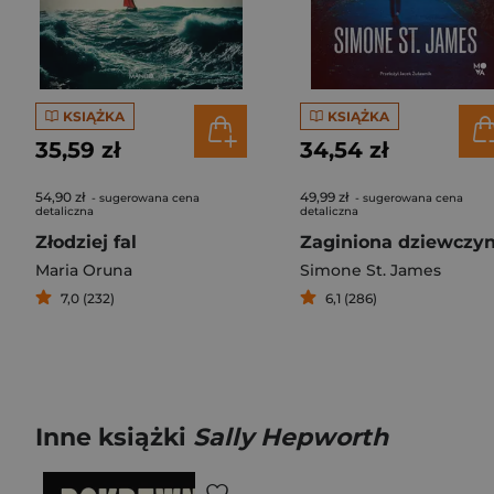
KSIĄŻKA
KSIĄŻKA
35,59 zł
34,54 zł
54,90 zł
49,99 zł
- sugerowana cena
- sugerowana cena
detaliczna
detaliczna
Złodziej fal
Zaginiona dziewczy
Maria Oruna
Simone St. James
7,0 (232)
6,1 (286)
Inne książki
Sally Hepworth