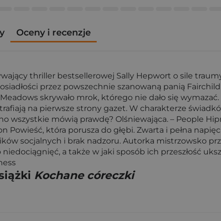
y
Oceny i recenzje
cy thriller bestsellerowej Sally Hepwort o sile traumy i
iadłości przez powszechnie szanowaną panią Fairchild, J
 Meadows skrywało mrok, którego nie dało się wymazać. P
ry trafiają na pierwsze strony gazet. W charakterze świadk
o wszystkie mówią prawdę? Olśniewająca. – People Hipno
n Powieść, która porusza do głębi. Zwarta i pełna napięci
ików socjalnych i brak nadzoru. Autorka mistrzowsko prze
 niedociągnięć, a także w jaki sposób ich przeszłość uks
eness
siążki
Kochane córeczki