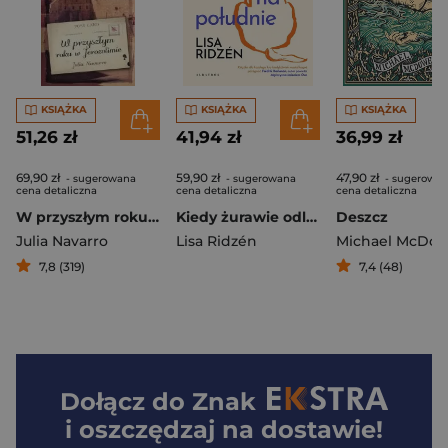
KSIĄŻKA
KSIĄŻKA
KSIĄŻKA
51,26 zł
41,94 zł
36,99 zł
69,90 zł
59,90 zł
47,90 zł
- sugerowana
- sugerowana
- sugerowa
cena detaliczna
cena detaliczna
cena detaliczna
W przyszłym roku w Jerozolimie
Kiedy żurawie odlatują na południe
Deszcz
Julia Navarro
Lisa Ridzén
Michael McDow
7,8 (319)
7,4 (48)
Dołącz do
Znak
i oszczędzaj na dostawie!