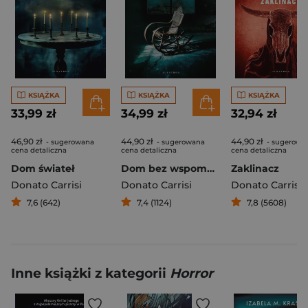
KSIĄŻKA
KSIĄŻKA
KSIĄŻKA
33,99 zł
34,99 zł
32,94 zł
46,90 zł
44,90 zł
44,90 zł
- sugerowana
- sugerowana
- sugerowa
cena detaliczna
cena detaliczna
cena detaliczna
Dom świateł
Dom bez wspomnień
Zaklinacz
Donato Carrisi
Donato Carrisi
Donato Carrisi
7,6 (642)
7,4 (1124)
7,8 (5608)
Inne książki z kategorii
Horror