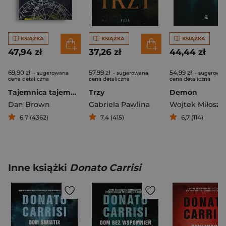
KSIĄŻKA
KSIĄŻKA
KSIĄŻKA
47,94 zł
37,26 zł
44,44 zł
69,90 zł
57,99 zł
54,99 zł
- sugerowana
- sugerowana
- sugerowa
cena detaliczna
cena detaliczna
cena detaliczna
Tajemnica tajemnic
Trzy
Demon
Dan Brown
Gabriela Pawlina
Wojtek Miłosze
6,7 (4362)
7,4 (415)
6,7 (114)
Inne książki
Donato Carrisi