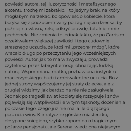
powieści autora, tej iluzoryczności i metafizycznego
akcentu trochę mi zabrakło. I to jedyny brak, na który
mogłabym narzekać, bo opowieść o kobiecie, która
boryka się z poczuciem winy po zaginięciu dziecka, by
później na własną rękę odkryć prawdę, totalnie mnie
pochłonęła. Nie zmienia to jednak faktu, że po Carrisim
oczekiwałam większej zawiłości i tego cudownie
strasznego uczucia, że ktoś mi „przeorał mózg”, które
wracało długo po przeczytaniu jego wcześniejszych
powieści. Autor, jak to ma w zwyczaju, prowadzi
czytelnika przez labirynt emocji, obnażając ludzką
naturę. Wspomniana matka, pozbawiona instynktu
macierzyńskiego, budzi ambiwalentne uczucia. Bo z
jednej strony współczujemy jej straty dziecka, ale z
drugiej widzimy, jak bardzo na nie nie zasługiwała.
Jednak po tragedii świat kobiety się rozsypuje i znów
pojawiają się wątpliwości ile w tym tęsknoty, docenienia
po czasie tego, czego już nie ma, a ile drążącego
poczucia winy. Klimatyczne górskie miasteczko,
obsypane śniegiem, szybko zapomina o tragicznym
pożarze pensjonatu, ale Serena, wiedziona niejasnymi