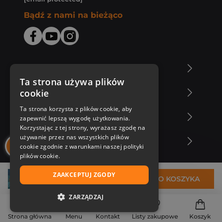
Bądź z nami na bieżąco
O Księgarni Znak
Ta strona używa plików
cookie
Zakupy u nas
Ta strona korzysta z plików cookie, aby
Nasza oferta
zapewnić lepszą wygodę użytkowania.
Korzystając z tej strony, wyrażasz zgodę na
używanie przez nas wszystkich plików
Nasi autorzy
cookie zgodnie z warunkami naszej polityki
plików cookie.
ZAAKCEPTUJ ZGODY
37,99 zł
DO KOSZYKA
ZARZĄDZAJ
NIEZBĘDNE
Strona główna
Menu
Kontakt
Listy zakupowe
Koszyk