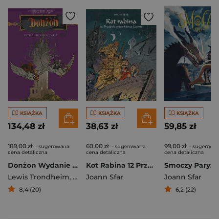
KSIĄŻKA
KSIĄŻKA
KSIĄŻKA
134,48 zł
38,63 zł
59,85 zł
189,00 zł
60,00 zł
99,00 zł
- sugerowana
- sugerowana
- sugerowa
cena detaliczna
cena detaliczna
cena detaliczna
Donżon Wydanie zbiorcze 7
Kot Rabina 12 Przejście przez Morze Czarne
Smoczy Paryż
Lewis Trondheim
,
Joann Sfar
Joann Sfar
Joann Sfar
8,4 (20)
6,2 (22)