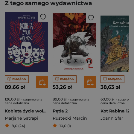
Z tego samego wydawnictwa
KSIĄŻKA
KSIĄŻKA
KSIĄŻKA
89,66 zł
53,26 zł
38,63 zł
126,00 zł
89,00 zł
60,00 zł
- sugerowana
- sugerowana
- sugerowa
cena detaliczna
cena detaliczna
cena detaliczna
Kobieta życie wolność
Pętla 2
Marjane Satrapi
Rustecki Marcin
Joann Sfar
8,0 (24)
10,0 (1)