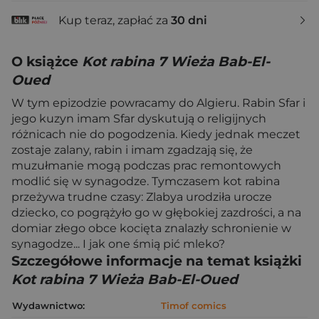
Kup teraz, zapłać za
30 dni
O książce
Kot rabina 7 Wieża Bab-El-
Oued
W tym epizodzie powracamy do Algieru. Rabin Sfar i
jego kuzyn imam Sfar dyskutują o religijnych
różnicach nie do pogodzenia. Kiedy jednak meczet
zostaje zalany, rabin i imam zgadzają się, że
muzułmanie mogą podczas prac remontowych
modlić się w synagodze. Tymczasem kot rabina
przeżywa trudne czasy: Zlabya urodziła urocze
dziecko, co pogrążyło go w głębokiej zazdrości, a na
domiar złego obce kocięta znalazły schronienie w
synagodze... I jak one śmią pić mleko?
Szczegółowe informacje na temat książki
Kot rabina 7 Wieża Bab-El-Oued
Wydawnictwo:
Timof comics