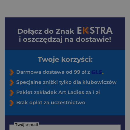
Dołącz do
Znak
i oszczędzaj na dostawie!
Twoje korzyści:
Darmowa dostawa od 99 zł z
Specjalne zniżki tylko dla klubowiczów
Pakiet zakładek Art Ladies za 1 zł
Brak opłat za uczestnictwo
Twój e-mail