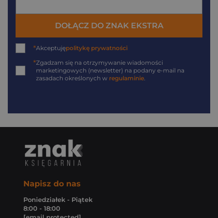
DOŁĄCZ DO ZNAK EKSTRA
*
Akceptuję
politykę prywatności
*
Zgadzam się na otrzymywanie wiadomości
marketingowych (newsletter) na podany
e-mail
na
zasadach określonych w
regulaminie
.
Napisz do nas
Poniedziałek - Piątek
8:00 - 18:00
[email protected]