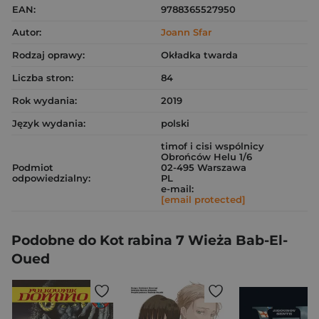
EAN:
9788365527950
Autor:
Joann Sfar
Rodzaj oprawy:
Okładka twarda
Liczba stron:
84
Rok wydania:
2019
Język wydania:
polski
timof i cisi wspólnicy
Obrońców Helu 1/6
Podmiot
02-495 Warszawa
odpowiedzialny:
PL
e-mail:
[email protected]
Podobne do Kot rabina 7 Wieża Bab-El-
Oued