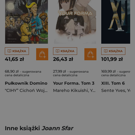
KSIĄŻKA
KSIĄŻKA
KSIĄŻKA
41,65 zł
26,43 zł
101,99 zł
68,90 zł
27,99 zł
169,99 zł
- sugerowana
- sugerowana
- sugerowa
cena detaliczna
cena detaliczna
cena detaliczna
Pułkownik Domino
Your Forma. Tom 3
XIII. Tom 6
"CIHY” Cichoń Wojciech
Mareho Kikuishi
,
Grzenda Artur
,
Yoshinori Kisaragi
Sente Yves
,
Youri J
Inne książki
Joann Sfar