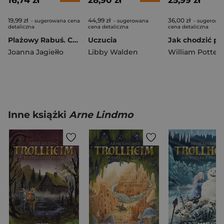
16,74 zł
28,90 zł
25,99 zł
19,99 zł
44,99 zł
36,00 zł
- sugerowana cena
- sugerowana
- sugerowa
detaliczna
cena detaliczna
cena detaliczna
Plażowy Rabuś. Czytam sobie. Poziom 3
Uczucia
Joanna Jagiełło
Libby Walden
William Potter
Inne książki
Arne Lindmo