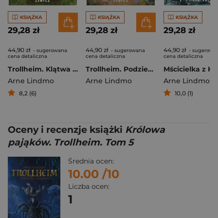
KSIĄŻKA
KSIĄŻKA
KSIĄŻKA
29,28 zł
29,28 zł
29,28 zł
44,90 zł
44,90 zł
44,90 zł
- sugerowana
- sugerowana
- sugerowa
cena detaliczna
cena detaliczna
cena detaliczna
Trollheim. Klątwa Lasu Trolli
Trollheim. Podziemna misja
Arne Lindmo
Arne Lindmo
Arne Lindmo
8,2 (6)
10,0 (1)
Oceny i recenzje książki
Królowa
pająków. Trollheim. Tom 5
Średnia ocen:
10.00
/10
Liczba ocen:
1