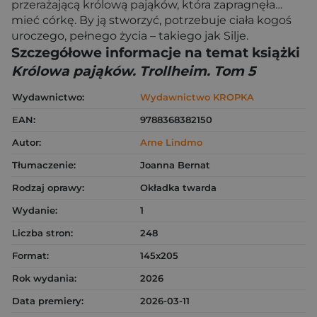
przerażającą królową pająków, która zapragnęła…
mieć córkę. By ją stworzyć, potrzebuje ciała kogoś
uroczego, pełnego życia – takiego jak Silje.
Szczegółowe informacje na temat książki
Królowa pająków. Trollheim. Tom 5
Wydawnictwo:
Wydawnictwo KROPKA
EAN:
9788368382150
Autor:
Arne Lindmo
Tłumaczenie:
Joanna Bernat
Rodzaj oprawy:
Okładka twarda
Wydanie:
1
Liczba stron:
248
Format:
145x205
Rok wydania:
2026
Data premiery:
2026-03-11