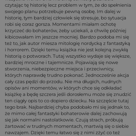
czytając tę historię lecz problem w tym, że do spełnienia
swojego planu potrzebuje pewną osobę. Im dalej w
historię, tym bardziej człowiek się stresuje, bo sytuacja
robi się coraz gorsza. Momentami miałam ochotę
krzyczeć do bohaterów, żeby uciekali, a chwilę później
kibicowałam im jeszcze mocniej. Bardzo podoba mi się
też to, jak autor miesza mitologię nordycką z fantastyką
i horrorem. Dzięki temu książka nie jest kolejną zwykłą
historią o potworach. Tutaj wszystko wydaje się większe,
bardziej mroczne i tajemnicze. Pojawiają się nowe
stworzenia, niebezpieczne miejsca i przeciwnicy,
których naprawdę trudno pokonać. Jednocześnie akcja
cały czas pędzi do przodu. Nie ma długich, nudnych
opisów ani momentów, w których chce się odkładać
książkę a będę szczera jeśli dorosłemu może się znudzić
ten ciągły opis to co dopiero dziecku. Na szczęście tutaj
tego brak. Najbardziej chyba podobało mi się jednak to,
że mimo całej fantastyki bohaterowie dalej zachowują
się jak normalni nastolatkowie. Czują strach, próbują
żartować w trudnych momentach, martwią się o siebie
nawzajem. Dzięki temu łatwo się z nimi zżyć co też