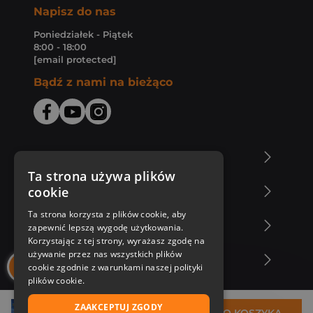
Napisz do nas
Poniedziałek - Piątek
8:00 - 18:00
[email protected]
Bądź z nami na bieżąco
O Księgarni Znak
Ta strona używa plików
cookie
Zakupy u nas
Ta strona korzysta z plików cookie, aby
Nasza oferta
zapewnić lepszą wygodę użytkowania.
Korzystając z tej strony, wyrażasz zgodę na
używanie przez nas wszystkich plików
Nasi autorzy
cookie zgodnie z warunkami naszej polityki
plików cookie.
ZAAKCEPTUJ ZGODY
29,28 zł