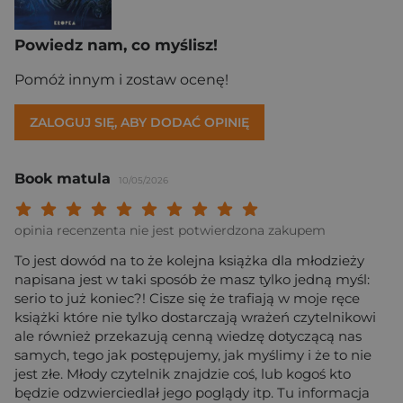
Powiedz nam, co myślisz!
Pomóż innym i zostaw ocenę!
ZALOGUJ SIĘ, ABY DODAĆ OPINIĘ
Book matula
10/05/2026
Twoja ocena: Beznadziejna 1/10"
Twoja ocena: Bardzo słaba 2/10"
Twoja ocena: Słaba 3/10"
Twoja ocena: Może być 4/10"
Twoja ocena: Przeciętna 5/10"
Twoja ocena: Dobra 6/10"
Twoja ocena: Bardzo dobra 7/10"
Twoja ocena: Rewelacyjna 8/10
Twoja ocena: Wybitna 9/10
Twoja ocena: Arcydzieło
opinia recenzenta nie jest potwierdzona zakupem
To jest dowód na to że kolejna książka dla młodzieży
napisana jest w taki sposób że masz tylko jedną myśl:
serio to już koniec?! Cisze się że trafiają w moje ręce
książki które nie tylko dostarczają wrażeń czytelnikowi
ale również przekazują cenną wiedzę dotyczącą nas
samych, tego jak postępujemy, jak myślimy i że to nie
jest złe. Młody czytelnik znajdzie coś, lub kogoś kto
będzie odzwierciedlał jego poglądy itp. Tu informacja