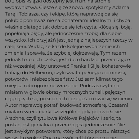
bo z opis książki dostępny jest m.in. na stronie
wydawnictwa. Ciesze się że znowu spotykamy Adama,
Tarę i Tobiasza, czyli ekipę, którą naprawdę da się
polubić ponieważ nie są bohaterami idealnymi i chyba
właśnie dlatego tak dobrze się ich czyta. Kłócą się, boją,
popełniają błędy, ale jednocześnie zrobią dla siebie
wszystko. Ich przyjaźń jest jedną z najlepszych rzeczy w
całej serii. Widać, że każde kolejne wydarzenie ich
zmienia i sprawia, że szybciej dojrzewają. Tym razem
jednak to, co ich czeka, jest dużo bardziej przerażające
niż wcześniej. Aby uratować Franka i Silje, bohaterowie
trafiają do Helheimu, czyli świata pełnego ciemności,
potworów i niebezpieczeństw. Już sam klimat tego
miejsca robi ogromne wrażenie. Podczas czytania
miałam w głowie obrazy mrocznych tuneli, pajęczyn
ciągnących się po ścianach i czegoś, co czai się w cieniu.
Autor naprawdę potrafi budować atmosferę. Czasami
miałam wręcz ciarki, szczególnie gdy pojawiała się
Arachne, czyli tytułowa Królowa Pająków. I serio, ta
postać jest genialna i przerażająca jednocześnie. Nie
jest zwykłym potworem, który chce po prostu niszczyć
wszystko wokół. Ona ma swój cel który poznacie