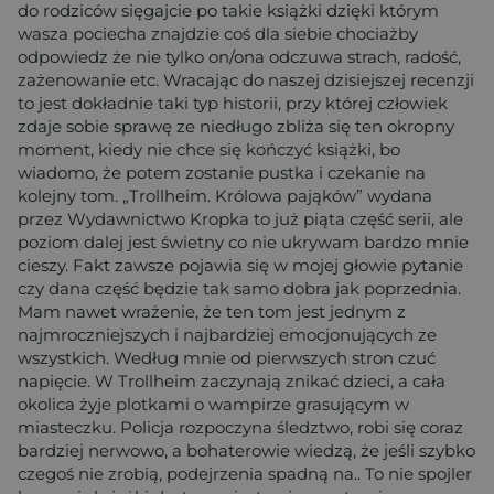
do rodziców sięgajcie po takie książki dzięki którym
wasza pociecha znajdzie coś dla siebie chociażby
odpowiedz że nie tylko on/ona odczuwa strach, radość,
zażenowanie etc. Wracając do naszej dzisiejszej recenzji
to jest dokładnie taki typ historii, przy której człowiek
zdaje sobie sprawę ze niedługo zbliża się ten okropny
moment, kiedy nie chce się kończyć książki, bo
wiadomo, że potem zostanie pustka i czekanie na
kolejny tom. „Trollheim. Królowa pająków” wydana
przez Wydawnictwo Kropka to już piąta część serii, ale
poziom dalej jest świetny co nie ukrywam bardzo mnie
cieszy. Fakt zawsze pojawia się w mojej głowie pytanie
czy dana część będzie tak samo dobra jak poprzednia.
Mam nawet wrażenie, że ten tom jest jednym z
najmroczniejszych i najbardziej emocjonujących ze
wszystkich. Według mnie od pierwszych stron czuć
napięcie. W Trollheim zaczynają znikać dzieci, a cała
okolica żyje plotkami o wampirze grasującym w
miasteczku. Policja rozpoczyna śledztwo, robi się coraz
bardziej nerwowo, a bohaterowie wiedzą, że jeśli szybko
czegoś nie zrobią, podejrzenia spadną na.. To nie spojler