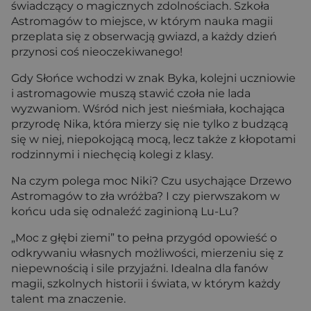
świadczący o magicznych zdolnościach. Szkoła
Astromagów to miejsce, w którym nauka magii
przeplata się z obserwacją gwiazd, a każdy dzień
przynosi coś nieoczekiwanego!
Gdy Słońce wchodzi w znak Byka, kolejni uczniowie
i astromagowie muszą stawić czoła nie lada
wyzwaniom. Wśród nich jest nieśmiała, kochająca
przyrodę Nika, która mierzy się nie tylko z budzącą
się w niej, niepokojącą mocą, lecz także z kłopotami
rodzinnymi i niechęcią kolegi z klasy.
Na czym polega moc Niki? Czu usychające Drzewo
Astromagów to zła wróżba? I czy pierwszakom w
końcu uda się odnaleźć zaginioną Lu-Lu?
„Moc z głębi ziemi” to pełna przygód opowieść o
odkrywaniu własnych możliwości, mierzeniu się z
niepewnością i sile przyjaźni. Idealna dla fanów
magii, szkolnych historii i świata, w którym każdy
talent ma znaczenie.