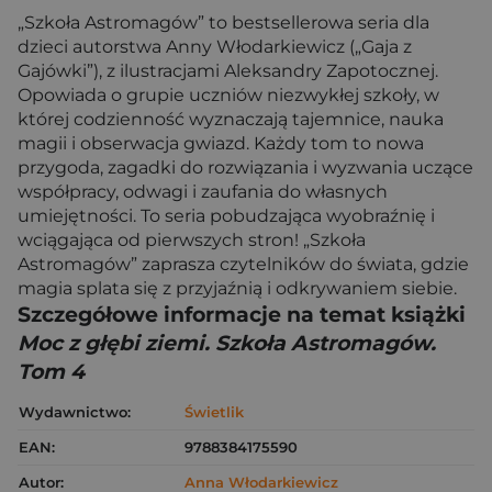
„Szkoła Astromagów” to bestsellerowa seria dla
dzieci autorstwa Anny Włodarkiewicz („Gaja z
Gajówki”), z ilustracjami Aleksandry Zapotocznej.
Opowiada o grupie uczniów niezwykłej szkoły, w
której codzienność wyznaczają tajemnice, nauka
magii i obserwacja gwiazd. Każdy tom to nowa
przygoda, zagadki do rozwiązania i wyzwania uczące
współpracy, odwagi i zaufania do własnych
umiejętności. To seria pobudzająca wyobraźnię i
wciągająca od pierwszych stron! „Szkoła
Astromagów” zaprasza czytelników do świata, gdzie
magia splata się z przyjaźnią i odkrywaniem siebie.
Szczegółowe informacje na temat książki
Moc z głębi ziemi. Szkoła Astromagów.
Tom 4
Wydawnictwo:
Świetlik
EAN:
9788384175590
Autor:
Anna Włodarkiewicz