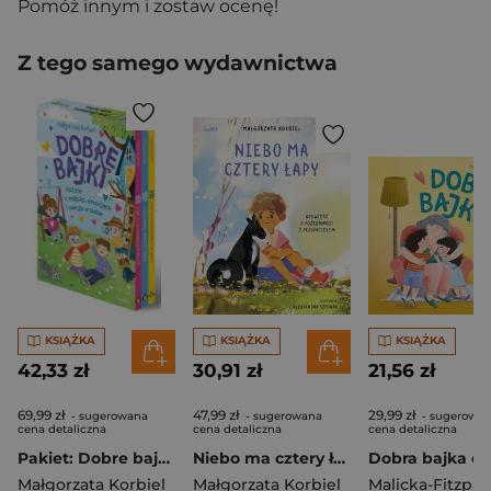
Pomóż innym i zostaw ocenę!
Z tego samego wydawnictwa
KSIĄŻKA
KSIĄŻKA
KSIĄŻKA
42,33 zł
30,91 zł
21,56 zł
69,99 zł
47,99 zł
29,99 zł
- sugerowana
- sugerowana
- sugerowa
cena detaliczna
cena detaliczna
cena detaliczna
Pakiet: Dobre bajki o tym, że najważniejsza jest miłość, Dobre bajki o tym, że wszystkie emocje są w
Niebo ma cztery łapy. Opowieść o pożegnaniu z przyjacielem
Małgorzata Korbiel
Małgorzata Korbiel