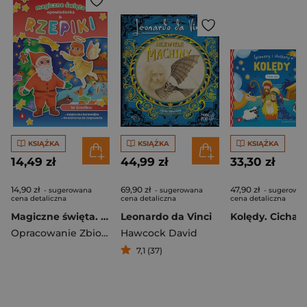
KSIĄŻKA
KSIĄŻKA
KSIĄŻKA
14,49 zł
44,99 zł
33,30 zł
14,90 zł
69,90 zł
47,90 zł
- sugerowana
- sugerowana
- sugerowa
cena detaliczna
cena detaliczna
cena detaliczna
Magiczne święta. Opowiadanka & rzepiki
Leonardo da Vinci
Opracowanie Zbiorowe
Hawcock David
7,1 (37)