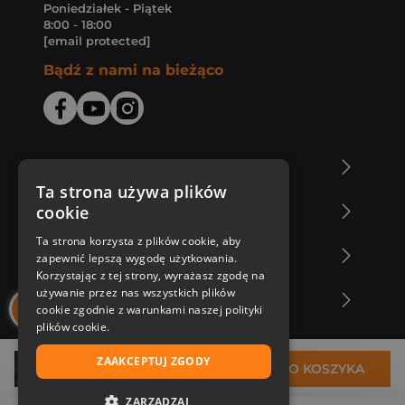
Poniedziałek - Piątek
8:00 - 18:00
[email protected]
Bądź z nami na bieżąco
O Księgarni Znak
Ta strona używa plików
cookie
Zakupy u nas
Ta strona korzysta z plików cookie, aby
Nasza oferta
zapewnić lepszą wygodę użytkowania.
Korzystając z tej strony, wyrażasz zgodę na
używanie przez nas wszystkich plików
Nasi autorzy
cookie zgodnie z warunkami naszej polityki
plików cookie.
ZAAKCEPTUJ ZGODY
26,76 zł
DO KOSZYKA
ZARZĄDZAJ