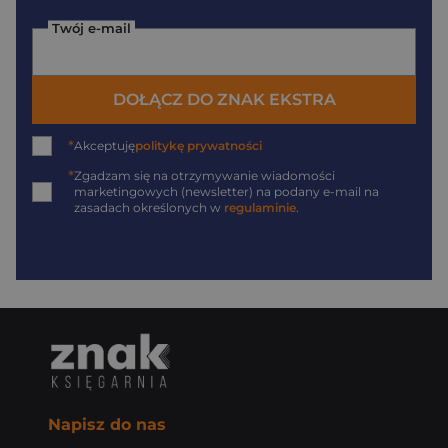
Twój e-mail
DOŁĄCZ DO ZNAK EKSTRA
*
Akceptuję
politykę prywatności
*
Zgadzam się na otrzymywanie wiadomości
marketingowych (newsletter) na podany
e-mail
na
zasadach określonych w
regulaminie
.
Napisz do nas