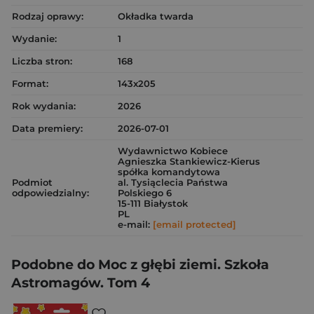
Rodzaj oprawy:
Okładka twarda
Wydanie:
1
Liczba stron:
168
Format:
143x205
Rok wydania:
2026
Data premiery:
2026-07-01
Wydawnictwo Kobiece
Agnieszka Stankiewicz-Kierus
spółka komandytowa
Podmiot
al. Tysiąclecia Państwa
odpowiedzialny:
Polskiego 6
15-111 Białystok
PL
e-mail:
[email protected]
Podobne do Moc z głębi ziemi. Szkoła
Astromagów. Tom 4