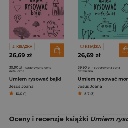
KSIĄŻKA
KSIĄŻKA
26,69 zł
26,69 zł
39,90 zł
39,90 zł
- sugerowana cena
- sugerowana cena
detaliczna
detaliczna
Umiem rysować bajki
Jesus Joana
Jesus Joana
10,0 (1)
8,7 (3)
Oceny i recenzje książki
Umiem ryso