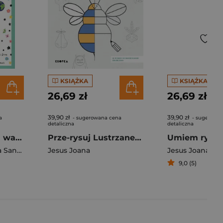
KSIĄŻKA
KSIĄŻKA
26,69 zł
26,69 zł
39,90 zł
39,90 zł
a
- sugerowana cena
- sugerowa
detaliczna
detaliczna
Książeczka pełna ważnych słów
Prze-rysuj Lustrzane rysowanie dla najmłodszych
andecka
Jesus Joana
Jesus Joana
9,0 (5)