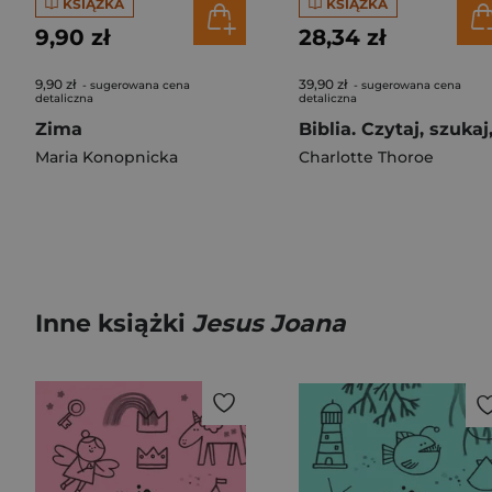
KSIĄŻKA
KSIĄŻKA
9,90 zł
28,34 zł
9,90 zł
39,90 zł
- sugerowana cena
- sugerowana cena
detaliczna
detaliczna
Zima
Maria Konopnicka
Charlotte Thoroe
Inne książki
Jesus Joana