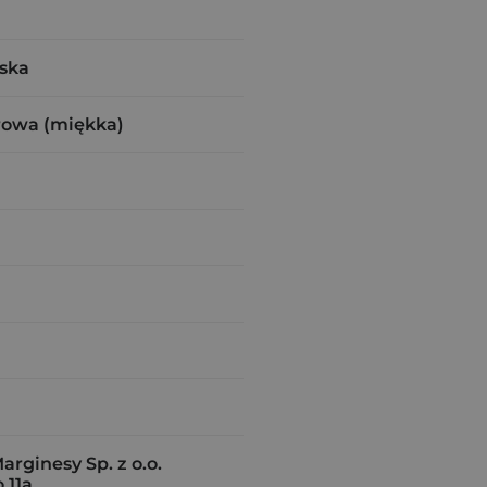
ska
rowa (miękka)
ginesy Sp. z o.o.
 11a