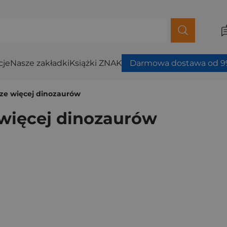
cje
Nasze zakładki
Książki ZNAK
Darmowa dostawa od 99
ze więcej dinozaurów
więcej dinozaurów