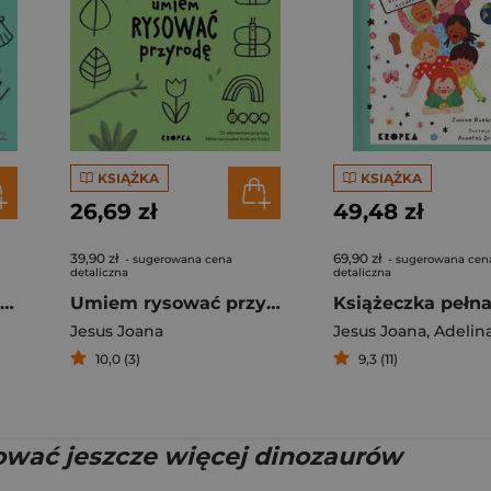
KSIĄŻKA
KSIĄŻKA
26,69 zł
49,48 zł
39,90 zł
69,90 zł
- sugerowana cena
- sugerowana cen
detaliczna
detaliczna
Umiem rysować morski świat
Umiem rysować przyrodę
Jesus Joana
Jesus Joana
,
Adelina S
10,0 (3)
9,3 (11)
wać jeszcze więcej dinozaurów