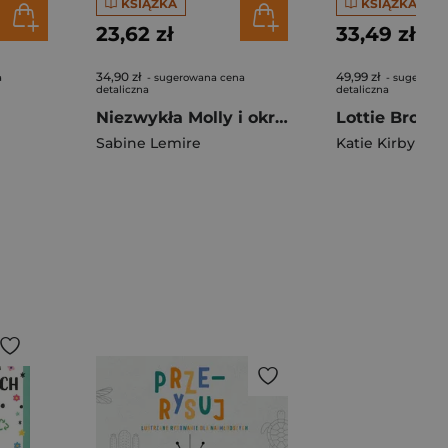
KSIĄŻKA
KSIĄŻKA
23,62 zł
33,49 zł
34,90 zł
49,99 zł
a
- sugerowana cena
- sugerowa
detaliczna
detaliczna
Niezwykła Molly i okropny bobas
Sabine Lemire
Katie Kirby