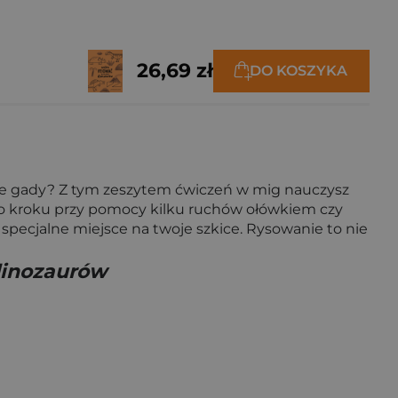
26,69 zł
DO KOSZYKA
czne gady? Z tym zeszytem ćwiczeń w mig nauczysz
k po kroku przy pomocy kilku ruchów ołówkiem czy
pecjalne miejsce na twoje szkice. Rysowanie to nie
dinozaurów