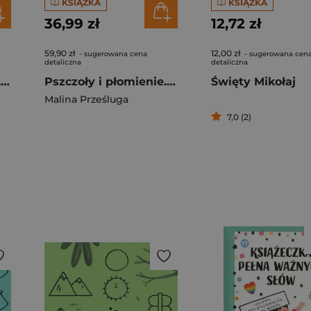
KSIĄŻKA
KSIĄŻKA
36,99 zł
12,72 zł
59,90 zł
12,00 zł
- sugerowana cena
- sugerowana cen
detaliczna
detaliczna
Biblia. Czytaj, szukaj, odkrywaj
Pszczoły i płomienie. Animarium. Tom 2
Święty Mikołaj
Malina Prześluga
7,0 (2)