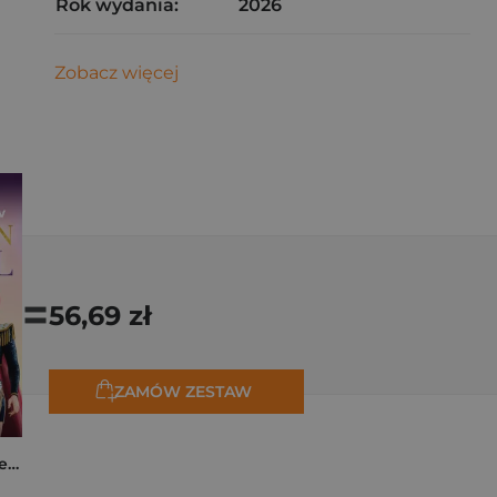
Rok wydania:
2026
Zobacz więcej
=
56,69 zł
ZAMÓW ZESTAW
K-popowe łowczynie demonów. Mój golden journal. Oficjalny dziennik