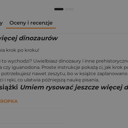
y
Oceny i recenzje
ięcej dinozaurów
a krok po kroku!
ci to wychodzi? Uwielbiasz dinozaury i inne prehistory
ura czy iguanodona. Proste instrukcje pokażą ci, jak kro
potrzebujesz nawet zeszytu, bo w książce zaplanowano s
i i ręki, co ułatwia późniejszą naukę pisania.
siążki
Umiem rysować jeszcze więcej 
KROPKA