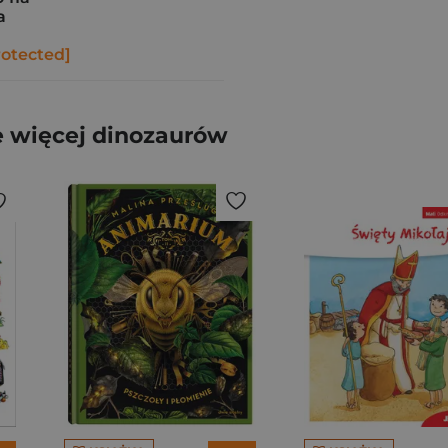
a
rotected]
 więcej dinozaurów