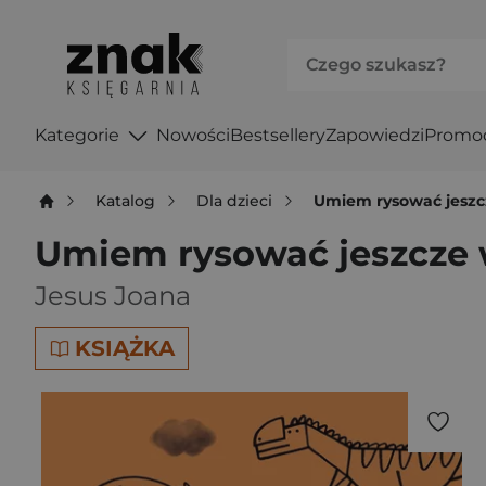
Kategorie
Nowości
Bestsellery
Zapowiedzi
Promo
Katalog
Dla dzieci
Umiem rysować jeszc
Umiem rysować jeszcze 
Jesus Joana
KSIĄŻKA