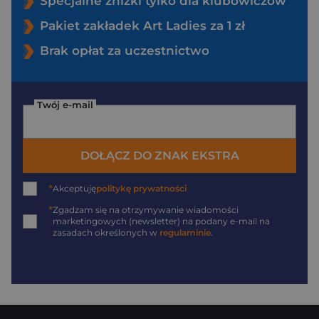
Specjalne zniżki tylko dla klubowiczów
Pakiet zakładek Art Ladies za 1 zł
Brak opłat za uczestnictwo
Twój e-mail
DOŁĄCZ DO ZNAK EKSTRA
*
Akceptuję
politykę prywatności
*
Zgadzam się na otrzymywanie wiadomości
marketingowych (newsletter) na podany
e-mail
na
zasadach określonych w
regulaminie
.