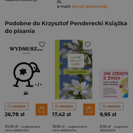
PL
e-mail:
[email protected]
Podobne do Krzysztof Penderecki Książka
do pisania
KSIĄŻKA
KSIĄŻKA
KSIĄŻKA
26,78 zł
17,42 zł
9,95 zł
29,90 zł
19,90 zł
9,95 zł
- sugerowana
- sugerowana
- sugerowana
cena detaliczna
cena detaliczna
detaliczna