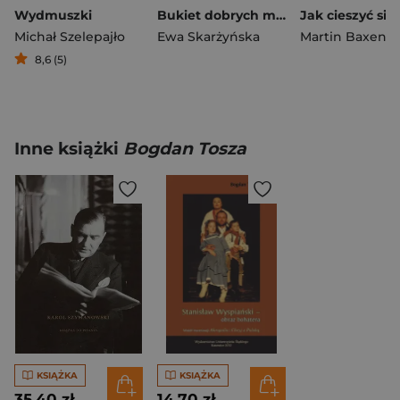
Wydmuszki
Bukiet dobrych myśli - z okazji imienin
Michał Szelepajło
Ewa Skarżyńska
Martin Baxenda
8,6 (5)
Inne książki
Bogdan Tosza
KSIĄŻKA
KSIĄŻKA
35,40 zł
14,70 zł