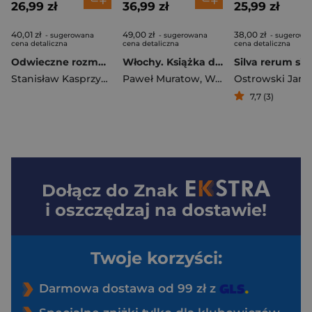
26,99 zł
36,99 zł
25,99 zł
40,01 zł
49,00 zł
38,00 zł
- sugerowana
- sugerowana
- sugerowa
cena detaliczna
cena detaliczna
cena detaliczna
Odwieczne rozmowy
Włochy. Książka do pisania
Stanisław Kasprzysiak
Paweł Muratow
,
Wojciech Plewiński
Ostrowski Jan K
7,7 (3)
Dołącz do
Znak
i oszczędzaj na dostawie!
Twoje korzyści:
Darmowa dostawa od 99 zł z