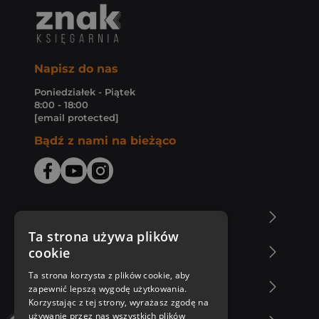
Napisz do nas
Poniedziałek - Piątek
8:00 - 18:00
[email protected]
Bądź z nami na bieżąco
O Księgarni Znak
Ta strona używa plików
cookie
Zakupy u nas
Ta strona korzysta z plików cookie, aby
Nasza oferta
zapewnić lepszą wygodę użytkowania.
Korzystając z tej strony, wyrażasz zgodę na
używanie przez nas wszystkich plików