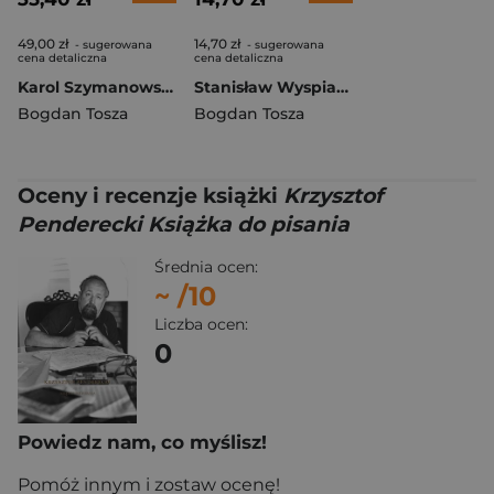
49,00 zł
14,70 zł
- sugerowana
- sugerowana
cena detaliczna
cena detaliczna
Karol Szymanowski Książka do pisania
Stanisław Wyspiański obraz bohatera
Bogdan Tosza
Bogdan Tosza
Oceny i recenzje książki
Krzysztof
Penderecki Książka do pisania
Średnia ocen:
~
/10
Liczba ocen:
0
Powiedz nam, co myślisz!
Pomóż innym i zostaw ocenę!