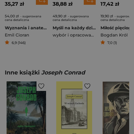
35,27 zł
38,88 zł
17,42 zł
54,00 zł
49,90 zł
19,90 zł
- sugerowana
- sugerowana
- sugerowan
cena detaliczna
cena detaliczna
cena detaliczna
Wyznania i anatemy
Myśli na każdy dzień
Emil Cioran
wybór i opracowanie Aleksandra Iwanowska
Bogdan Król
6,9 (146)
7,0 (1)
Inne książki
Joseph Conrad