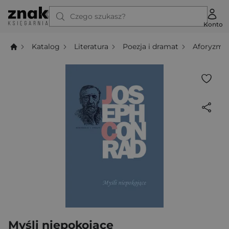
Czego szukasz?
Konto
Katalog
Literatura
Poezja i dramat
Aforyzmy
Myśli niepokojące