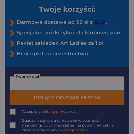
Twoje korzyści:
Darmowa dostawa od 99 zł z
Specjalne zniżki tylko dla klubowiczów
Pakiet zakładek Art Ladies za 1 zł
Brak opłat za uczestnictwo
Twój e-mail
DOŁĄCZ DO ZNAK EKSTRA
*
Akceptuję
politykę prywatności
*
Zgadzam się na otrzymywanie wiadomości
marketingowych (newsletter) na podany
e-mail
na
zasadach określonych w
regulaminie
.