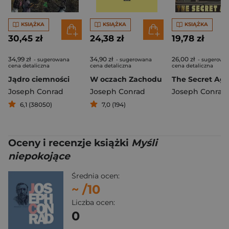
KSIĄŻKA
KSIĄŻKA
KSIĄŻKA
30,45 zł
24,38 zł
19,78 zł
34,99 zł
34,90 zł
26,00 zł
- sugerowana
- sugerowana
- sugerowa
cena detaliczna
cena detaliczna
cena detaliczna
Jądro ciemności
W oczach Zachodu
Joseph Conrad
Joseph Conrad
Joseph Conrad
6,1 (38050)
7,0 (194)
Oceny i recenzje książki
Myśli
niepokojące
Średnia ocen:
~
/10
Liczba ocen:
0