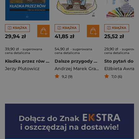
KSIĄŻKA
KSIĄŻKA
KSIĄŻKA
29,94 zł
41,85 zł
25,52 zł
39,90 zł
54,90 zł
29,90 zł
- sugerowana
- sugerowana
- sugerowa
cena detaliczna
cena detaliczna
cena detaliczna
Kładka przez rów Obrona modernizmu
Dalsze przygody dobrego wojaka Szwejka podczas wojny światowej
Jerzy Plutowicz
Andrzej Marek Grabowski
Elżbieta Awram
9,2 (9)
7,0 (6)
Dołącz do
Znak
i oszczędzaj na dostawie!