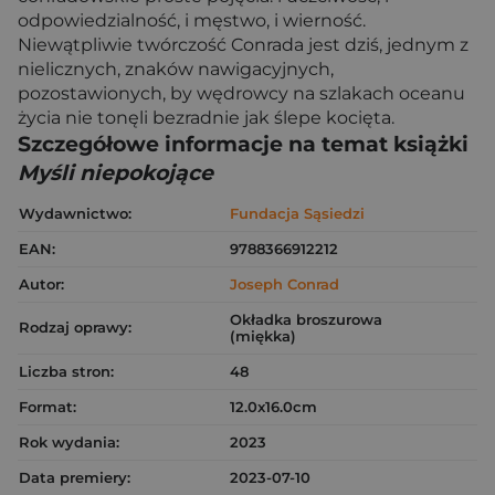
odpowiedzialność, i męstwo, i wierność.
Niewątpliwie twórczość Conrada jest dziś, jednym z
nielicznych, znaków nawigacyjnych,
pozostawionych, by wędrowcy na szlakach oceanu
życia nie tonęli bezradnie jak ślepe kocięta.
Szczegółowe informacje na temat książki
Myśli niepokojące
Wydawnictwo:
Fundacja Sąsiedzi
EAN:
9788366912212
Autor:
Joseph Conrad
Okładka broszurowa
Rodzaj oprawy:
(miękka)
Liczba stron:
48
Format:
12.0x16.0cm
Rok wydania:
2023
Data premiery:
2023-07-10