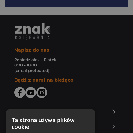
Napisz do nas
Poniedziałek - Piątek
8:00 - 18:00
[email protected]
Bądź z nami na bieżąco
O Księgarni Znak
Ta strona używa plików
cookie
Zakupy u nas