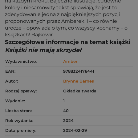
na każdym kroku. Bajeczne ilustracje, cudowne
kolory i niesamowity tekst sprawiają, że jest to
zdecydowanie jedna z najpiękniejszych pozycji
proponowanych przez Amberek. I – co równie
urocze – opowiada o tym, co wszyscy kochamy – o
książkach! Bajkowir
Szczegółowe informacje na temat książki
Książki nie mają skrzydeł
Wydawnictwo:
Amber
EAN:
9788324176441
Autor:
Brynne Barnes
Rodzaj oprawy:
Okładka twarda
Wydanie:
1
Liczba stron:
40
Rok wydania:
2024
Data premiery:
2024-02-29