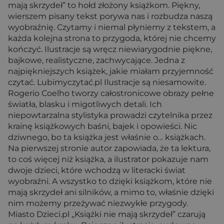
mają skrzydeł” to hołd złożony książkom. Piękny,
wierszem pisany tekst porywa nas i rozbudza naszą
wyobraźnię. Czytamy i niemal płyniemy z tekstem, a
każda kolejna strona to przygoda, której nie chcemy
kończyć. Ilustracje są wręcz niewiarygodnie piękne,
bajkowe, realistyczne, zachwycające. Jedna z
najpiękniejszych książek, jakie miałam przyjemność
czytać. Lubimyczytać.pl Ilustracje są niesamowite.
Rogerio Coelho tworzy całostronicowe obrazy pełne
światła, blasku i migotliwych detali. Ich
niepowtarzalna stylistyka prowadzi czytelnika przez
krainę książkowych baśni, bajek i opowieści. Nic
dziwnego, bo ta książka jest właśnie o… książkach.
Na pierwszej stronie autor zapowiada, że ta lektura,
to coś więcej niż książka, a ilustrator pokazuje nam
dwoje dzieci, które wchodzą w literacki świat
wyobraźni. A wszystko to dzięki książkom, które nie
mają skrzydeł ani silników, a mimo to, właśnie dzięki
nim możemy przeżywać niezwykłe przygody.
Miasto Dzieci.pl „Książki nie mają skrzydeł” czarują