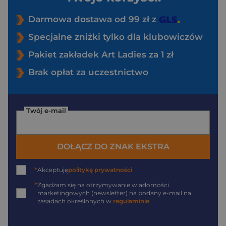
Darmowa dostawa od 99 zł z
Specjalne zniżki tylko dla klubowiczów
Pakiet zakładek Art Ladies za 1 zł
Brak opłat za uczestnictwo
Twój e-mail
DOŁĄCZ DO ZNAK EKSTRA
*
Akceptuję
politykę prywatności
*
Zgadzam się na otrzymywanie wiadomości
marketingowych (newsletter) na podany
e-mail
na
zasadach określonych w
regulaminie
.