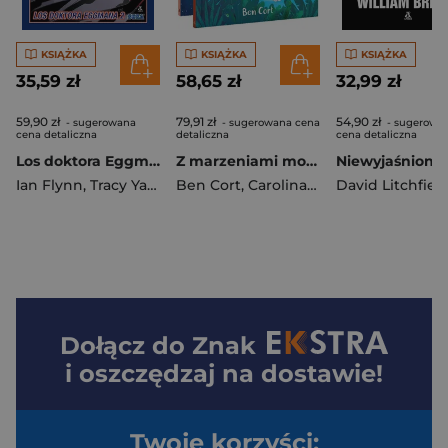
KSIĄŻKA
KSIĄŻKA
KSIĄŻKA
35,59 zł
58,65 zł
32,99 zł
59,90 zł
79,91 zł
54,90 zł
- sugerowana
- sugerowana cena
- sugerowa
cena detaliczna
detaliczna
cena detaliczna
Los doktora Eggmana 2. Sonic the Hedgehog. Tom 4 wyd. 2025
Z marzeniami mogę wszystko / Księżycowy czarodziej snów Pakiet
Ian Flynn
,
Tracy Yardley
Ben Cort
,
Adam Bryce Thomas
,
Carolina Rabei
David Litchfiel
Dołącz do
Znak
i oszczędzaj na dostawie!
Twoje korzyści: