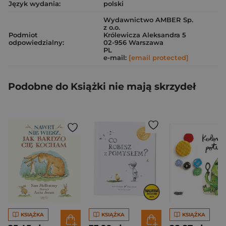
Język wydania:
polski
Wydawnictwo AMBER Sp.
z o.o.
Podmiot
Królewicza Aleksandra 5
odpowiedzialny:
02-956 Warszawa
PL
e-mail:
[email protected]
Podobne do Książki nie mają skrzydeł
KSIĄŻKA
KSIĄŻKA
KSIĄŻKA