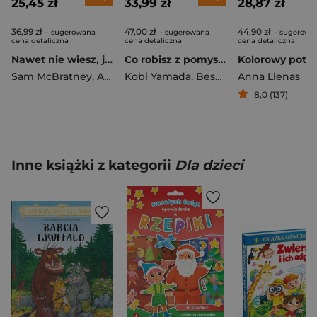
25,45 zł
33,99 zł
28,87 zł
36,99 zł
47,00 zł
44,90 zł
- sugerowana
- sugerowana
- sugerowa
cena detaliczna
cena detaliczna
cena detaliczna
Nawet nie wiesz, jak bardzo Cię kocham
Co robisz z pomysłem
Kolorowy potw
Sam McBratney
,
Anita Jeram
Kobi Yamada
,
Besom Mae
Anna Llenas
8,0 (137)
Inne książki z kategorii
Dla dzieci