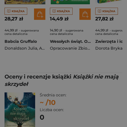
KSIĄŻKA
KSIĄŻKA
KSIĄŻKA
28,27 zł
14,49 zł
27,82 zł
44,99 zł
14,90 zł
44,99 zł
- sugerowana
- sugerowana
- sugerowa
cena detaliczna
cena detaliczna
cena detaliczna
Babcia Gruffalo
Wesołych świąt. Opowiadanka & rzepiki
Donaldson Julia
,
Axel Scheffler
Opracowanie Zbiorowe
Dorota Brykała
Oceny i recenzje książki
Książki nie mają
skrzydeł
Średnia ocen:
~
/10
Liczba ocen:
0