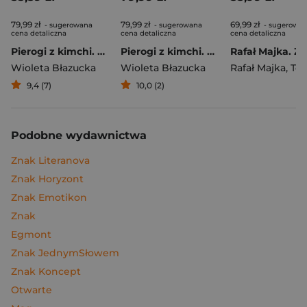
79,99 zł
79,99 zł
69,99 zł
- sugerowana
- sugerowana
- sugerowa
cena detaliczna
cena detaliczna
cena detaliczna
Pierogi z kimchi. Moje ulubione azjatyckie przepisy
Pierogi z kimchi. Moje ulubione azjatyckie przepisy - książka z autografem
Wioleta Błazucka
Wioleta Błazucka
Rafał Majka
,
Tomasz 
9,4 (7)
10,0 (2)
Podobne wydawnictwa
Znak Literanova
Znak Horyzont
Znak Emotikon
Znak
Egmont
Znak JednymSłowem
Znak Koncept
Otwarte