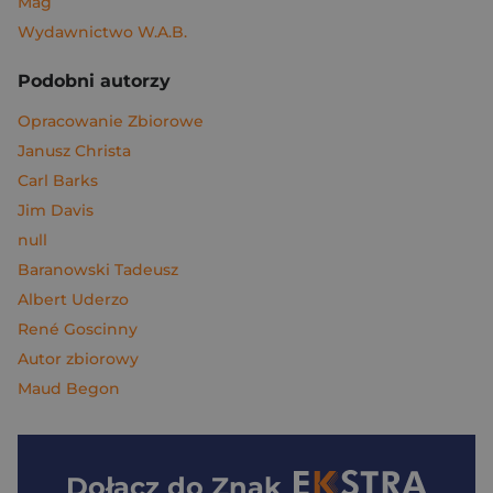
Mag
Wydawnictwo W.A.B.
Podobni autorzy
Opracowanie Zbiorowe
Janusz Christa
Carl Barks
Jim Davis
null
Baranowski Tadeusz
Albert Uderzo
René Goscinny
Autor zbiorowy
Maud Begon
Dołącz do
Znak