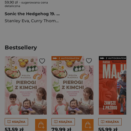
59,90 zł
- sugerowana cena
detaliczna
Sonic the Hedgehog 19. Czas próby 1
Stanley Eva
,
Curry Thomas i Bracardi
Bestsellery
KSIĄŻKA
KSIĄŻKA
KSIĄŻKA
53,59 zł
79,99 zł
55,99 zł