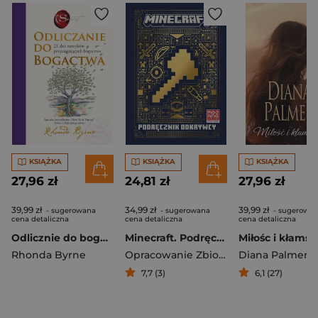
KSIĄŻKA
KSIĄŻKA
KSIĄŻKA
27,96 zł
24,81 zł
27,96 zł
39,99 zł
34,99 zł
39,99 zł
- sugerowana
- sugerowana
- sugerowa
cena detaliczna
cena detaliczna
cena detaliczna
Odlicznie do bogactwa. 21 dni nawyków przyciągających bogactwo
Minecraft. Podręcznik odkrywcy
Miłośc i kłams
Rhonda Byrne
Opracowanie Zbiorowe
Diana Palmer
7,7 (3)
6,1 (27)