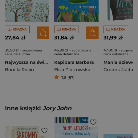
KSIĄŻKA
KSIĄŻKA
KSIĄŻKA
27,84 zł
31,84 zł
31,99 zł
39,90 zł
46,99 zł
47,80 zł
- sugerowana
- sugerowana
- sugerowa
cena detaliczna
cena detaliczna
cena detaliczna
Najwyższa na świecie wieża z książek
Kapibara Barbara
Bonilla Rocio
Eliza Piotrowska
Grodek Julita
7,8 (87)
Inne książki
Jory John