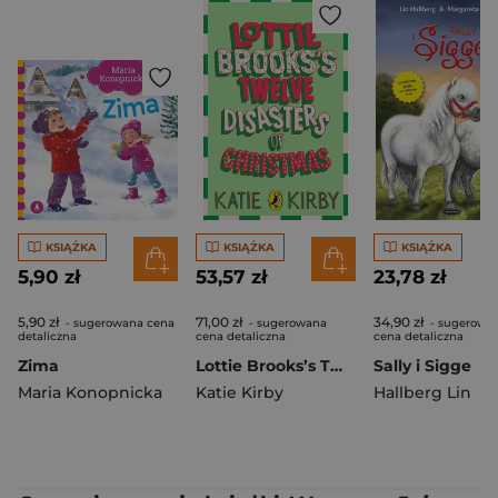
KSIĄŻKA
KSIĄŻKA
KSIĄŻKA
5,90 zł
53,57 zł
23,78 zł
5,90 zł
71,00 zł
34,90 zł
- sugerowana cena
- sugerowana
- sugerowa
detaliczna
cena detaliczna
cena detaliczna
Zima
Lottie Brooks’s Twelve Disasters of Christmas
Sally i Sigge
Maria Konopnicka
Katie Kirby
Hallberg Lin