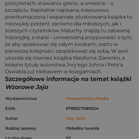
priorytetach, stawianiu granic, a wreszcie - o
szczęściu. Kapitalnie napisana, brawurowo
przetłumaczona i wspaniale zilustrowana książka to
niezwykły prezent zarówno dla młodszych, jak i
starszych czytelników. Maluchy znajdą tu zabawną
historyjkę, a starsi – uniwersalną przypowieść o tym,
że aby opiekować się całym światem, warto w
pierwszej kolejności zaopiekować się sobą. W serii
ukazała się również książka Niesforne Ziarenko, a
kolejne tytuły autorstwa Jory’ego Johna i Pete’a
Oswalda już niebawem w księgarniach.
Szczegółowe informacje na temat książki
Wzorowe Jajo
Wydawnictwo:
HarperCollins Polska
EAN:
9788327680624
Autor:
Jory John
Rodzaj oprawy:
Okładka twarda
Liczba stron:
32