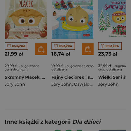
KSIĄŻKA
KSIĄŻKA
KSIĄŻKA
21,99 zł
16,74 zł
23,73 zł
29,99 zł
19,99 zł
32,99 zł
- sugerowana
- sugerowana cena
- sugerowa
cena detaliczna
detaliczna
cena detaliczna
Skromny Placek. Smaczna Banda i emocje
Fajny Cieciorek i skok na głęboką wodę. Smaczna Banda i emocje. Tryb czytania
Jory John
Jory John
,
Oswald Pete
Jory John
Inne książki z kategorii
Dla dzieci