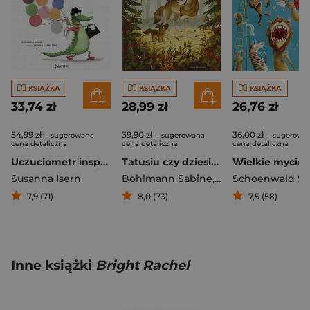
KSIĄŻKA
KSIĄŻKA
KSIĄŻKA
33,74 zł
28,99 zł
26,76 zł
54,99 zł
39,90 zł
36,00 zł
- sugerowana
- sugerowana
- sugerowa
cena detaliczna
cena detaliczna
cena detaliczna
Uczuciometr inspektora Krokodyla
Tatusiu czy dziesięć to dużo?
Susanna Isern
Bohlmann Sabine
,
Emilia Dziubak
7,9 (71)
8,0 (73)
7,5 (58)
Inne książki
Bright Rachel