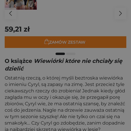
59,21 zł
ZAMÓW ZESTAW
O książce
Wiewiórki które nie chciały się
dzielić
Ostatnią rzeczą, o której myśli beztroska wiewiórka
o imieniu Cyryl, są zapasy na zimę. Jest przecież tyle
ciekawszych rzeczy do zrobienia! Jednak kiedy głód
zagląda mu w oczy i okazuje się, że przegapił porę
zbiorów, Cyryl wie, że ma ostatnią szansę, by znaleźć
coś do jedzenia. Nagle na drzewie zauważa ostatnią
w tym sezonie szyszkę! Ale nie tylko on czai się na
smakołyk… Czy Cyryl go zdobędzie, zanim dopadnie
ją najbardziej skrzętna wiewiórka w lesie?