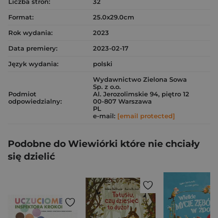
Liczba stron:
32
Format:
25.0x29.0cm
Rok wydania:
2023
Data premiery:
2023-02-17
Język wydania:
polski
Wydawnictwo Zielona Sowa
Sp. z o.o.
Podmiot
Al. Jerozolimskie 94, piętro 12
odpowiedzialny:
00-807 Warszawa
PL
e-mail:
[email protected]
Podobne do Wiewiórki które nie chciały
się dzielić