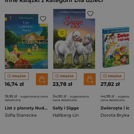
Inne książki z kategorii
Dla dzieci
KSIĄŻKA
KSIĄŻKA
KSIĄŻKA
16,74 zł
23,78 zł
27,82 zł
19,99 zł
34,90 zł
44,99 zł
- sugerowana cena
- sugerowana
- sugerowa
detaliczna
cena detaliczna
cena detaliczna
List z planety Nuda. Czytam sobie. Poziom 1
Sally i Sigge
Zofia Stanecka
Hallberg Lin
Dorota Brykała