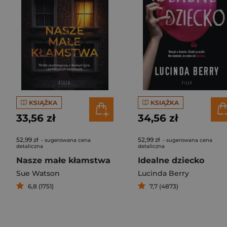
KSIĄŻKA
KSIĄŻKA
33,56 zł
34,56 zł
52,99 zł
52,99 zł
- sugerowana cena
- sugerowana cena
detaliczna
detaliczna
Nasze małe kłamstwa
Idealne dziecko
Sue Watson
Lucinda Berry
6,8 (1751)
7,7 (4873)