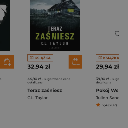
KSIĄŻKA
KSIĄŻKA
32,94 zł
29,94 zł
44,90 zł
39,90 zł
a
- sugerowana cena
- sugerowa
detaliczna
detaliczna
Teraz zaśniesz
Pokój Wspani
C.L. Taylor
Julien Sandrel
7,4 (207)