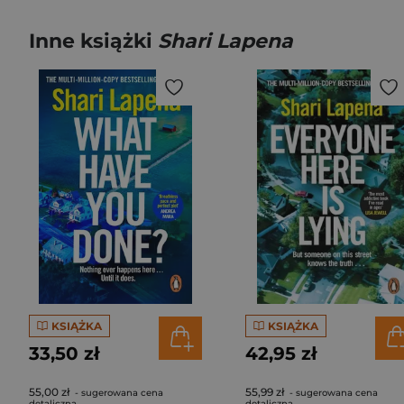
Inne książki
Shari Lapena
KSIĄŻKA
KSIĄŻKA
33,50 zł
42,95 zł
55,00 zł
55,99 zł
- sugerowana cena
- sugerowana cena
detaliczna
detaliczna