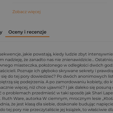
Zobacz więcej
y
Oceny i recenzje
sekwencje, jakie powstają, kiedy ludzie zbyt intensywni
am nadzieję, że zanadto nas nie znienawidzicie… Ostatnio
nego miasteczka, położonego w odległości dwóch godzi
cicieli. Poznaje ich głęboko skrywane sekrety i prawdo
 się do tej pory dowiedzieć? Po dwóch anonimowych list
piętrzą się podejrzenia. A po zamordowaniu kobiety, do k
znacznie więcej, niż chce ujawnić? I jak daleko się posuną
ać o problemach przedmieść w taki sposób jak Shari Lapen
”. Ruth Ware, autorka W ciemnym, mrocznym lesie „Ktoś, 
a, że jest klasą dla siebie, doskonale budując napięci
o tej pory nie przeczytaliście jej książek, to właściwie dl