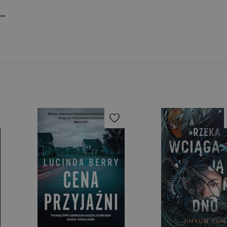
 Here is Lying wer. angielska