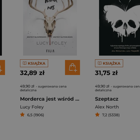
KSIĄŻKA
KSIĄŻKA
32,89 zł
31,75 zł
49,90 zł
49,90 zł
- sugerowana cena
- sugerowana cen
detaliczna
detaliczna
Morderca jest wśród nas
Szeptacz
Lucy Foley
Alex North
6,5 (1906)
7,2 (5338)