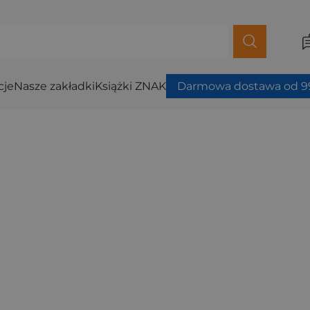
cje
Nasze zakładki
Książki ZNAK
Darmowa dostawa od 99