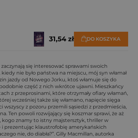
31,54 zł
DO KOSZYKA
e zaczynają się interesować sprawami swoich
, kiedy nie było państwa na miejscu, mój syn włamał
n jazdy od Nowego Jorku, ktoś włamuje się do
podobnie część z nich wkrótce ujawni. Mieszkańcy
ach z przeprosinami, które otrzymały ofiary włamań,
tórej wcześniej także się włamano, napięcie sięga
 ci wszyscy z pozoru przemili sąsiedzi z przedmieścia,
a. Ten powoli rozwijający się koszmar sprawi, że aż
kogo znamy to istny majstersztyk, thriller w
e i prezentując klaustrofobię amerykańskich
aczego nie, do diabła?”. Gilly Macmillan, autorka