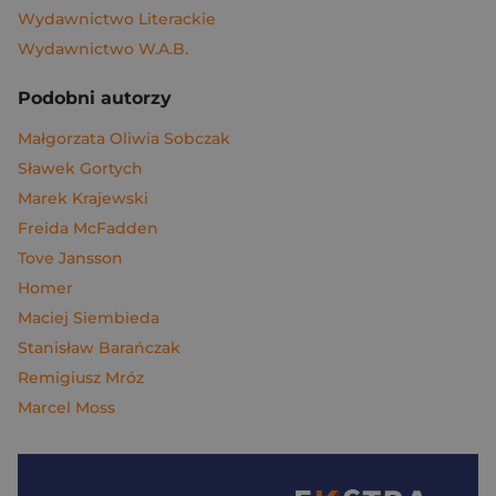
Wydawnictwo Literackie
Wydawnictwo W.A.B.
Podobni autorzy
Małgorzata Oliwia Sobczak
Sławek Gortych
Marek Krajewski
Freida McFadden
Tove Jansson
Homer
Maciej Siembieda
Stanisław Barańczak
Remigiusz Mróz
Marcel Moss