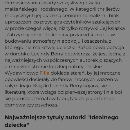
demaskowania fasady szczęśliwego życia
małżeńskiego i rodzinnego. W kategorii thrillerów
medycznych jej prace są cenione za realizm i brak
uproszczeń, co przyciąga czytelników szukających
w prozie czegoś więcej niż tylko rozrywki. Jej książka
„Zatrzymaj mnie” to kolejny przykład kunsztu w
budowaniu atmosfery niepokoju i osaczenia, z
którego nie ma łatwej ucieczki. Każda nowa pozycja
w dorobku Lucindy Berry potwierdza, że jest jedną z
najważniejszych współczesnych autorek piszących
o mrocznej stronie ludzkiej natury. Polskie
Wydawnictwo
Filia
dokłada starań, by jej mroczne
opowieści docierały do fanów mocnych wrażeń w
całym kraju. Książki Lucindy Berry kojarzą się z
literaturą, która wciąga od pierwszej strony i nie boi
się poruszać tematów tabu, takich jak przemoc
domowa czy psychoza.
Najważniejsze tytuły autorki "Idealnego
dziecka"