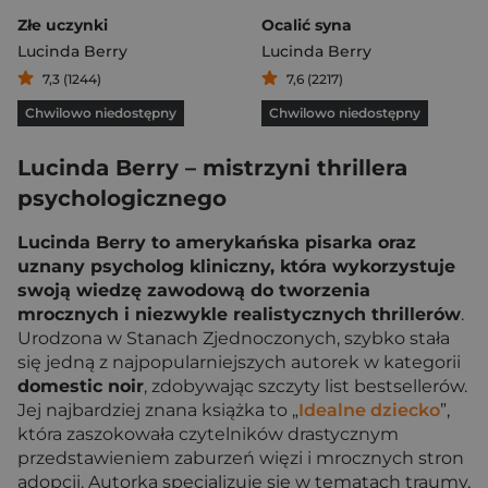
Złe uczynki
Ocalić syna
Lucinda Berry
Lucinda Berry
7,3 (1244)
7,6 (2217)
Chwilowo niedostępny
Chwilowo niedostępny
Lucinda Berry – mistrzyni thrillera
psychologicznego
Lucinda Berry to amerykańska pisarka oraz
uznany psycholog kliniczny, która wykorzystuje
swoją wiedzę zawodową do tworzenia
mrocznych i niezwykle realistycznych thrillerów
.
Urodzona w Stanach Zjednoczonych, szybko stała
się jedną z najpopularniejszych autorek w kategorii
domestic noir
, zdobywając szczyty list bestsellerów.
Jej najbardziej znana książka to „
Idealne dziecko
”,
która zaszokowała czytelników drastycznym
przedstawieniem zaburzeń więzi i mrocznych stron
adopcji. Autorka specjalizuje się w tematach traumy,