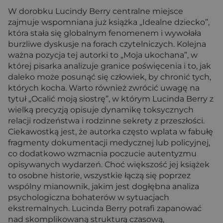
W dorobku Lucindy Berry centralne miejsce
zajmuje wspomniana już książka „Idealne dziecko”,
która stała się globalnym fenomenem i wywołała
burzliwe dyskusje na forach czytelniczych. Kolejna
ważna pozycja tej autorki to „Moja ukochana”, w
której pisarka analizuje granice poświęcenia i to, jak
daleko może posunąć się człowiek, by chronić tych,
których kocha. Warto również zwrócić uwagę na
tytuł „Ocalić moją siostrę”, w którym Lucinda Berry z
wielką precyzją opisuje dynamikę toksycznych
relacji rodzeństwa i rodzinne sekrety z przeszłości.
Ciekawostką jest, że autorka często wplata w fabułę
fragmenty dokumentacji medycznej lub policyjnej,
co dodatkowo wzmacnia poczucie autentyzmu
opisywanych wydarzeń. Choć większość jej książek
to osobne historie, wszystkie łączą się poprzez
wspólny mianownik, jakim jest dogłębna analiza
psychologiczna bohaterów w sytuacjach
ekstremalnych. Lucinda Berry potrafi zapanować
nad skomplikowaną strukturą czasową,