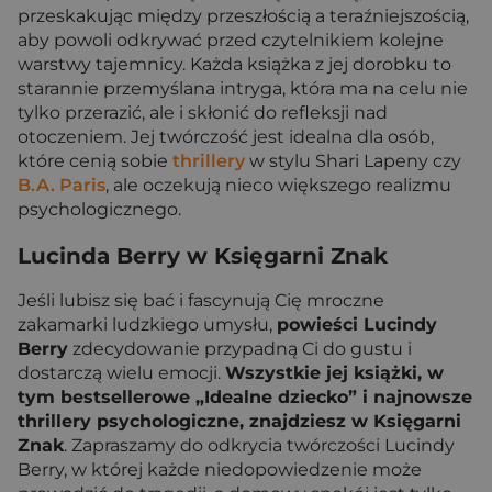
przeskakując między przeszłością a teraźniejszością,
aby powoli odkrywać przed czytelnikiem kolejne
warstwy tajemnicy. Każda książka z jej dorobku to
starannie przemyślana intryga, która ma na celu nie
tylko przerazić, ale i skłonić do refleksji nad
otoczeniem. Jej twórczość jest idealna dla osób,
które cenią sobie
thrillery
w stylu Shari Lapeny czy
B.A. Paris
, ale oczekują nieco większego realizmu
psychologicznego.
Lucinda Berry w Księgarni Znak
Jeśli lubisz się bać i fascynują Cię mroczne
zakamarki ludzkiego umysłu,
powieści Lucindy
Berry
zdecydowanie przypadną Ci do gustu i
dostarczą wielu emocji.
Wszystkie jej książki, w
tym bestsellerowe „Idealne dziecko” i najnowsze
thrillery psychologiczne, znajdziesz w Księgarni
Znak
. Zapraszamy do odkrycia twórczości Lucindy
Berry, w której każde niedopowiedzenie może