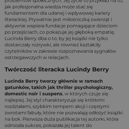
problemów społecznych. Jej życie to przykład na to,
jak profesjonalna wiedza może stać się
fundamentem dla udanej i wpływowej kariery
literackiej. Prywatnie jest miłośniczką zwierząt i
aktywnie wspiera fundacje pomagające dzieciom
po przejściach, co pokazuje jej głęboką empatię.
Lucinda Berry dba o to, by jej książki nie tylko
dostarczały rozrywki, ale również kształciły
czytelników w zakresie rozpoznawania sygnałów
ostrzegawczych w relacjach.
Twórczość literacka Lucindy Berry
Lucinda Berry tworzy głównie w ramach
gatunków, takich jak thriller psychologiczny,
domestic noir i suspens
, w których czuje się
najlepiej. Jej styl charakteryzuje się krótkimi
rozdziałami, szybkim tempem akcji i częstymi
zwrotami fabuły, które nie pozwalają odłożyć książki
na bok. Pierwsza duża publikacja tej autorki, która
odniosła sukces, pokazała jej talent do