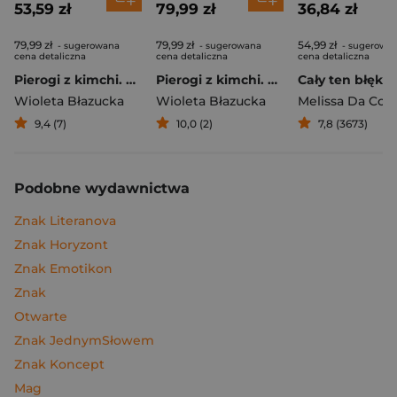
53,59 zł
79,99 zł
36,84 zł
79,99 zł
79,99 zł
54,99 zł
- sugerowana
- sugerowana
- sugerowa
cena detaliczna
cena detaliczna
cena detaliczna
Pierogi z kimchi. Moje ulubione azjatyckie przepisy
Pierogi z kimchi. Moje ulubione azjatyckie przepisy - książka z autografem
Cały ten błękit
Wioleta Błazucka
Wioleta Błazucka
Melissa Da Cos
9,4 (7)
10,0 (2)
7,8 (3673)
Podobne wydawnictwa
Znak Literanova
Znak Horyzont
Znak Emotikon
Znak
Otwarte
Znak JednymSłowem
Znak Koncept
Mag