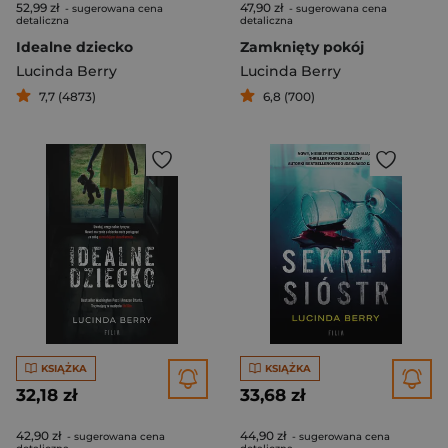
52,99 zł
47,90 zł
- sugerowana cena
- sugerowana cena
detaliczna
detaliczna
Idealne dziecko
Zamknięty pokój
Lucinda Berry
Lucinda Berry
7,7 (4873)
6,8 (700)
KSIĄŻKA
KSIĄŻKA
32,18 zł
33,68 zł
42,90 zł
44,90 zł
- sugerowana cena
- sugerowana cena