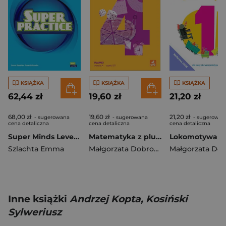
KSIĄŻKA
KSIĄŻKA
KSIĄŻKA
62,44 zł
19,60 zł
21,20 zł
68,00 zł
19,60 zł
21,20 zł
- sugerowana
- sugerowana
- sugerowan
cena detaliczna
cena detaliczna
cena detaliczna
Super Minds Level 1 Super PB British English
Matematyka z plusem ćwiczenia Ułamki wersja A dla klasy 4 szkoły podstawowej EDYCJA 2026
Szlachta Emma
Małgorzata Dobrowolska
,
Zarzycki Pio
Inne książki
Andrzej Kopta, Kosiński
Sylweriusz