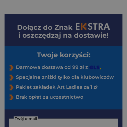
Dołącz do
Znak
i oszczędzaj na dostawie!
Twoje korzyści:
Darmowa dostawa od 99 zł z
Specjalne zniżki tylko dla klubowiczów
Pakiet zakładek Art Ladies za 1 zł
Brak opłat za uczestnictwo
Twój e-mail