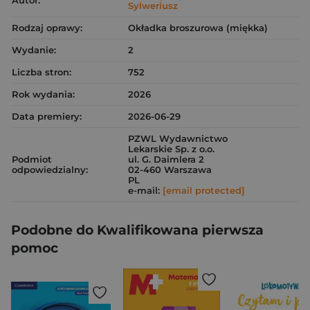
Autor:
Sylweriusz
Rodzaj oprawy:
Okładka broszurowa (miękka)
Wydanie:
2
Liczba stron:
752
Rok wydania:
2026
Data premiery:
2026-06-29
PZWL Wydawnictwo
Lekarskie Sp. z o.o.
Podmiot
ul. G. Daimlera 2
odpowiedzialny:
02-460 Warszawa
PL
e-mail:
[email protected]
Podobne do Kwalifikowana pierwsza
pomoc