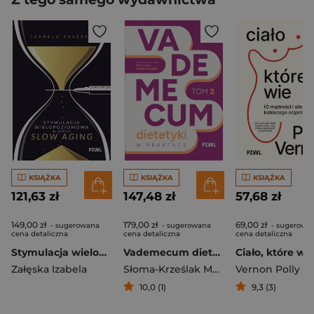
KSIĄŻKA
KSIĄŻKA
KSIĄŻKA
121,63 zł
147,48 zł
57,68 zł
149,00 zł
179,00 zł
69,00 zł
- sugerowana
- sugerowana
- sugerowa
cena detaliczna
cena detaliczna
cena detaliczna
Stymulacja wielopoziomowa w nurcie slow aging
Vademecum dietetyki w praktyce tom 2
Załęska Izabela
Słoma-Krześlak Małgorzata
Vernon Polly
10,0 (1)
9,3 (3)