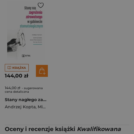
KSIĄŻKA
144,00 zł
144,00 zł
- sugerowana
cena detaliczna
Stany nagłego zagrożenia zdrowotnego w gabinecie..
Andrzej Kopta
,
Mierzejewski Jakub
,
Tomasz Ilczak
Oceny i recenzje książki
Kwalifikowana