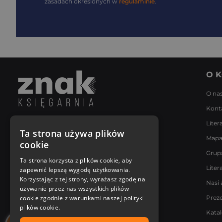
zasadach określonych w
regulaminie
.
O K
O na
Kont
Liter
Napisz do nas
Ta strona używa plików
Mapa
Poniedziałek - Piątek
cookie
8:00 - 18:00
Grup
[email protected]
Ta strona korzysta z plików cookie, aby
Liter
zapewnić lepszą wygodę użytkowania.
Bądź z nami na bieżąco
Korzystając z tej strony, wyrażasz zgodę na
Nasi 
używanie przez nas wszystkich plików
cookie zgodnie z warunkami naszej polityki
Prez
plików cookie.
Kata