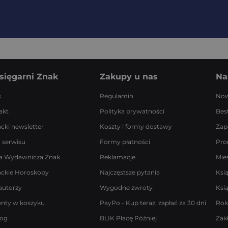
sięgarni Znak
Zakupy u nas
Na
s
Regulamin
Now
akt
Polityka prywatności
Best
acki newsletter
Koszty i formy dostawy
Zap
 serwisu
Formy płatności
Pro
a Wydawnicza Znak
Reklamacje
Mie
ackie Horoskopy
Najczęstsze pytania
Ksi
autorzy
Wygodne zwroty
Ksi
enty w koszyku
PayPo - Kup teraz, zapłać za 30 dni
Rok
log
BLIK Płacę Później
Zak