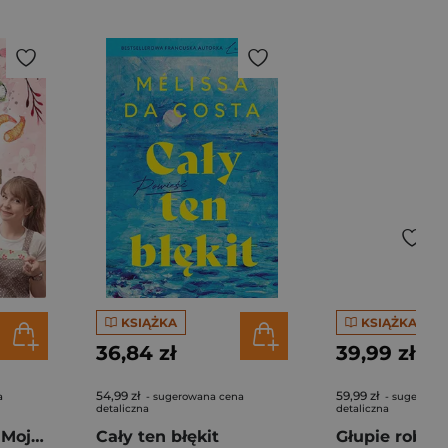
KSIĄŻKA
KSIĄŻKA
36,84 zł
39,99 zł
54,99 zł
59,99 zł
a
- sugerowana cena
- sugerowan
detaliczna
detaliczna
Pierogi z kimchi. Moje ulubione azjatyckie przepisy - książka z autografem
Cały ten błękit