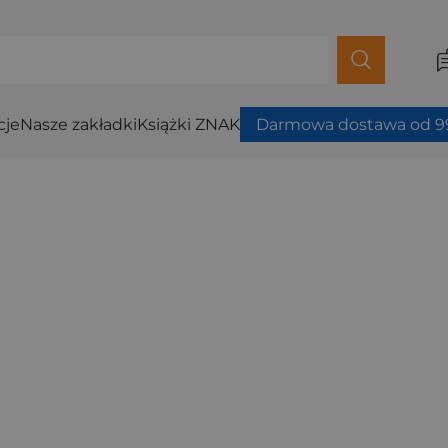
cje
Nasze zakładki
Książki ZNAK
Darmowa dostawa od 99