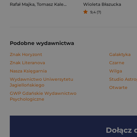
Rafał Majka
,
Tomasz Kalemba
Wioleta Błazucka
9,4 (7)
Podobne wydawnictwa
Znak Horyzont
Galaktyka
Znak Literanova
Czarne
Nasza Księgarnia
Wilga
Wydawnictwo Uniwersytetu
Studio Astro
Jagiellońskiego
Otwarte
GWP Gdańskie Wydawnictwo
Psychologiczne
Dołącz