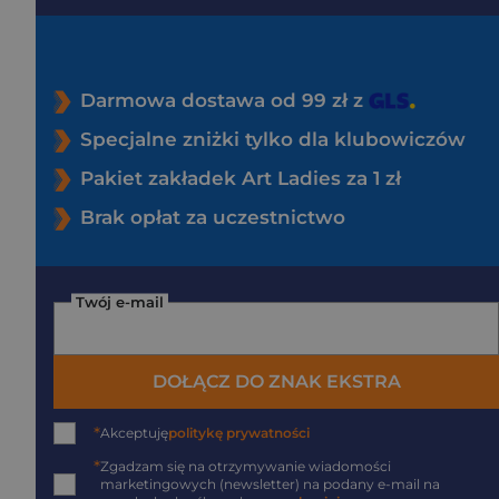
Darmowa dostawa od 99 zł z
Specjalne zniżki tylko dla klubowiczów
Pakiet zakładek Art Ladies za 1 zł
Brak opłat za uczestnictwo
Twój e-mail
DOŁĄCZ DO ZNAK EKSTRA
*
Akceptuję
politykę prywatności
*
Zgadzam się na otrzymywanie wiadomości
marketingowych (newsletter) na podany
e-mail
na