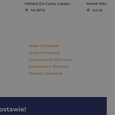
Melissa Da Costa
,
Łukasz Müller
Marek Maruszc
7,8 (3673)
10,0 (2)
Jesse Inchauspé
Jessie Inchauspé
Opracowanie Zbiorowe
Barbara Ann Brennan
Tadeusz Oleszczuk
dostawie!