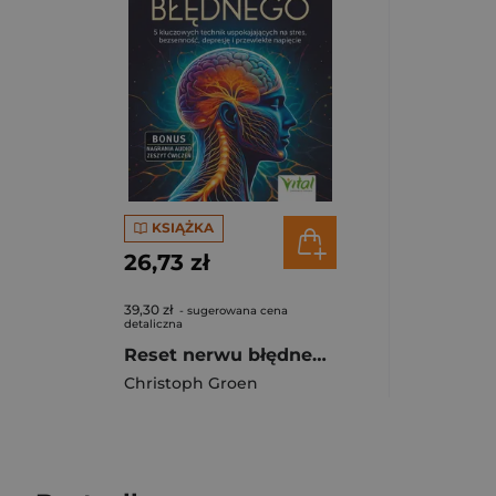
KSIĄŻKA
26,73 zł
39,30 zł
- sugerowana cena
detaliczna
Reset nerwu błędnego. 5 kluczowych technik uspokajających na stres, bezsenność, depresję i przewlekłe napięcie
Christoph Groen