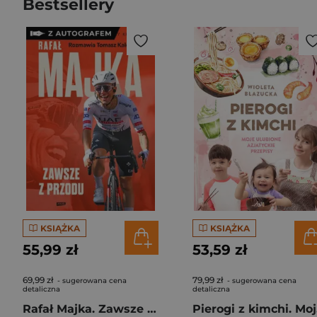
Bestsellery
KSIĄŻKA
KSIĄŻKA
55,99 zł
53,59 zł
69,99 zł
79,99 zł
- sugerowana cena
- sugerowana cena
detaliczna
detaliczna
Rafał Majka. Zawsze z przodu. Rozmawia Tomasz Kalemba - książka z autografem
Pie