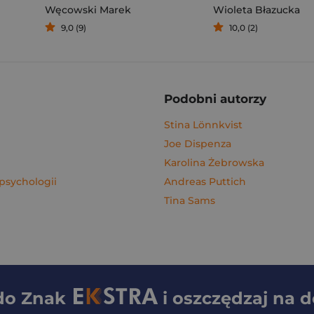
Węcowski Marek
Wioleta Błazucka
9,0 (9)
10,0 (2)
Podobni autorzy
Stina Lönnkvist
Joe Dispenza
Karolina Żebrowska
psychologii
Andreas Puttich
Tina Sams
 do
Znak
i oszczędzaj na 