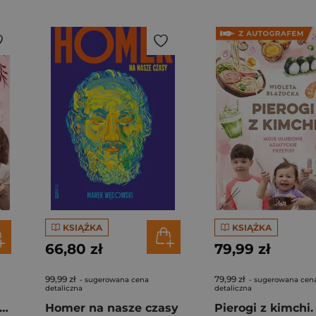
KSIĄŻKA
KSIĄŻKA
66,80 zł
79,99 zł
99,99 zł
79,99 zł
- sugerowana cena
- sugerowana cen
detaliczna
detaliczna
rogi z kimchi. Moje ulubione azjatyckie przepisy
Homer na nasze czasy