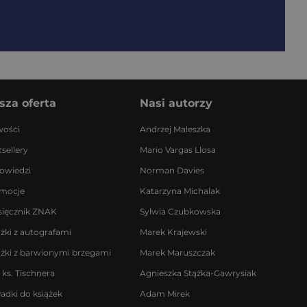
sza oferta
Nasi autorzy
ości
Andrzej Maleszka
sellery
Mario Vargas Llosa
owiedzi
Norman Davies
mocje
Katarzyna Michalak
sięcznik ZNAK
Sylwia Czubkowska
ążki z autografami
Marek Krajewski
ążki z barwionymi brzegami
Marek Maruszczak
 ks. Tischnera
Agnieszka Stążka-Gawrysiak
ładki do książek
Adam Mirek