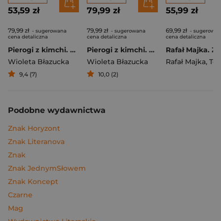
53,59 zł
79,99 zł
55,99 zł
79,99 zł
79,99 zł
69,99 zł
- sugerowana
- sugerowana
- sugerowa
cena detaliczna
cena detaliczna
cena detaliczna
Pierogi z kimchi. Moje ulubione azjatyckie przepisy
Pierogi z kimchi. Moje ulubione azjatyckie przepisy - książka z autografem
Wioleta Błazucka
Wioleta Błazucka
Rafał Majka
,
Tomasz 
9,4 (7)
10,0 (2)
Podobne wydawnictwa
Znak Horyzont
Znak Literanova
Znak
Znak JednymSłowem
Znak Koncept
Czarne
Mag