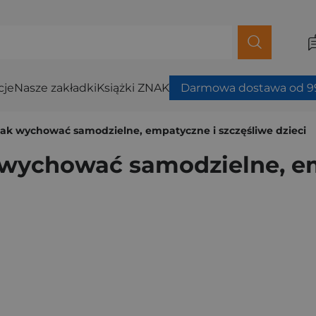
cje
Nasze zakładki
Książki ZNAK
Darmowa dostawa od 99
ak wychować samodzielne, empatyczne i szczęśliwe dzieci
 wychować samodzielne, em