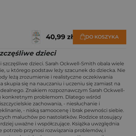
40,99 zł
DO KOSZYKA
częśliwe dzieci
zczęśliwe dzieci. Sarah Ockwell-Smith obala wiele
ie, u którego podstaw leży szacunek do dziecka. Nie
y leżą zrozumienie i realistyczne oczekiwania
 skupia się na nauczaniu i uczeniu się zamiast na
idealnego. Znakiem rozpoznawczym Sarah Ockwell-
dzeniu konkretnym problemom. Dlatego wśród
szczycielskie zachowania, - niesłuchanie i
klinanie, - niską samoocenę i brak pewności siebie.
jących maluchów po nastolatków. Rodzice stosujący
rdziej uważne i współczujące. Książka uwzględnia
e potrzeb przynosi rozwiązania problemów, i