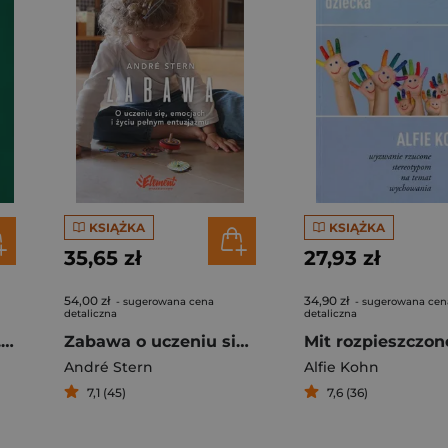
KSIĄŻKA
KSIĄŻKA
35,65 zł
27,93 zł
54,00 zł
34,90 zł
- sugerowana cena
- sugerowana cen
detaliczna
detaliczna
У пошуках чуйності. Жіночий шлях до себе / Czuła przewodniczka. Kobieca droga do siebie
Zabawa o uczeniu się zaufaniu i życiu pełnym entuzjazmu
André Stern
Alfie Kohn
7,1 (45)
7,6 (36)