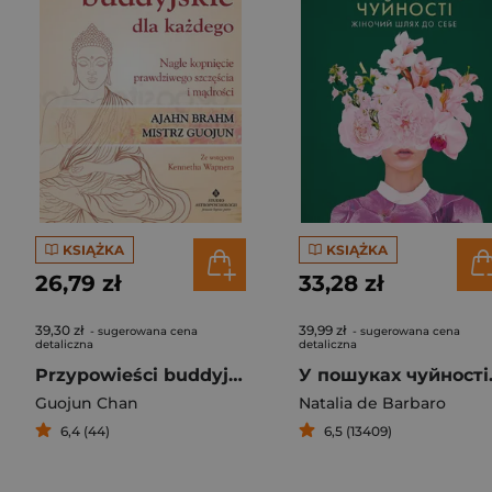
KSIĄŻKA
KSIĄŻKA
26,79 zł
33,28 zł
39,30 zł
39,99 zł
- sugerowana cena
- sugerowana cena
detaliczna
detaliczna
Przypowieści buddyjskie dla każdego Nagłe kopnięcie prawdziwego szczęścia i mądrości
Guojun Chan
Natalia de Barbaro
6,4 (44)
6,5 (13409)