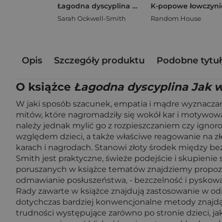
Łagodna dyscyplina Jak wychować samodzielne, empatyczne i szczęśliwe dzieci
Sarah Ockwell-Smith
Random House
Opis
Szczegóły produktu
Podobne tytuł
O książce
Łagodna dyscyplina Jak w
W jaki sposób szacunek, empatia i mądre wyznaczan
mitów, które nagromadziły się wokół kar i motywowa
należy jednak mylić go z rozpieszczaniem czy igno
względem dzieci, a także właściwe reagowanie na zł
karach i nagrodach. Stanowi złoty środek między
Smith jest praktyczne, świeże podejście i skupienie 
poruszanych w książce tematów znajdziemy propozycje
odmawianie posłuszeństwa, - bezczelność i pyskowani
Rady zawarte w książce znajdują zastosowanie w od
dotychczas bardziej konwencjonalne metody znajdą 
trudności występujące zarówno po stronie dzieci, ja