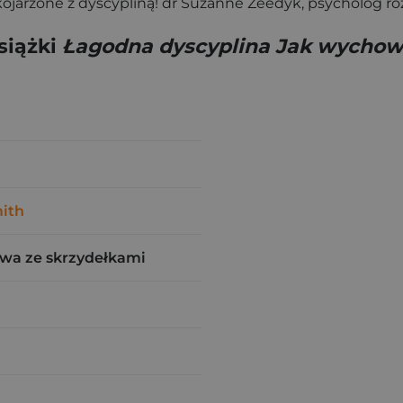
 kojarzone z dyscypliną! dr Suzanne Zeedyk, psycholog 
siążki
Łagodna dyscyplina Jak wychow
ith
wa ze skrzydełkami