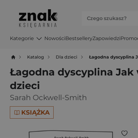
Kategorie
Nowości
Bestsellery
Zapowiedzi
Promo
Katalog
Dla dzieci
Łagodna dyscyplina J
Łagodna dyscyplina Jak
dzieci
Sarah Ockwell-Smith
KSIĄŻKA