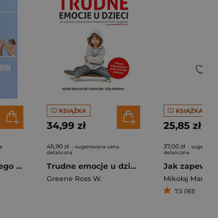
KSIĄŻKA
KSIĄŻKA
34,99 zł
25,85 zł
45,90 zł
37,00 zł
a
- sugerowana cena
- sugerowa
detaliczna
detaliczna
Mit rozpieszczonego dziecka Wyzwanie rzucone stereotypom na temat wychowania
Trudne emocje u dzieci Jak wspólnie rozwiązywać problemy w domu i w szkole
Greene Ross W.
Mikołaj Marcela
7,5 (161)