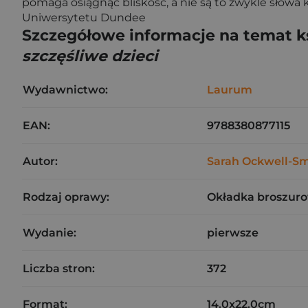
pomaga osiągnąć bliskość, a nie są to zwykle słowa
Uniwersytetu Dundee
Szczegółowe informacje na temat k
szczęśliwe dzieci
Wydawnictwo:
Laurum
EAN:
9788380877115
Autor:
Sarah Ockwell-Sm
Rodzaj oprawy:
Okładka broszuro
Wydanie:
pierwsze
Liczba stron:
372
Format:
14.0x22.0cm