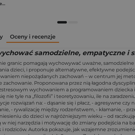
K-popowe łowczynie demonów. Mój golden journal. Oficjalny dziennik
y
Oceny i recenzje
ychować samodzielne, empatyczne i sz
ie granic pomagają wychowywać uważne, samodzielne i s
nia dzieci, i proponuje alternatywne, efektywne podejśc
rowaniem niepożądanych zachowań – w centrum jej metod
e zachowanie. Proponowana przez nią łagodna dyscyplina
 bezstresowym wychowaniem a programowaniem dziecka 
się nie tyle na „filozofii” i teoretyzowaniu, ile na zara
 rozwiązań na: - dąsanie się i płacz, - agresywne czy ni
e, - rywalizację między rodzeństwem, - kłamanie, - prze
niesieniu do dzieci w najróżniejszym wieku – od raczku
w niej narzędzia i motywację do zmiany podejścia na ba
k i rodziców. Autorka pokazuje, jak wzajemne zrozumieni