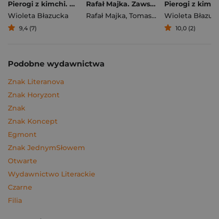
Pierogi z kimchi. Moje ulubione azjatyckie przepisy
Rafał Majka. Zawsze z przodu. Rozmawia Tomasz Kalemba - książka z autografem
Wioleta Błazucka
Rafał Majka
,
Tomasz Kalemba
Wioleta Błazuc
9,4 (7)
10,0 (2)
Podobne wydawnictwa
Znak Literanova
Znak Horyzont
Znak
Znak Koncept
Egmont
Znak JednymSłowem
Otwarte
Wydawnictwo Literackie
Czarne
Filia