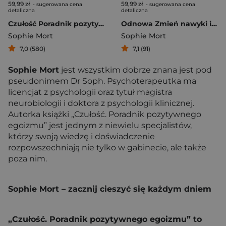
59,99 zł
59,99 zł
- sugerowana cena
- sugerowana cena
detaliczna
detaliczna
Czułość Poradnik pozytywnego egoizmu
Odnowa Zmień nawyki i zacznij żyć po swojemu
Sophie Mort
Sophie Mort
7,0 (580)
7,1 (91)
Sophie Mort
jest wszystkim dobrze znana jest pod
pseudonimem Dr Soph. Psychoterapeutka ma
licencjat z psychologii oraz tytuł magistra
neurobiologii i doktora z psychologii klinicznej.
Autorka książki „Czułość. Poradnik pozytywnego
egoizmu” jest jednym z niewielu specjalistów,
którzy swoją wiedzę i doświadczenie
rozpowszechniają nie tylko w gabinecie, ale także
poza nim.
Sophie Mort – zacznij cieszyć się każdym dniem
„Czułość. Poradnik pozytywnego egoizmu” to