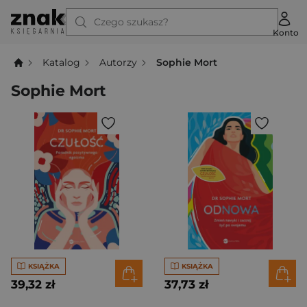
Czego szukasz?
Konto
Katalog
Autorzy
Sophie Mort
Sophie Mort
KSIĄŻKA
KSIĄŻKA
39,32 zł
37,73 zł