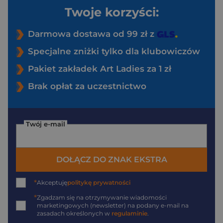
Twoje korzyści:
Darmowa dostawa od 99 zł z
Specjalne zniżki tylko dla klubowiczów
Pakiet zakładek Art Ladies za 1 zł
Brak opłat za uczestnictwo
Twój e-mail
DOŁĄCZ DO ZNAK EKSTRA
*
Akceptuję
politykę prywatności
*
Zgadzam się na otrzymywanie wiadomości
marketingowych (newsletter) na podany
e-mail
na
zasadach określonych w
regulaminie
.