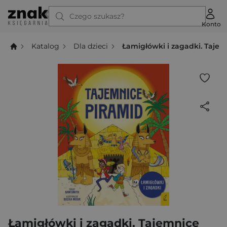
Czego szukasz?
Konto
Katalog
Dla dzieci
Łamigłówki i zagadki. Taje
Łamigłówki i zagadki. Tajemnice