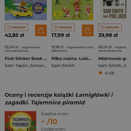
KSIĄŻKA
KSIĄŻKA
KSIĄŻKA
42,85 zł
17,99 zł
39,98 zł
55,00 zł
19,99 zł
65,00 zł
- sugerowana
- sugerowana cena
- sugerowa
cena detaliczna
detaliczna
cena detaliczna
First Sticker Book Cars, Trains and Planes
Piłka nożna. Lubię naklejać
Sam Taplin
,
Simon Tudhope
Sam Smith
,
Sam Smith
Sam Smith
,
Jackson
6,1 (9)
Oceny i recenzje książki
Łamigłówki i
zagadki. Tajemnice piramid
Średnia ocen:
~
/10
Liczba ocen: