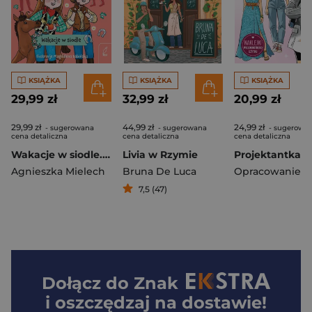
KSIĄŻKA
KSIĄŻKA
KSIĄŻKA
29,99 zł
32,99 zł
20,99 zł
29,99 zł
44,99 zł
24,99 zł
- sugerowana
- sugerowana
- sugerowa
cena detaliczna
cena detaliczna
cena detaliczna
Wakacje w siodle. Emi i Tajny Klub Superdziewczyn wyd. 2026
Livia w Rzymie
Agnieszka Mielech
Bruna De Luca
7,5 (47)
Dołącz do
Znak
i oszczędzaj na dostawie!