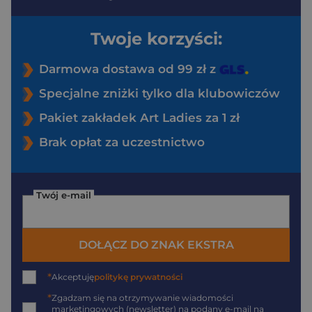
Twoje korzyści:
Darmowa dostawa od 99 zł z
Specjalne zniżki tylko dla klubowiczów
Pakiet zakładek Art Ladies za 1 zł
Brak opłat za uczestnictwo
Twój e-mail
DOŁĄCZ DO ZNAK EKSTRA
*
Akceptuję
politykę prywatności
*
Zgadzam się na otrzymywanie wiadomości
marketingowych (newsletter) na podany
e-mail
na