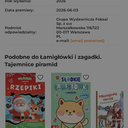
Rok wydania:
2026
Data premiery:
2026-06-03
Grupa Wydawnicza Foksal
Sp. z o.o
Podmiot
Marszałkowska 116/122
odpowiedzialny:
00-017 Warszawa
PL
e-mail:
[email protected]
Podobne do Łamigłówki i zagadki.
Tajemnice piramid