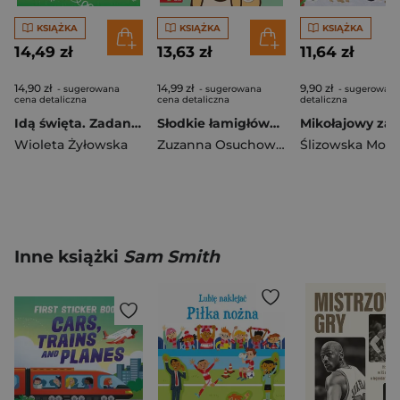
KSIĄŻKA
KSIĄŻKA
KSIĄŻKA
14,49 zł
13,63 zł
11,64 zł
14,90 zł
14,99 zł
9,90 zł
- sugerowana
- sugerowana
- sugerowana
cena detaliczna
cena detaliczna
detaliczna
Idą święta. Zadanka & rzepiki
Słodkie łamigłówki z pieskiem. Słodkie łamigłówki
Wioleta Żyłowska
Zuzanna Osuchowska
Ślizowska Moni
Inne książki
Sam Smith