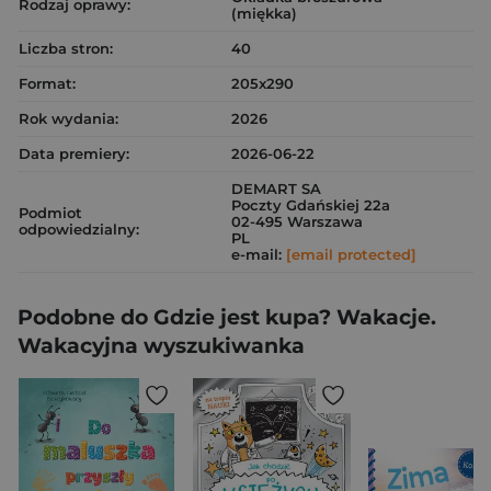
Rodzaj oprawy:
(miękka)
Liczba stron:
40
Format:
205x290
Rok wydania:
2026
Data premiery:
2026-06-22
DEMART SA
Poczty Gdańskiej 22a
Podmiot
02-495 Warszawa
odpowiedzialny:
PL
e-mail:
[email protected]
Podobne do Gdzie jest kupa? Wakacje.
Wakacyjna wyszukiwanka