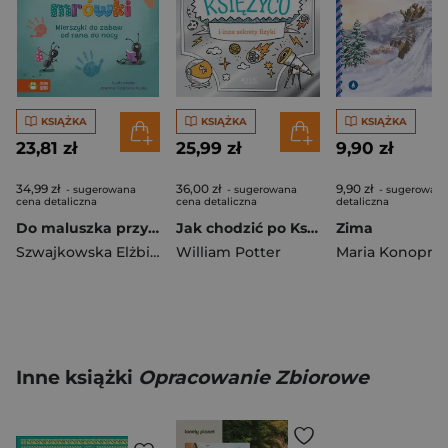
KSIĄŻKA
KSIĄŻKA
KSIĄŻKA
23,81 zł
25,99 zł
9,90 zł
34,99 zł
36,00 zł
9,90 zł
- sugerowana
- sugerowana
- sugerowana
cena detaliczna
cena detaliczna
detaliczna
Do maluszka przyszły mrówki. Wierszyki do zabaw od rana do nocy
Jak chodzić po Księżycu i inne sekrety fizyki
Zima
Szwajkowska Elżbieta
,
William Potter
Szwajkowski Witold
Maria Konopni
Inne książki
Opracowanie Zbiorowe