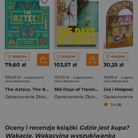
KSIĄŻKA
KSIĄŻKA
KSIĄŻKA
79,60 zł
103,57 zł
30,25 zł
109,00 zł
137,00 zł
49,99 zł
- sugerowana
- sugerowana
- sugerowa
cena detaliczna
cena detaliczna
cena detaliczna
The Aztecs. The Rise and Fall of a Mighty Empire
365 Days of Travel. Lonely Planet
Jaś i Małgosia
Opracowanie Zbiorowe
Opracowanie Zbiorowe
7,4 (8)
Oceny i recenzje książki
Gdzie jest kupa?
Wakacje. Wakacyjna wyszukiwanka