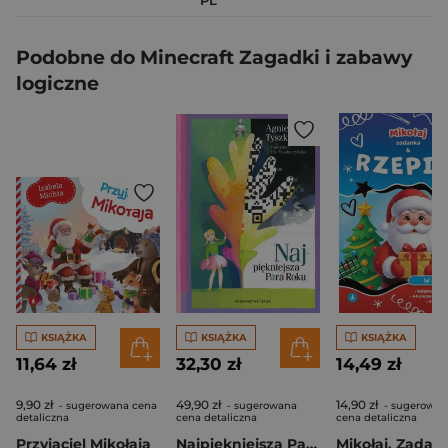
PL
Podobne do Minecraft Zagadki i zabawy
logiczne
KSIĄŻKA
KSIĄŻKA
KSIĄŻKA
11,64 zł
32,30 zł
14,49 zł
9,90 zł
49,90 zł
14,90 zł
- sugerowana cena
- sugerowana
- sugerowan
detaliczna
cena detaliczna
cena detaliczna
Przyjaciel Mikołaja
Najpiękniejsza Para Roku