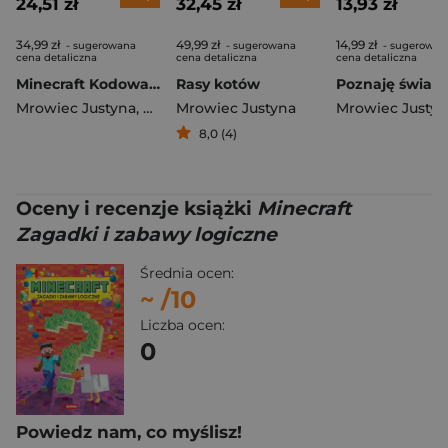
24,51 zł
32,45 zł
13,93 zł
34,99 zł
49,99 zł
14,99 zł
- sugerowana
- sugerowana
- sugerowan
cena detaliczna
cena detaliczna
cena detaliczna
Minecraft Kodowanie piksel po pikselu
Rasy kotów
Mrowiec Justyna
,
Katarzyna Pluta
Mrowiec Justyna
Mrowiec Justyn
8,0 (4)
Oceny i recenzje książki
Minecraft
Zagadki i zabawy logiczne
Średnia ocen:
~
/10
Liczba ocen:
0
Powiedz nam, co myślisz!