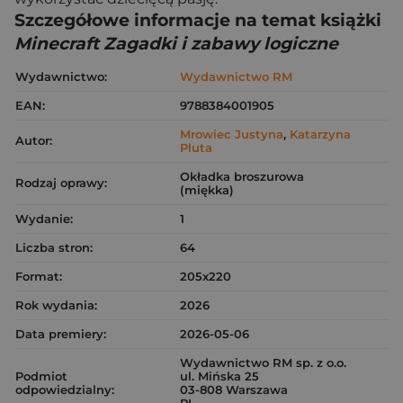
Szczegółowe informacje na temat książki
Minecraft Zagadki i zabawy logiczne
Wydawnictwo:
Wydawnictwo RM
EAN:
9788384001905
Mrowiec Justyna
,
Katarzyna
Autor:
Pluta
Okładka broszurowa
Rodzaj oprawy:
(miękka)
Wydanie:
1
Liczba stron:
64
Format:
205x220
Rok wydania:
2026
Data premiery:
2026-05-06
Wydawnictwo RM sp. z o.o.
Podmiot
ul. Mińska 25
odpowiedzialny:
03-808 Warszawa