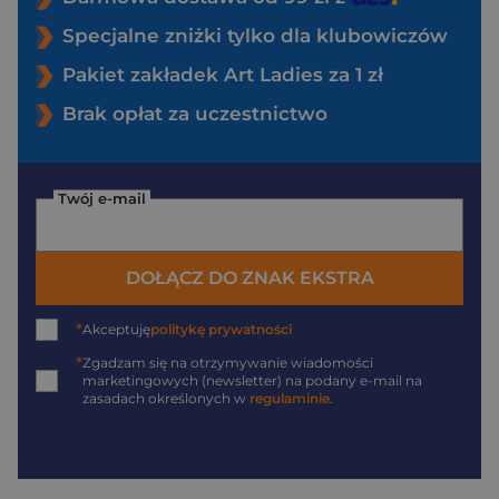
Specjalne zniżki tylko dla klubowiczów
Pakiet zakładek Art Ladies za 1 zł
Brak opłat za uczestnictwo
Twój e-mail
DOŁĄCZ DO ZNAK EKSTRA
*
Akceptuję
politykę prywatności
*
Zgadzam się na otrzymywanie wiadomości
marketingowych (newsletter) na podany
e-mail
na
zasadach określonych w
regulaminie
.