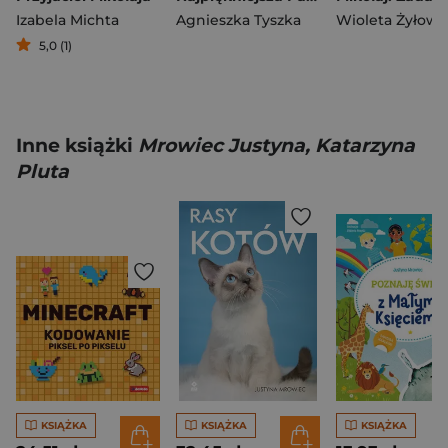
Izabela Michta
Agnieszka Tyszka
Wioleta Żyłows
5,0 (1)
Inne książki
Mrowiec Justyna, Katarzyna
Pluta
KSIĄŻKA
KSIĄŻKA
KSIĄŻKA