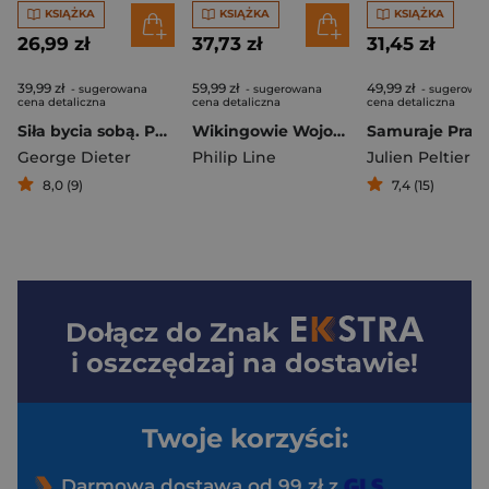
KSIĄŻKA
KSIĄŻKA
KSIĄŻKA
26,99 zł
37,73 zł
31,45 zł
39,99 zł
59,99 zł
49,99 zł
- sugerowana
- sugerowana
- sugerowa
cena detaliczna
cena detaliczna
cena detaliczna
Siła bycia sobą. Po pierwsze ja
Wikingowie Wojownicy Północy wyd. 2026
George Dieter
Philip Line
Julien Peltier
8,0 (9)
7,4 (15)
Dołącz do
Znak
i oszczędzaj na dostawie!
Twoje korzyści:
Darmowa dostawa od 99 zł z