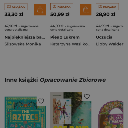
KSIĄŻKA
KSIĄŻKA
KSIĄŻKA
33,30 zł
50,99 zł
28,90 zł
47,90 zł
44,99 zł
44,99 zł
- sugerowana
- sugerowana
- sugerowa
cena detaliczna
cena detaliczna
cena detaliczna
Najpiękniejsza bajka Mikołaja. Czytamy i słuchamy
Pies z Lukrem
Uczucia
Ślizowska Monika
Katarzyna Wasilkowska
Libby Walden
Inne książki
Opracowanie Zbiorowe