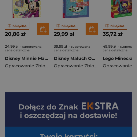
KSIĄŻKA
KSIĄŻKA
KSIĄŻKA
20,86 zł
29,99 zł
35,72 zł
24,99 zł
39,99 zł
49,99 zł
- sugerowana
- sugerowana
- sugerowa
cena detaliczna
cena detaliczna
cena detaliczna
Disney Minnie Malowanka z diamencikami DKO-9103
Disney Maluch Opowiastki na 5 minut Czyta Tata słucham Ja BOPX-9201
Opracowanie Zbiorowe
Opracowanie Zbiorowe
Dołącz do
Znak
i oszczędzaj na dostawie!
Twoje korzyści: