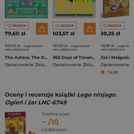
KSIĄŻKA
KSIĄŻKA
KSIĄŻKA
79,60 zł
103,57 zł
30,25 zł
109,00 zł
137,00 zł
49,99 zł
- sugerowana
- sugerowana
- sugerowa
cena detaliczna
cena detaliczna
cena detaliczna
The Aztecs. The Rise and Fall of a Mighty Empire
365 Days of Travel. Lonely Planet
Jaś i Małgosia
Opracowanie Zbiorowe
Opracowanie Zbiorowe
7,4 (8)
Oceny i recenzje książki
Lego ninjago.
Ogień i żar LNC-6749
Średnia ocen:
~
/10
Liczba ocen: