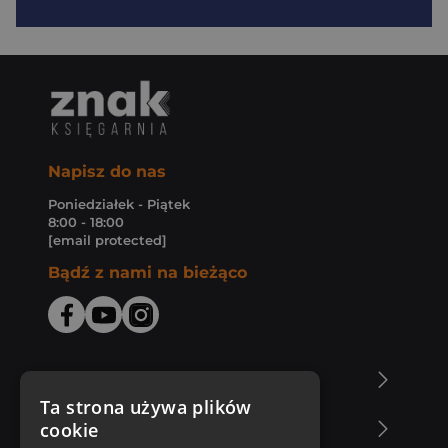
Napisz do nas
Poniedziałek - Piątek
8:00 - 18:00
[email protected]
Bądź z nami na bieżąco
O Księgarni Znak
Ta strona używa plików
cookie
Zakupy u nas