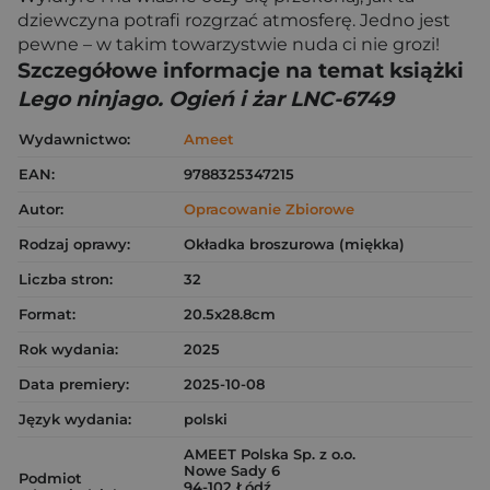
dziewczyna potrafi rozgrzać atmosferę. Jedno jest
pewne – w takim towarzystwie nuda ci nie grozi!
Szczegółowe informacje na temat książki
Lego ninjago. Ogień i żar LNC-6749
Wydawnictwo:
Ameet
EAN:
9788325347215
Autor:
Opracowanie Zbiorowe
Rodzaj oprawy:
Okładka broszurowa (miękka)
Liczba stron:
32
Format:
20.5x28.8cm
Rok wydania:
2025
Data premiery:
2025-10-08
Język wydania:
polski
AMEET Polska Sp. z o.o.
Nowe Sady 6
Podmiot
94-102 Łódź