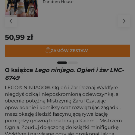
Random House
50,99 zł
ZAMÓW ZESTAW
O książce
Lego ninjago. Ogień i żar LNC-
6749
LEGO® NINJAGO®. Ogień i Żar Poznaj Wyldfyre –
niegdyś dziką i nieposkromioną dziewczynkę, a
obecnie potężną Mistrzynię Żaru! Czytając
opowiadanie i komiksy oraz rozwiązując zagadki,
masz okazję śledzić fascynującą rywalizację
pomiędzy główną bohaterką a Kaiem – Mistrzem
Ognia. Zbuduj dołączoną do książki minifigurkę
Wyldfyre i na własne oczy się przekonaj, jak ta