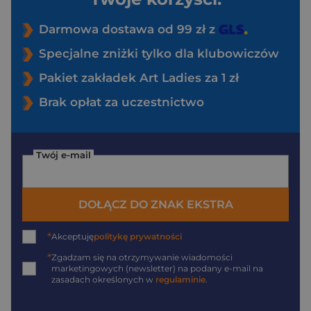
Darmowa dostawa od 99 zł z
Specjalne zniżki tylko dla klubowiczów
Pakiet zakładek Art Ladies za 1 zł
Brak opłat za uczestnictwo
Twój e-mail
DOŁĄCZ DO ZNAK EKSTRA
*
Akceptuję
politykę prywatności
*
Zgadzam się na otrzymywanie wiadomości
marketingowych (newsletter) na podany
e-mail
na
zasadach określonych w
regulaminie
.