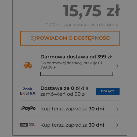
15,75 zł
21,00 zł
- sugerowana cena detaliczna
POWIADOM O DOSTĘPNOŚCI
Darmowa dostawa od 399 zł
Do darmowej dostawy brakuje Ci
399,00 zł
Dostawa za 0 zł
dla
DOŁĄCZ
zamówień od 99 zł
Kup teraz, zapłać za
30 dni
Kup teraz, zapłać za
30 dni