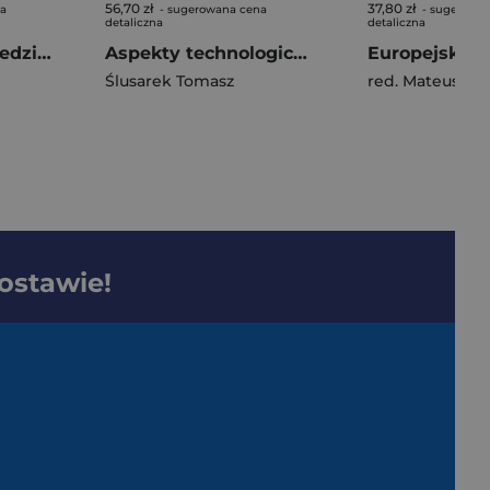
56,70 zł
37,80 zł
na
- sugerowana cena
- sugerowa
detaliczna
detaliczna
Wolność wypowiedzi a ochrona dóbr osobistych i prywatności uczestników medialnych kampanii wyborczych w Stanach Zjednoczonych Ameryki
Aspekty technologiczne i informatyczne współczesnych zbrojeń
Ślusarek Tomasz
red. Mateusz K
dostawie!