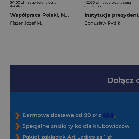
54,60 zł
42,00 zł
- sugerowana cena
- sugerowana cena
detaliczna
detaliczna
Współpraca Polski, Niemiec i Francji w ramach Trójkąta Weimarskiego (1991-2021)
Inst
Fiszer Józef M.
Bogusław Pytlik
Dołącz
Darmowa dostawa od 99 zł z
Specjalne zniżki tylko dla klubowiczów
Pakiet zakładek Art Ladies za 1 zł