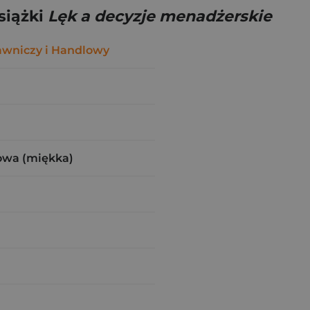
siążki
Lęk a decyzje menadżerskie
wniczy i Handlowy
owa (miękka)