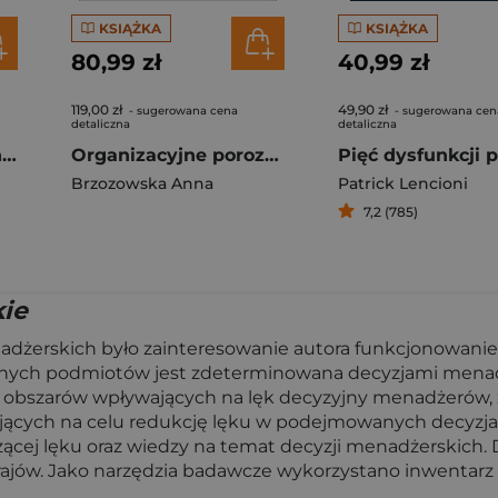
KSIĄŻKA
KSIĄŻKA
80,99 zł
40,99 zł
119,00 zł
49,90 zł
- sugerowana cena
- sugerowana cen
detaliczna
detaliczna
Jednominutowy Menedżer spotyka małpę
Organizacyjne porozumiewanie się
Brzozowska Anna
Patrick Lencioni
7,2 (785)
kie
adżerskich było za­interesowanie autora funkcjonowanie
ionych podmiotów jest zdeterminowana decyzjami menadż
obszarów wpływających na lęk decyzyjny menadżerów, z
jących na celu redukcję lęku w podejmowanych decyzja
tyczącej lęku oraz wiedzy na temat decyzji menadżerskic
w. Jako narzędzia badawcze wykorzystano inwentarz sta