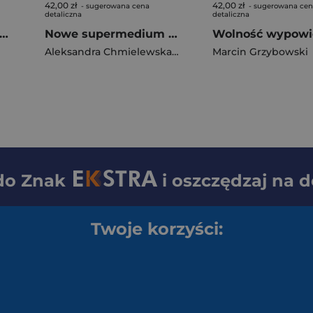
42,00 zł
42,00 zł
- sugerowana cena
- sugerowana ce
detaliczna
detaliczna
ytucja prezydenta w państwach Grupy Wyszehradzkiej
Nowe supermedium Współczesne oblicza telewizji i scenariusze przyszłości
Aleksandra Chmielewska
,
Jacek Snopkiewicz
Marcin Grzybowski
 do
Znak
i oszczędzaj na 
Twoje korzyści: