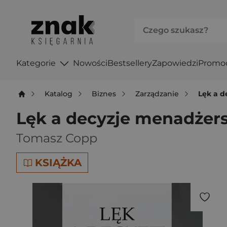
Kategorie
Nowości
Bestsellery
Zapowiedzi
Promo
Katalog
Biznes
Zarządzanie
Lęk a d
Lęk a decyzje menadżer
Tomasz Copp
KSIĄŻKA