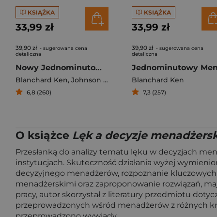
KSIĄŻKA
KSIĄŻKA
33,99 zł
33,99 zł
39,90 zł
39,90 zł
- sugerowana cena
- sugerowana cena
detaliczna
detaliczna
Nowy Jednominutowy Menedżer
Blanchard Ken
,
Johnson Spencer
Blanchard Ken
6,8 (260)
7,3 (257)
O książce
Lęk a decyzje menadżers
Przesłanką do analizy tematu lęku w decyzjach men
instytucjach. Skuteczność działania wyżej wymien
decyzyjnego menadżerów, rozpoznanie kluczowych 
menadżerskimi oraz zaproponowanie rozwiązań, ma
pracy, autor skorzystał z literatury przedmiotu do
przeprowadzonych wśród menadżerów z różnych krajó
przeprowadzono wywiady.