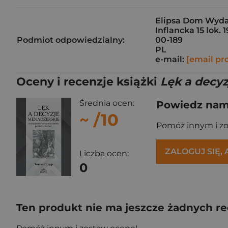
Elipsa Dom Wyda
Inflancka 15 lok. 
Podmiot odpowiedzialny:
00-189
PL
e-mail:
[email pr
Oceny i recenzje książki
Lęk a decy
Średnia ocen:
Powiedz nam,
~
/10
Pomóż innym i z
ZALOGUJ SIĘ,
Liczba ocen:
0
Ten produkt nie ma jeszcze żadnych re