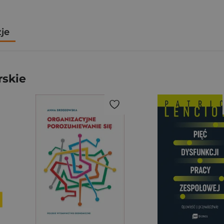
zje
rskie