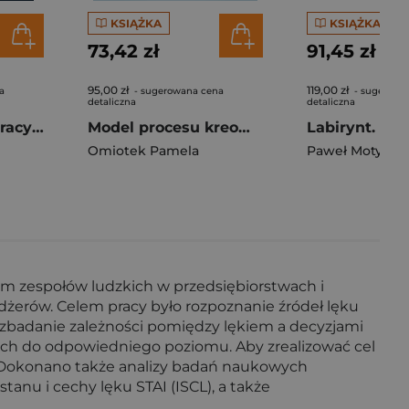
KSIĄŻKA
KSIĄŻKA
73,42 zł
91,45 zł
95,00 zł
119,00 zł
a
- sugerowana cena
- sugerowa
detaliczna
detaliczna
Pięć dysfunkcji pracy zespołowej. Opowieść o przywództwie
Model procesu kreowania kultury Lean w przedsiębiorstwach produkcyjnych w Polsce
Omiotek Pamela
Paweł Motyl
m zespołów ludzkich w przedsiębior­stwach i
erów. Celem pracy było rozpoznanie źródeł lęku
badanie zależności pomiędzy lękiem a decyzjami
ch do odpowiedniego poziomu. Aby zrealizować cel
h. Dokonano także analizy badań naukowych
nu i cechy lęku STAI (ISCL), a także