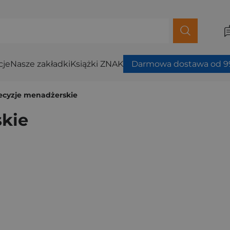
cje
Nasze zakładki
Książki ZNAK
Darmowa dostawa od 99
ecyzje menadżerskie
skie