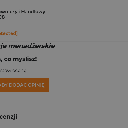
wniczy i Handlowy
198
otected]
zje menadżerskie
 co myślisz!
ostaw ocenę!
 ABY DODAĆ OPINIĘ
cenzji