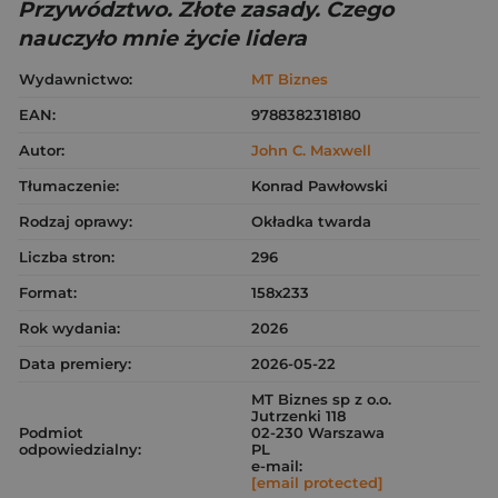
Przywództwo. Złote zasady. Czego
nauczyło mnie życie lidera
Wydawnictwo:
MT Biznes
EAN:
9788382318180
Autor:
John C. Maxwell
Tłumaczenie:
Konrad Pawłowski
Rodzaj oprawy:
Okładka twarda
Liczba stron:
296
Format:
158x233
Rok wydania:
2026
Data premiery:
2026-05-22
MT Biznes sp z o.o.
Jutrzenki 118
Podmiot
02-230 Warszawa
odpowiedzialny:
PL
e-mail:
[email protected]