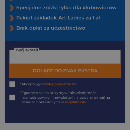
Specjalne zniżki tylko dla klubowiczów
Pakiet zakładek Art Ladies za 1 zł
Brak opłat za uczestnictwo
Twój e-mail
DOŁĄCZ DO ZNAK EKSTRA
*
Akceptuję
politykę prywatności
*
Zgadzam się na otrzymywanie wiadomości
marketingowych (newsletter) na podany
e-mail
na
zasadach określonych w
regulaminie
.