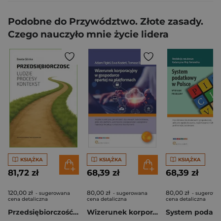
Podobne do Przywództwo. Złote zasady.
Czego nauczyło mnie życie lidera
KSIĄŻKA
KSIĄŻKA
KSIĄŻKA
81,72 zł
68,39 zł
68,39 zł
120,00 zł
80,00 zł
80,00 zł
- sugerowana
- sugerowana
- sugerowa
cena detaliczna
cena detaliczna
cena detaliczna
Przedsiębiorczość ludzie, procesy, kontekst
Wizerunek korporacyjny w gospodarce opartej na platformach