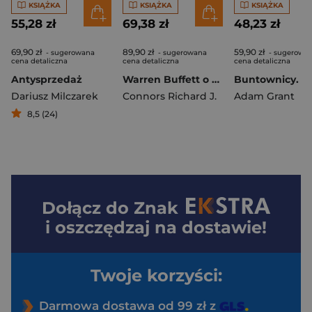
KSIĄŻKA
KSIĄŻKA
KSIĄŻKA
55,28 zł
69,38 zł
48,23 zł
69,90 zł
89,90 zł
59,90 zł
- sugerowana
- sugerowana
- sugerowa
cena detaliczna
cena detaliczna
cena detaliczna
Antysprzedaż
Warren Buffett o biznesie Zwycięskie strategie zarządzania
Dariusz Milczarek
Connors Richard J.
Adam Grant
8,5 (24)
Dołącz do
Znak
i oszczędzaj na dostawie!
Twoje korzyści:
Darmowa dostawa od 99 zł z