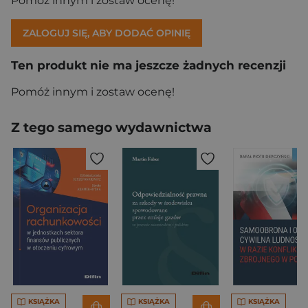
Pomóż innym i zostaw ocenę!
ZALOGUJ SIĘ, ABY DODAĆ OPINIĘ
Ten produkt nie ma jeszcze żadnych recenzji
Pomóż innym i zostaw ocenę!
Z tego samego wydawnictwa
KSIĄŻKA
KSIĄŻKA
KSIĄŻKA