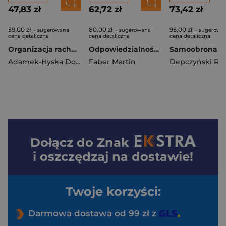
47,83 zł
62,72 zł
73,42 zł
59,00 zł
80,00 zł
95,00 zł
- sugerowana
- sugerowana
- sugerowa
cena detaliczna
cena detaliczna
cena detaliczna
Organizacja rachunkowości w jednostkach sektora finansów publicznych w otoczeniu cyfrowym
Odpowiedzialność prawna za szkody w środowisku spowodowane przez emisje gazów w prawie niemieckim i polskim
Adamek-Hyska Dorota
Faber Martin
Dołącz do
Znak
i oszczędzaj na dostawie!
Twoje korzyści:
Darmowa dostawa od 99 zł z