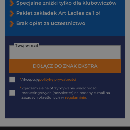
Specjalne zniżki tylko dla klubowiczów
Pakiet zakładek Art Ladies za 1 zł
Brak opłat za uczestnictwo
Twój e-mail
DOŁĄCZ DO ZNAK EKSTRA
*
Akceptuję
politykę prywatności
*
Zgadzam się na otrzymywanie wiadomości
marketingowych (newsletter) na podany
e-mail
na
zasadach określonych w
regulaminie
.