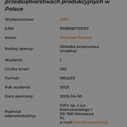
przedsiębiorstwach produkcyjnych w
Polsce
Wydawnictwo:
Difin
EAN:
9788382705157
Autor:
Omiotek Pamela
Okładka broszurowa
Rodzaj oprawy:
(miękka)
Wydanie:
1
Liczba stron:
292
Format:
160x230
Rok wydania:
2025
Data premiery:
2026-04-30
Difin sp. z o.o.
Kostrzewskiego 1
Podmiot
00-768 Warszawa
odpowiedzialny:
PL
e-mail:
[email protected]