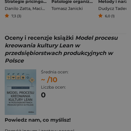
Strategie pricingowe. Jak najlepsi ustalają ceny, żeby zwiększyć zyski
Patologie organizacyjne w obszarze projektów dofinansowanych ze środków UE W perspektywie koncepcji dojrzałości projektowej organizacji
Danilo Zatta
,
Maciej Kraus
Tomasz Janicki
Dudycz Tadeus
7,3 (3)
6,0 (1)
Oceny i recenzje książki
Model procesu
kreowania kultury Lean w
przedsiębiorstwach produkcyjnych w
Polsce
Średnia ocen:
~
/10
Liczba ocen:
0
Powiedz nam, co myślisz!