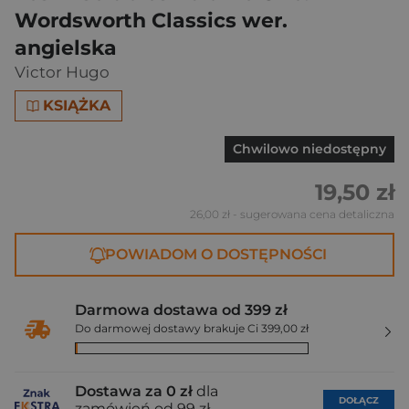
Wordsworth Classics wer.
angielska
Victor Hugo
KSIĄŻKA
Chwilowo niedostępny
19,50 zł
26,00 zł
- sugerowana cena detaliczna
POWIADOM O DOSTĘPNOŚCI
Darmowa dostawa od 399 zł
Do darmowej dostawy brakuje Ci 399,00 zł
Dostawa za 0 zł
dla
DOŁĄCZ
zamówień od 99 zł