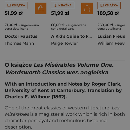
KSIĄŻKA
KSIĄŻKA
KSIĄŻKA
51,99 zł
51,99 zł
189,58 zł
71,00 zł
66,00 zł
260,00 zł
- sugerowana
- sugerowana
- sugerow
cena detaliczna
cena detaliczna
cena detaliczna
Doctor Faustus
A Kid's Guide to France. Lonely Planet Kids
Lucian Freud
Thomas Mann
Paige Towler
William Feaver
O książce
Les Misérables Volume One.
Wordsworth Classics wer. angielska
With an Introduction and Notes by Roger Clark,
University of Kent at Canterbury. Translation by
Charles E. Wilbour (1862).
One of the great classics of western literature,
Les
Misérables
is a magisterial work which is rich in both
character portrayal and meticulous historical
description.