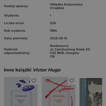
Okładka broszurowa
Rodzaj oprawy:
(miękka)
Wydanie:
1
Liczba stron:
528
Rok wydania:
1994
Data premiery:
2025-05-15
Booksource
Podmiot
ul. Cambuslang Road, 50
odpowiedzialny:
G32 8NB, Glasgow
GB
Inne książki
Victor Hugo