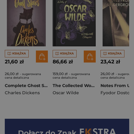
KSIĄŻKA
KSIĄŻKA
KSIĄŻKA
21,60 zł
86,66 zł
23,42 zł
26,00 zł
159,00 zł
26,00 zł
- sugerowana
- sugerowana
- sugerowa
cena detaliczna
cena detaliczna
cena detaliczna
Complete Ghost Stories. Wordsworth Classics wer. angielska
The Collected Works of Oscar Wilde. Wordsworth Library Collection wer. angielska
Charles Dickens
Oscar Wilde
Fyodor Dostoe
Dołącz do
Znak