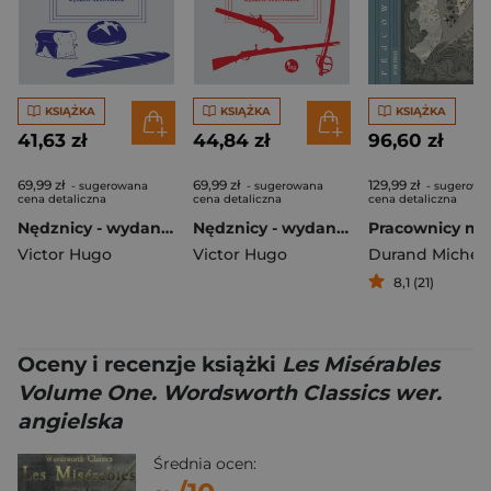
KSIĄŻKA
KSIĄŻKA
KSIĄŻKA
41,63 zł
44,84 zł
96,60 zł
69,99 zł
69,99 zł
129,99 zł
- sugerowana
- sugerowana
- sugerowa
cena detaliczna
cena detaliczna
cena detaliczna
Nędznicy - wydanie ilustrowane t. 1
Nędznicy - wydanie ilustrowane t. 2
Pracownicy mo
Victor Hugo
Victor Hugo
Durand Michel
8,1 (21)
Oceny i recenzje książki
Les Misérables
Volume One. Wordsworth Classics wer.
angielska
Średnia ocen: