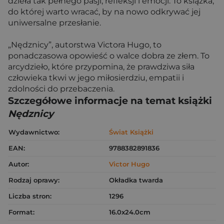
dzieła tak pełnego pasji, refleksji i emocji. To książka,
do której warto wracać, by na nowo odkrywać jej
uniwersalne przesłanie.
„Nędznicy”, autorstwa Victora Hugo, to
ponadczasowa opowieść o walce dobra ze złem. To
arcydzieło, które przypomina, że prawdziwa siła
człowieka tkwi w jego miłosierdziu, empatii i
zdolności do przebaczenia.
Szczegółowe informacje na temat książki
Nędznicy
Wydawnictwo:
Świat Książki
EAN:
9788382891836
Autor:
Victor Hugo
Rodzaj oprawy:
Okładka twarda
Liczba stron:
1296
Format:
16.0x24.0cm