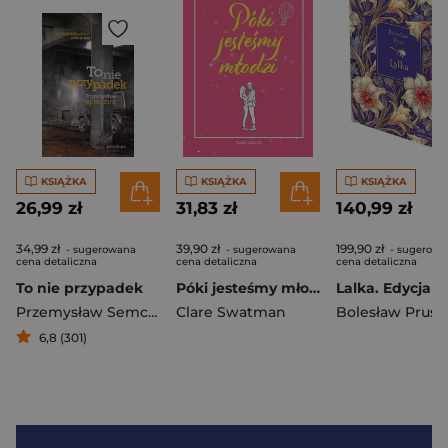
KSIĄŻKA
KSIĄŻKA
KSIĄŻKA
26,99 zł
31,83 zł
140,99 zł
34,99 zł
39,90 zł
199,90 zł
- sugerowana
- sugerowana
- sugerowa
cena detaliczna
cena detaliczna
cena detaliczna
To nie przypadek
Póki jesteśmy młodzi
Przemysław Semczuk
Clare Swatman
Bolesław Prus
6,8 (301)