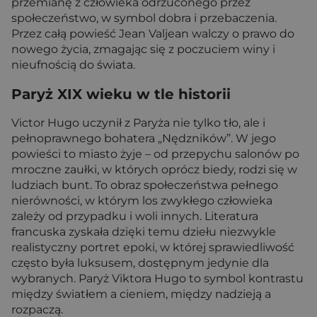
przemianę z człowieka odrzuconego przez
społeczeństwo, w symbol dobra i przebaczenia.
Przez całą powieść Jean Valjean walczy o prawo do
nowego życia, zmagając się z poczuciem winy i
nieufnością do świata.
Paryż XIX wieku w tle historii
Victor Hugo uczynił z Paryża nie tylko tło, ale i
pełnoprawnego bohatera „Nędzników”. W jego
powieści to miasto żyje – od przepychu salonów po
mroczne zaułki, w których oprócz biedy, rodzi się w
ludziach bunt. To obraz społeczeństwa pełnego
nierówności, w którym los zwykłego człowieka
zależy od przypadku i woli innych. Literatura
francuska zyskała dzięki temu dziełu niezwykle
realistyczny portret epoki, w której sprawiedliwość
często była luksusem, dostępnym jedynie dla
wybranych. Paryż Viktora Hugo to symbol kontrastu
między światłem a cieniem, między nadzieją a
rozpaczą.