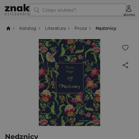
Czego szukasz?
Konto
Katalog
Literatura
Proza
Nędznicy
Nędznicy