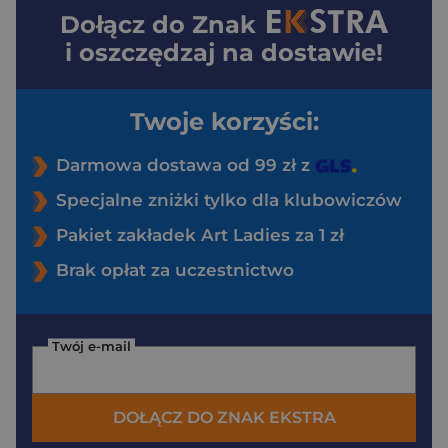
Dołącz do
Znak
i oszczędzaj na dostawie!
Twoje korzyści:
Darmowa dostawa od 99 zł z
Specjalne zniżki tylko dla klubowiczów
Pakiet zakładek Art Ladies za 1 zł
Brak opłat za uczestnictwo
Twój e-mail
DOŁĄCZ DO ZNAK EKSTRA