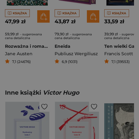
KSIĄŻKA
KSIĄŻKA
KSIĄŻKA
47,99 zł
43,87 zł
33,59 zł
59,99 zł
79,90 zł
39,99 zł
- sugerowana
- sugerowana
- sugerowa
cena detaliczna
cena detaliczna
cena detaliczna
Rozważna i romantyczna
Eneida
Ten wielki Gat
Jane Austen
Publiusz Wergiliusz
7,1 (24676)
6,9 (1031)
7,1 (39553)
Inne książki
Victor Hugo