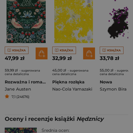
KSIĄŻKA
KSIĄŻKA
KSIĄŻKA
47,99 zł
32,99 zł
33,78 zł
59,99 zł
45,00 zł
55,00 zł
- sugerowana
- sugerowana
- sugerowa
cena detaliczna
cena detaliczna
cena detaliczna
Rozważna i romantyczna
Piękna rozłąka
Nowa
Jane Austen
Nao-Cola Yamazaki
Szymon Bira
7,1 (24676)
Oceny i recenzje książki
Nędznicy
Średnia ocen: