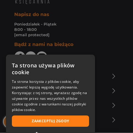
Napisz do nas
Poniedziałek - Piątek
8:00 - 18:00
[email protected]
Bądź z nami na bieżąco
Ta strona używa plików
cookie
O Księgarni Znak
Ta strona korzysta z plików cookie, aby
zapewnić lepszą wygodę użytkowania.
Zakupy u nas
Korzystając z tej strony, wyrażasz zgodę na
używanie przez nas wszystkich plików
cookie zgodnie z warunkami naszej polityki
Nasza oferta
plików cookie.
Nasi autorzy
ZAAKCEPTUJ ZGODY