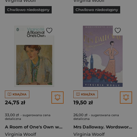
Virginia Woolf
Virginia Woolf
Chwilowo niedostępny
Chwilowo niedostępny
KSIĄŻKA
KSIĄŻKA
24,75 zł
19,50 zł
33,00 zł
26,00 zł
- sugerowana cena
- sugerowana cena
detaliczna
detaliczna
A Room of One's Own wer. angielska
Mrs Dalloway. Wordsworth Classics wer. angielska
Virginia Woolf
Virginia Woolf