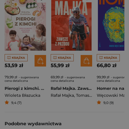
KSIĄŻKA
KSIĄŻKA
KSIĄŻKA
53,59 zł
55,99 zł
66,80 zł
79,99 zł
69,99 zł
99,99 zł
- sugerowana
- sugerowana
- sugerowa
cena detaliczna
cena detaliczna
cena detaliczna
Pierogi z kimchi. Moje ulubione azjatyckie przepisy
Rafał Majka. Zawsze z przodu. Rozmawia Tomasz Kalemba - książka z autografem
Wioleta Błazucka
Rafał Majka
,
Tomasz Kalemba
Węcowski Mar
9,4 (7)
9,0 (9)
Podobne wydawnictwa