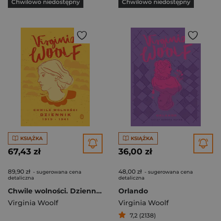
Chwilowo niedostępny
Chwilowo niedostępny
KSIĄŻKA
KSIĄŻKA
67,43 zł
36,00 zł
89,90 zł
48,00 zł
- sugerowana cena
- sugerowana cena
detaliczna
detaliczna
Chwile wolności. Dziennik 1915 - 1941 wyd. 2023
Orlando
Virginia Woolf
Virginia Woolf
7,2 (2138)