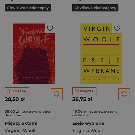
Chwilowo niedostępny
Chwilowo niedostępny
KSIĄŻKA
KSIĄŻKA
28,50 zł
36,75 zł
38,00 zł
49,00 zł
- sugerowana cena
- sugerowana cena
detaliczna
detaliczna
Między aktami
Eseje wybrane
Virginia Woolf
Virginia Woolf