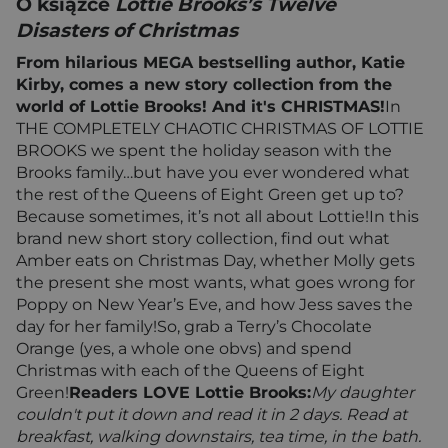
O książce
Lottie Brooks’s Twelve
Disasters of Christmas
From hilarious MEGA bestselling author, Katie
Kirby, comes a new story collection from the
world of Lottie Brooks! And it's CHRISTMAS!
In
THE COMPLETELY CHAOTIC CHRISTMAS OF LOTTIE
BROOKS we spent the holiday season with the
Brooks family…but have you ever wondered what
the rest of the Queens of Eight Green get up to?
Because sometimes, it’s not all about Lottie!In this
brand new short story collection, find out what
Amber eats on Christmas Day, whether Molly gets
the present she most wants, what goes wrong for
Poppy on New Year’s Eve, and how Jess saves the
day for her family!So, grab a Terry’s Chocolate
Orange (yes, a whole one obvs) and spend
Christmas with each of the Queens of Eight
Green!
Readers LOVE Lottie Brooks:
My daughter
couldn't put it down and read it in 2 days. Read at
breakfast, walking downstairs, tea time, in the bath.