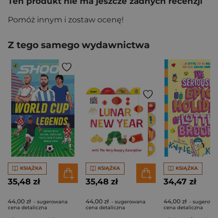
Ten produkt nie ma jeszcze żadnych recenzji
Pomóż innym i zostaw ocenę!
Z tego samego wydawnictwa
KSIĄŻKA
KSIĄŻKA
KSIĄŻKA
35,48 zł
35,48 zł
34,47 zł
44,00 zł
44,00 zł
44,00 zł
- sugerowana
- sugerowana
- sugerowa
cena detaliczna
cena detaliczna
cena detaliczna