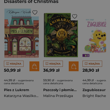
Disasters of Christmas
KSIĄŻKA
KSIĄŻKA
KSIĄŻKA
50,99 zł
36,99 zł
28,90 zł
44,99 zł
59,90 zł
44,99 zł
- sugerowana
- sugerowana
- sugerowa
cena detaliczna
cena detaliczna
cena detaliczna
Pies z Lukrem
Pszczoły i płomienie. Animarium. Tom 2
Zagubiozaur
Katarzyna Wasilkowska
Malina Prześluga
Bright Rachel