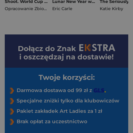
Shoot. World Cup Legends
Lunar New Year with The Very Hungry Caterpillar
Opracowanie Zbiorowe
Eric Carle
Katie Kirby
Dołącz do
Znak
i oszczędzaj na dostawie!
Twoje korzyści:
Darmowa dostawa od 99 zł z
Specjalne zniżki tylko dla klubowiczów
Pakiet zakładek Art Ladies za 1 zł
Brak opłat za uczestnictwo