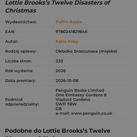
Lottie Brooks’s Twelve Disasters of
Christmas
Wydawnictwo:
Puffin Books
EAN:
9780241829646
Autor:
Katie Kirby
Rodzaj oprawy:
Okładka broszurowa (miękka)
Liczba stron:
320
Rok wydania:
2026
Data premiery:
2026-10-08
Penguin Books Limited
One Embassy Gardens 8
Podmiot
Viaduct Gardens
odpowiedzialny:
SW11 7BW
GB
e-mail: www.penguin.co.uk
Podobne do Lottie Brooks’s Twelve