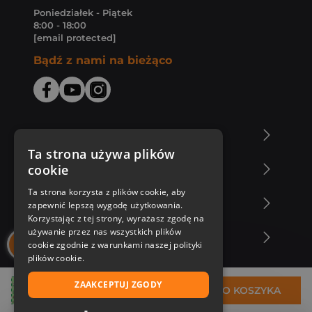
Poniedziałek - Piątek
8:00 - 18:00
[email protected]
Bądź z nami na bieżąco
O Księgarni Znak
Ta strona używa plików
cookie
Zakupy u nas
Ta strona korzysta z plików cookie, aby
Nasza oferta
zapewnić lepszą wygodę użytkowania.
Korzystając z tej strony, wyrażasz zgodę na
używanie przez nas wszystkich plików
Nasi autorzy
cookie zgodnie z warunkami naszej polityki
plików cookie.
ZAAKCEPTUJ ZGODY
53,57 zł
DO KOSZYKA