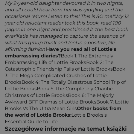
My 9-year-old daughter devoured it in two nights,
and all I could hear from her was giggling and the
occasional "Mum! Listen to this! This is SO me!".
My 12
year old reluctant reader took this book, read 100
pages in one night and proclaimed it 'the best book
ever'
Katie has managed to capture the essence of
what this group think and feel in a positive, life-
affirming fashion'
Have you read all of Lottie's
embarrassing diaries?
Book 1: The Extremely
Embarrassing Life of Lottie BrooksBook 2: The
Catastrophic Friendship Fails of Lottie BrooksBook
3: The Mega Complicated Crushes of Lottie
BrooksBook 4: The Totally Disastrous School Trip of
Lottie BrooksBook 5: The Completely Chaotic
Christmas of Lottie BrooksBook 6: The Majorly
Awkward BFF Dramas of Lottie BrooksBook 7: Lottie
Brooks Vs The Ultra Mean Girls
Other books from
the world of Lottie Brooks:
Lottie Brooks's
Essential Guide to Life
Szczegółowe informacje na temat książki