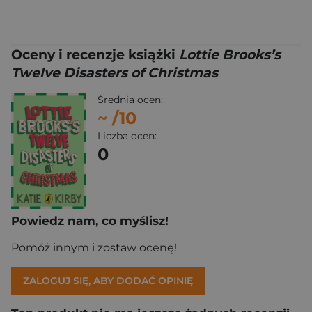
Oceny i recenzje książki
Lottie Brooks’s
Twelve Disasters of Christmas
Średnia ocen:
~
/10
Liczba ocen:
0
Powiedz nam, co myślisz!
Pomóż innym i zostaw ocenę!
ZALOGUJ SIĘ, ABY DODAĆ OPINIĘ