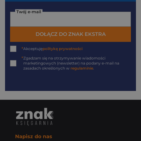
Twój e-mail
DOŁĄCZ DO ZNAK EKSTRA
*
Akceptuję
politykę prywatności
*
Zgadzam się na otrzymywanie wiadomości
marketingowych (newsletter) na podany
e-mail
na
zasadach określonych w
regulaminie
.
Napisz do nas