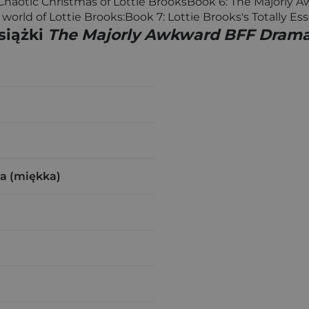
 Chaotic Christmas of Lottie BrooksBook 6: The Majorly 
orld of Lottie Brooks:Book 7: Lottie Brooks's Totally Esse
siążki
The Majorly Awkward BFF Dramas
a (miękka)