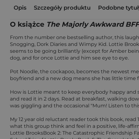
Opis
Szczegóły produktu
Podobne tytuł
O książce
The Majorly Awkward BFF 
From the number one bestselling author, this laugh-o
Snogging, Dork Diaries and Wimpy Kid. Lottie Brooks 
seems to be going brilliantly (except for Amber bein
dog, and for once Lottie and him see eye to eye.
Pot Noodle, the cockapoo, becomes the newest membe
boyfriend and a new dog means she has little time fo
How is Lottie meant to keep everybody happy and s
and read it in 2 days. Read at breakfast, walking dow
was giggling and the occasional "Mum! Listen to this!
My 12 year old reluctant reader took this book, rea
what this group think and feel in a positive, life-af
Lottie BrooksBook 2: The Catastrophic Friendship Fa