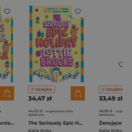
KSIĄŻKA
KSIĄŻKA
34,47 zł
33,49 zł
44,00 zł
49,99 zł
a
- sugerowana cena
- sugerowa
detaliczna
detaliczna
Lottie Brooks i narciarska turbo kompromitacja
The Seriously Epic Holiday of Lottie Brooks
Katie Kirby
Katie Kirby