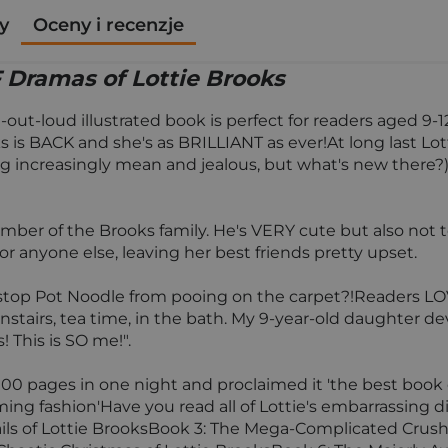
y
Oceny i recenzje
Dramas of Lottie Brooks
ut-loud illustrated book is perfect for readers aged 9-1
is BACK and she's as BRILLIANT as ever!At long last Lott
g increasingly mean and jealous, but what's new there?).
r of the Brooks family. He's VERY cute but also not toi
r anyone else, leaving her best friends pretty upset.
top Pot Noodle from pooing on the carpet?!Readers LOV
nstairs, tea time, in the bath. My 9-year-old daughter dev
 This is SO me!".
d 100 pages in one night and proclaimed it 'the best boo
firming fashion'Have you read all of Lottie's embarrassing
ils of Lottie BrooksBook 3: The Mega-Complicated Crushe