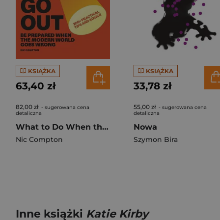
KSIĄŻKA
KSIĄŻKA
63,40 zł
33,78 zł
82,00 zł
55,00 zł
- sugerowana cena
- sugerowana cena
detaliczna
detaliczna
What to Do When the Lights Go Out
Nowa
Nic Compton
Szymon Bira
Inne książki
Katie Kirby