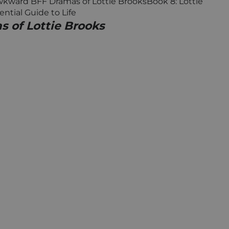
Awkward BFF Dramas of Lottie BrooksBook 8: Lottie
ntial Guide to Life
 of Lottie Brooks