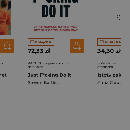
KSIĄŻKA
KSIĄŻKA
72,33 zł
34,30 zł
99,00 zł
56,90 zł
na
- sugerowana cena
- sugerowa
detaliczna
detaliczna
net
Just F*cking Do It
Istoty zależn
Steven Bartlett
Anna Cieplak