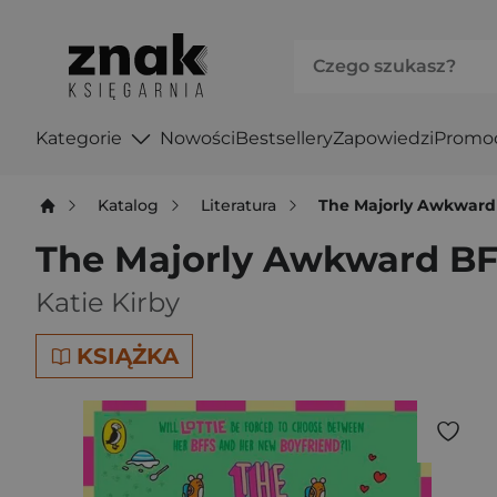
Kategorie
Nowości
Bestsellery
Zapowiedzi
Promo
Katalog
Literatura
The Majorly Awkward 
The Majorly Awkward BF
Katie Kirby
KSIĄŻKA