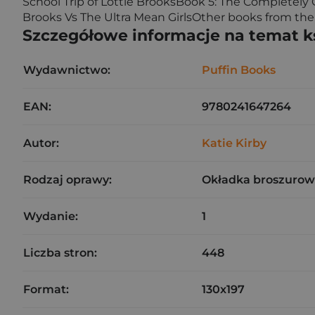
School Trip of Lottie BrooksBook 5: The Completely
Brooks Vs The Ultra Mean GirlsOther books from the w
Szczegółowe informacje na temat k
Wydawnictwo:
Puffin Books
EAN:
9780241647264
Autor:
Katie Kirby
Rodzaj oprawy:
Okładka broszurow
Wydanie:
1
Liczba stron:
448
Format:
130x197