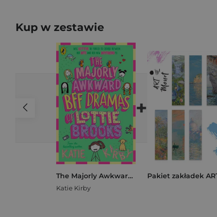
Kup w zestawie
+
The Majorly Awkward BFF Dramas of Lottie Brooks
Katie Kirby