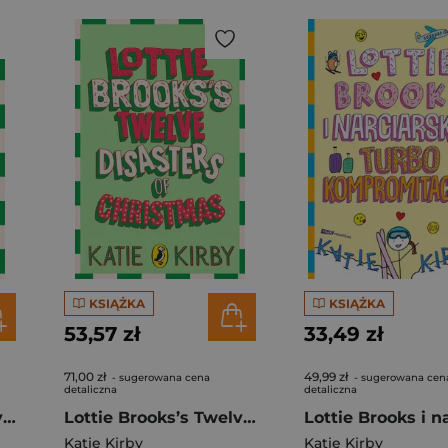
KSIĄŻKA
KSIĄŻKA
53,57 zł
33,49 zł
71,00 zł
49,99 zł
- sugerowana cena
- sugerowana cen
detaliczna
detaliczna
Lottie Brooks’s Twelve Disasters of Christmas
Lottie Brooks’s Twelve Disasters of Christmas
Katie Kirby
Katie Kirby