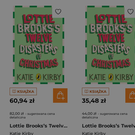
KSIĄŻKA
KSIĄŻKA
60,94 zł
35,48 zł
82,00 zł
44,00 zł
- sugerowana cena
- sugerowana cena
detaliczna
detaliczna
Lottie Brooks’s Twelve Disasters of Christmas
Katie Kirby
Katie Kirby