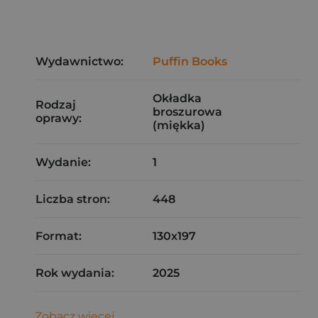
Wydawnictwo:
Puffin Books
Okładka
Rodzaj
broszurowa
oprawy:
(miękka)
Wydanie:
1
Liczba stron:
448
Format:
130x197
Rok wydania:
2025
Zobacz więcej