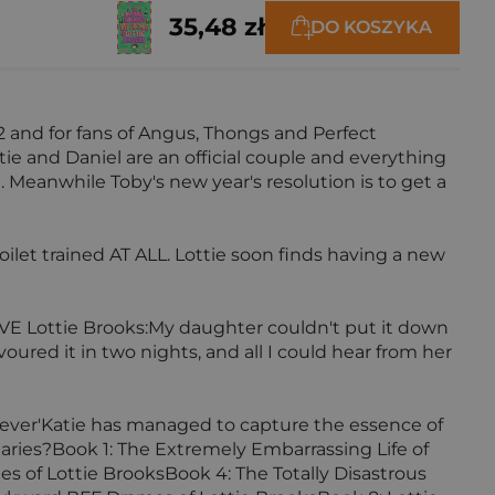
35,48 zł
DO KOSZYKA
2 and for fans of Angus, Thongs and Perfect
ie and Daniel are an official couple and everything
 Meanwhile Toby's new year's resolution is to get a
let trained AT ALL. Lottie soon finds having a new
E Lottie Brooks:My daughter couldn't put it down
oured it in two nights, and all I could hear from her
k ever'Katie has managed to capture the essence of
 diaries?Book 1: The Extremely Embarrassing Life of
s of Lottie BrooksBook 4: The Totally Disastrous