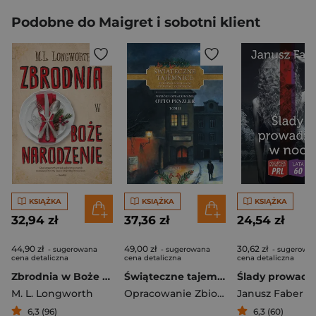
Podobne do Maigret i sobotni klient
KSIĄŻKA
KSIĄŻKA
KSIĄŻKA
32,94 zł
37,36 zł
24,54 zł
44,90 zł
49,00 zł
30,62 zł
- sugerowana
- sugerowana
- sugerowa
cena detaliczna
cena detaliczna
cena detaliczna
Zbrodnia w Boże Narodzenie
Świąteczne tajemnice Tom 2 Najlepsze świąteczne opowieści kryminalne
M. L. Longworth
Opracowanie Zbiorowe
Janusz Faber
6,3 (96)
6,3 (60)