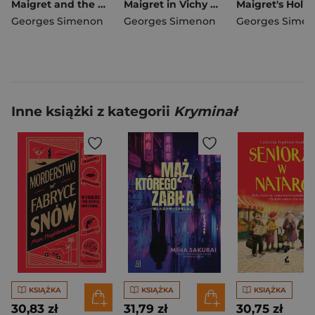
Maigret and the Old People wer. angielska
Maigret in Vichy wer. angielska
Georges Simenon
Georges Simenon
Georges Sime
Inne książki z kategorii
Kryminał
KSIĄŻKA
KSIĄŻKA
KSIĄŻKA
30,83 zł
31,79 zł
30,75 zł