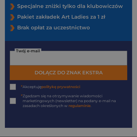
Specjalne zniżki tylko dla klubowiczów
Pakiet zakładek Art Ladies za 1 zł
Brak opłat za uczestnictwo
Twój e-mail
DOŁĄCZ DO ZNAK EKSTRA
*
Akceptuję
politykę prywatności
*
Zgadzam się na otrzymywanie wiadomości
marketingowych (newsletter) na podany
e-mail
na
zasadach określonych w
regulaminie
.