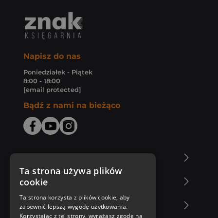
Napisz do nas
Poniedziałek - Piątek
8:00 - 18:00
[email protected]
Bądź z nami na bieżąco
O Księgarni Znak
Ta strona używa plików
cookie
Zakupy u nas
Ta strona korzysta z plików cookie, aby
Nasza oferta
zapewnić lepszą wygodę użytkowania.
Korzystając z tej strony, wyrażasz zgodę na