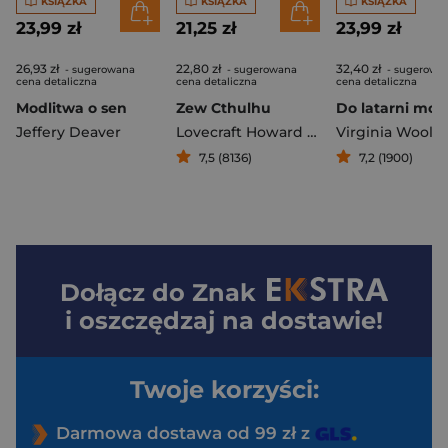
KSIĄŻKA
KSIĄŻKA
KSIĄŻKA
23,99 zł
21,25 zł
23,99 zł
26,93 zł
22,80 zł
32,40 zł
- sugerowana
- sugerowana
- sugerowa
cena detaliczna
cena detaliczna
cena detaliczna
Modlitwa o sen
Zew Cthulhu
Do latarni mors
Jeffery Deaver
Lovecraft Howard Philips
Virginia Woolf
7,5 (8136)
7,2 (1900)
Dołącz do
Znak
i oszczędzaj na dostawie!
Twoje korzyści:
Darmowa dostawa od 99 zł z