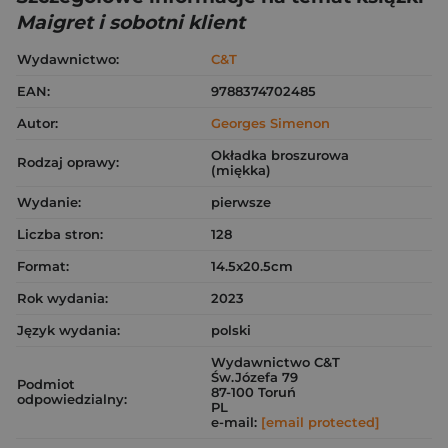
Maigret i sobotni klient
Wydawnictwo:
C&T
EAN:
9788374702485
Autor:
Georges Simenon
Okładka broszurowa
Rodzaj oprawy:
(miękka)
Wydanie:
pierwsze
Liczba stron:
128
Format:
14.5x20.5cm
Rok wydania:
2023
Język wydania:
polski
Wydawnictwo C&T
Św.Józefa 79
Podmiot
87-100 Toruń
odpowiedzialny:
PL
e-mail:
[email protected]