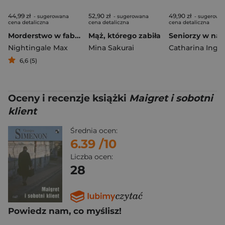
44,99 zł
52,90 zł
49,90 zł
- sugerowana
- sugerowana
- sugerowa
cena detaliczna
cena detaliczna
cena detaliczna
Morderstwo w fabryce snów
Mąż, którego zabiła
Nightingale Max
Mina Sakurai
6,6 (5)
Oceny i recenzje książki
Maigret i sobotni
klient
Średnia ocen:
6.39
/10
Liczba ocen:
28
Powiedz nam, co myślisz!