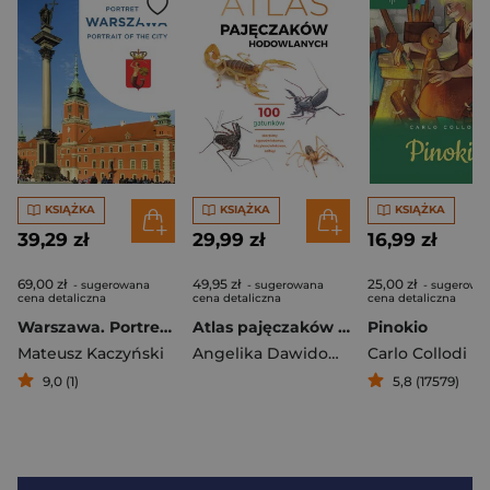
KSIĄŻKA
KSIĄŻKA
KSIĄŻKA
39,29 zł
29,99 zł
16,99 zł
69,00 zł
49,95 zł
25,00 zł
- sugerowana
- sugerowana
- sugerowa
cena detaliczna
cena detaliczna
cena detaliczna
Warszawa. Portret miasta. Portrait of the city
Atlas pajęczaków hodowlanych. 100 gatunków
Pinokio
Mateusz Kaczyński
Angelika Dawidowicz
Carlo Collodi
9,0 (1)
5,8 (17579)