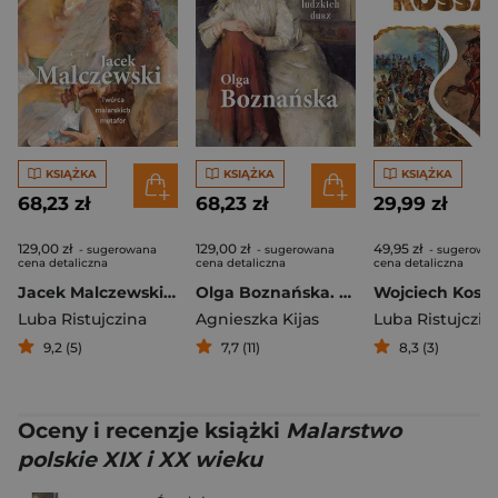
KSIĄŻKA
KSIĄŻKA
KSIĄŻKA
68,23 zł
68,23 zł
29,99 zł
129,00 zł
129,00 zł
49,95 zł
- sugerowana
- sugerowana
- sugerowa
cena detaliczna
cena detaliczna
cena detaliczna
Jacek Malczewski. Twórca malarskich metafor
Olga Boznańska. Malarka ludzkich dusz
Wojciech Koss
Luba Ristujczina
Agnieszka Kijas
Luba Ristujczin
9,2 (5)
7,7 (11)
8,3 (3)
Oceny i recenzje książki
Malarstwo
polskie XIX i XX wieku