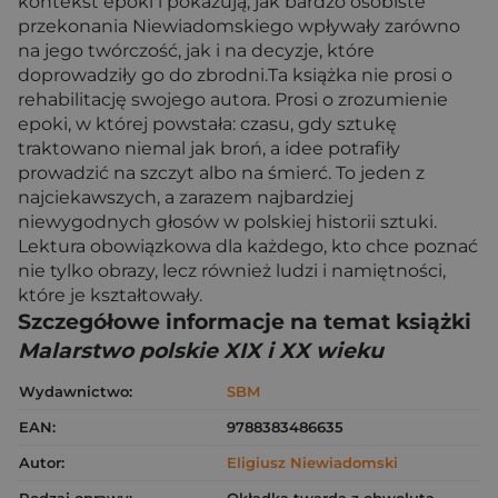
kontekst epoki i pokazują, jak bardzo osobiste
przekonania Niewiadomskiego wpływały zarówno
na jego twórczość, jak i na decyzje, które
doprowadziły go do zbrodni.Ta książka nie prosi o
rehabilitację swojego autora. Prosi o zrozumienie
epoki, w której powstała: czasu, gdy sztukę
traktowano niemal jak broń, a idee potrafiły
prowadzić na szczyt albo na śmierć. To jeden z
najciekawszych, a zarazem najbardziej
niewygodnych głosów w polskiej historii sztuki.
Lektura obowiązkowa dla każdego, kto chce poznać
nie tylko obrazy, lecz również ludzi i namiętności,
które je kształtowały.
Szczegółowe informacje na temat książki
Malarstwo polskie XIX i XX wieku
Wydawnictwo:
SBM
EAN:
9788383486635
Autor:
Eligiusz Niewiadomski