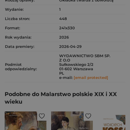
Rodzaj oprawy:
Okładka twarda z obwolutą
Wydanie:
1
Liczba stron:
448
Format:
241x330
Rok wydania:
2026
Data premiery:
2026-04-29
WYDAWNICTWO SBM SP.
Z O.O
Podmiot
Sułkowskiego 2/2
odpowiedzialny:
01-602 Warszawa
PL
e-mail:
[email protected]
Podobne do Malarstwo polskie XIX i XX
wieku