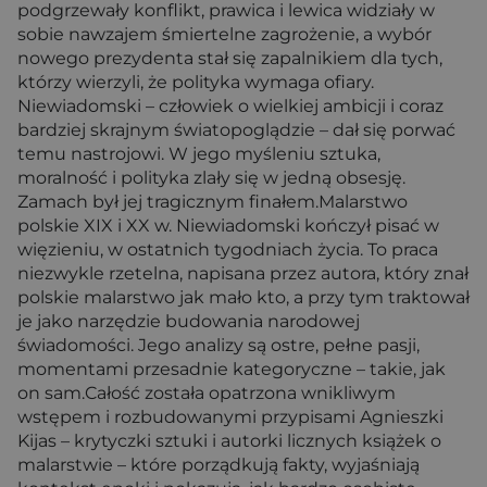
podgrzewały konflikt, prawica i lewica widziały w
sobie nawzajem śmiertelne zagrożenie, a wybór
nowego prezydenta stał się zapalnikiem dla tych,
którzy wierzyli, że polityka wymaga ofiary.
Niewiadomski – człowiek o wielkiej ambicji i coraz
bardziej skrajnym światopoglądzie – dał się porwać
temu nastrojowi. W jego myśleniu sztuka,
moralność i polityka zlały się w jedną obsesję.
Zamach był jej tragicznym finałem.Malarstwo
polskie XIX i XX w. Niewiadomski kończył pisać w
więzieniu, w ostatnich tygodniach życia. To praca
niezwykle rzetelna, napisana przez autora, który znał
polskie malarstwo jak mało kto, a przy tym traktował
je jako narzędzie budowania narodowej
świadomości. Jego analizy są ostre, pełne pasji,
momentami przesadnie kategoryczne – takie, jak
on sam.Całość została opatrzona wnikliwym
wstępem i rozbudowanymi przypisami Agnieszki
Kijas – krytyczki sztuki i autorki licznych książek o
malarstwie – które porządkują fakty, wyjaśniają