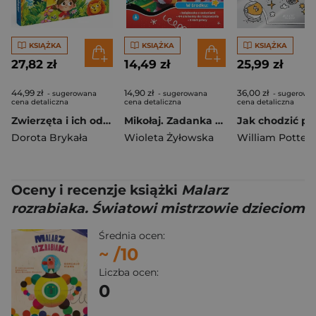
KSIĄŻKA
KSIĄŻKA
KSIĄŻKA
27,82 zł
14,49 zł
25,99 zł
44,99 zł
14,90 zł
36,00 zł
- sugerowana
- sugerowana
- sugerowa
cena detaliczna
cena detaliczna
cena detaliczna
Zwierzęta i ich odgłosy
Mikołaj. Zadanka & rzepiki
Dorota Brykała
Wioleta Żyłowska
William Potter
Oceny i recenzje książki
Malarz
rozrabiaka. Światowi mistrzowie dzieciom
Średnia ocen:
~
/10
Liczba ocen:
0