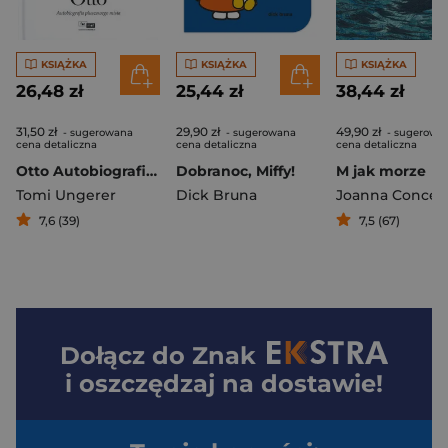
KSIĄŻKA
KSIĄŻKA
KSIĄŻKA
26,48 zł
25,44 zł
38,44 zł
31,50 zł
29,90 zł
49,90 zł
- sugerowana
- sugerowana
- sugerowa
cena detaliczna
cena detaliczna
cena detaliczna
Otto Autobiografia pluszowego misia
Dobranoc, Miffy!
M jak morze
Tomi Ungerer
Dick Bruna
Joanna Concej
7,6 (39)
7,5 (67)
Dołącz do
Znak
i oszczędzaj na dostawie!