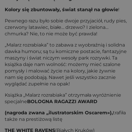
Kolory się zbuntowały, świat stanął na głowie
!
Pewnego razu było sobie dwoje przyjaciół, rudy pies,
czerwony latawiec, białe… drzewo? I zielona…
chmurka? Nie, to nie może być prawda!
„Malarz rozrabiaka” to zabawa z wyobraźnią i solidna
dawka humoru; są tu komiczne postacie, fantazyjne
maszyny i świat niczym wesoły park rozrywki. Ta
książka daje nam wolność: możemy mieć szalone
pomysły i malować życie na kolory, jakie żywnie
nam się podobają. Nawet jeśli wszystko zacznie
wyglądać zupełnie na opak!
Książka „Malarz rozrabiaka” otrzymała wyróżnienie
specjalne
BOLOGNA RAGAZZI AWARD
(nagroda zwana „ilustratorskim Oscarem»),
trafiła
także na prestiżową listę
THE WHITE RAVENS
(Białych Kruków)