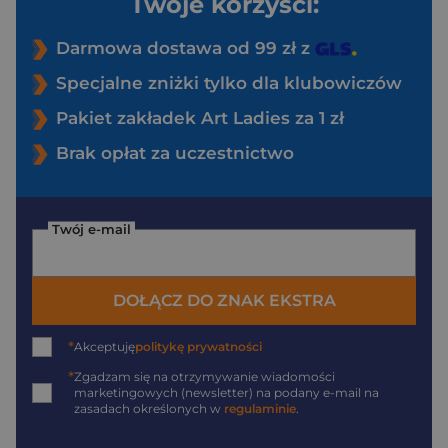
Twoje korzyści:
Darmowa dostawa od 99 zł z
Specjalne zniżki tylko dla klubowiczów
Pakiet zakładek Art Ladies za 1 zł
Brak opłat za uczestnictwo
Twój e-mail
DOŁĄCZ DO ZNAK EKSTRA
*
Akceptuję
politykę prywatności
*
Zgadzam się na otrzymywanie wiadomości
marketingowych (newsletter) na podany
e-mail
na
zasadach określonych w
regulaminie
.