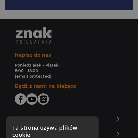
Napisz do nas
Poniedziałek - Piątek
8:00 - 18:00
[email protected]
Bądź z nami na bieżąco
O Księgarni Znak
Ta strona używa plików
cookie
Zakupy u nas