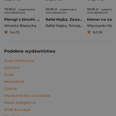
79,99 zł
69,99 zł
99,99 zł
- sugerowana
- sugerowana
- sugerowa
cena detaliczna
cena detaliczna
cena detaliczna
Pierogi z kimchi. Moje ulubione azjatyckie przepisy
Rafał Majka. Zawsze z przodu. Rozmawia Tomasz Kalemba - książka z autografem
Wioleta Błazucka
Rafał Majka
,
Tomasz Kalemba
Węcowski Mar
9,4 (7)
9,0 (9)
Podobne wydawnictwa
Znak Literanova
Egmont
Znak
Moondrive
Czarne
Wydawnictwo Literackie
Nasza Księgarnia
Znak Koncept