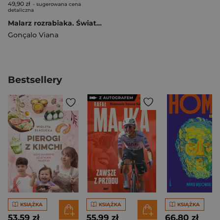
49,90 zł
- sugerowana cena
detaliczna
Malarz rozrabiaka. Światowi mistrzowie dzieciom
Gonçalo Viana
Bestsellery
KSIĄŻKA
KSIĄŻKA
KSIĄŻKA
53,59 zł
55,99 zł
66,80 zł